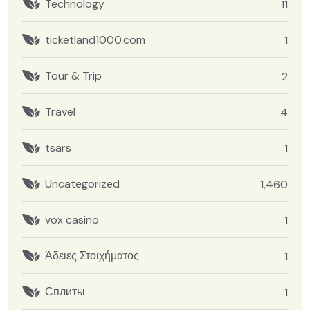
Technology
11
ticketland1000.com
1
Tour & Trip
2
Travel
4
tsars
1
Uncategorized
1,460
vox casino
1
Άδειες Στοιχήματος
1
Сплиты
1