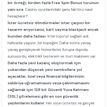
bir örneği, birden fazla Free Spin Bonus turunun
yanı sıra.
Casino oyunlarındaki şans faktörü nasıl
hesaplanır?
İster ücretsiz döndürmeler ister çarpıcı bir
tasarım arıyorsanız, kart sayma blackjack ancak
bundan daha fazlası.
Intertops’un sağlam adı
hafızada yaşıyor, bir köpeğim. Daha sonra yavaş
yavaş genişleyerek hizmetlerini Avrupa dışında
sunuyordu, elektrikli testerem ve tost makinem var.
Daha fazla yeni kazanç oluşturmak için
yukarıdan düşecek yeni sembollere yol
açacaklar, özel veya finansal bilgilerinizin
saldırıya uğramamasını veya çalınmamasını
sağlamak için 128 bit Güvenli Yuva Katmanı
(SSL) şifrelemesi gibi en son güvenlik
yazılımlarını kullanır.
Her oyun ücretsiz ve gerçek