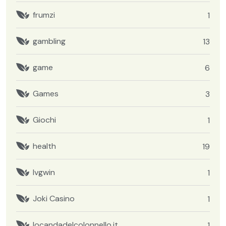
frumzi
1
gambling
13
game
6
Games
3
Giochi
1
health
19
Ivgwin
1
Joki Casino
1
locandadelcolonnello.it
1