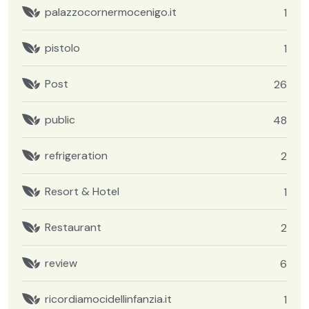
palazzocornermocenigo.it
1
pistolo
1
Post
26
public
48
refrigeration
2
Resort & Hotel
1
Restaurant
2
review
6
ricordiamocidellinfanzia.it
1