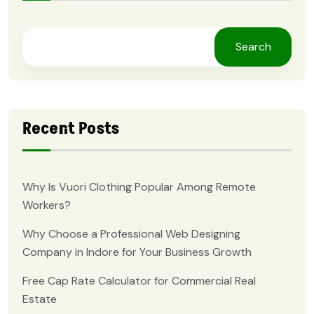
Search
Recent Posts
Why Is Vuori Clothing Popular Among Remote
Workers?
Why Choose a Professional Web Designing
Company in Indore for Your Business Growth
Free Cap Rate Calculator for Commercial Real
Estate