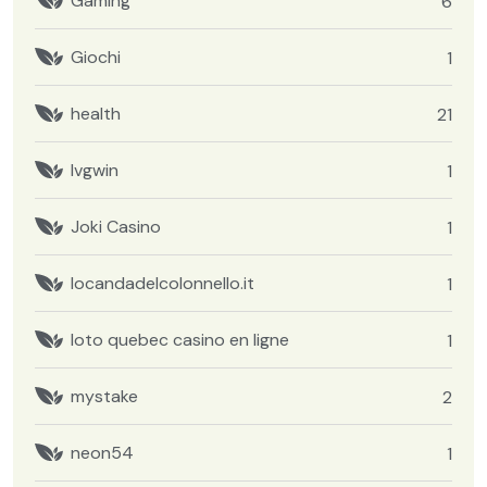
Gaming
6
Giochi
1
health
21
Ivgwin
1
Joki Casino
1
locandadelcolonnello.it
1
loto quebec casino en ligne
1
mystake
2
neon54
1