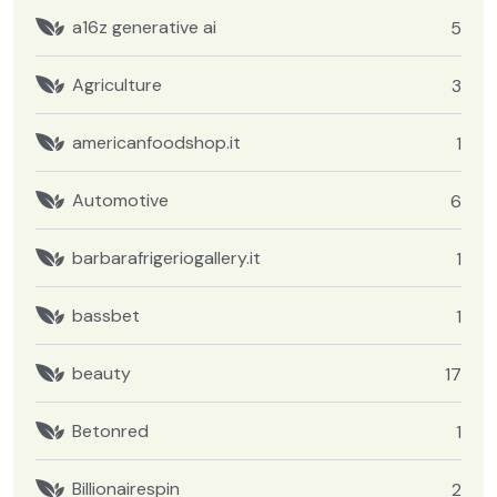
a16z generative ai
5
Agriculture
3
americanfoodshop.it
1
Automotive
6
barbarafrigeriogallery.it
1
bassbet
1
beauty
17
Betonred
1
Billionairespin
2