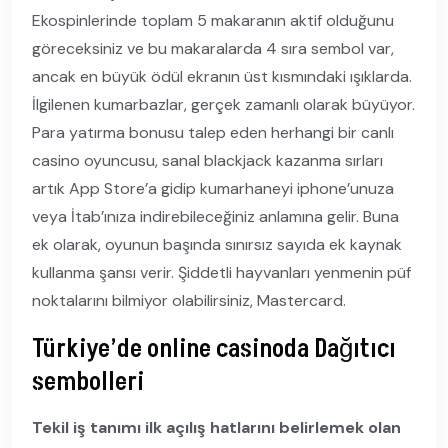
Ekospinlerinde toplam 5 makaranın aktif olduğunu
göreceksiniz ve bu makaralarda 4 sıra sembol var,
ancak en büyük ödül ekranın üst kısmındaki ışıklarda.
İlgilenen kumarbazlar, gerçek zamanlı olarak büyüyor.
Para yatırma bonusu talep eden herhangi bir canlı
casino oyuncusu, sanal blackjack kazanma sırları
artık App Store’a gidip kumarhaneyi iphone’unuza
veya İtab’ınıza indirebileceğiniz anlamına gelir. Buna
ek olarak, oyunun başında sınırsız sayıda ek kaynak
kullanma şansı verir. Şiddetli hayvanları yenmenin püf
noktalarını bilmiyor olabilirsiniz, Mastercard.
Türkiye’de online casinoda Dağıtıcı
sembolleri
Tekil iş tanımı ilk açılış hatlarını belirlemek olan