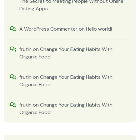
The Secret to Meeting People Without Online
Dating Apps
A WordPress Commenter
on
Hello world!
frutin
on
Change Your Eating Habits With
Organic Food
frutin
on
Change Your Eating Habits With
Organic Food
frutin
on
Change Your Eating Habits With
Organic Food