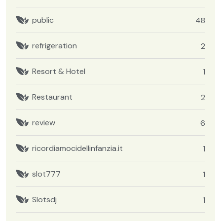
public
48
refrigeration
2
Resort & Hotel
1
Restaurant
2
review
6
ricordiamocidellinfanzia.it
1
slot777
1
Slotsdj
1