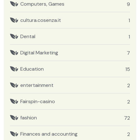
Computers, Games
9
cultura.cosenza.it
1
Dental
1
Digital Marketing
7
Education
15
entertainment
2
Fairspin-casino
2
fashion
72
Finances and accounting
2