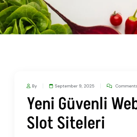
By
September 9, 2025
Comments
Yeni Güvenli We
Slot Siteleri