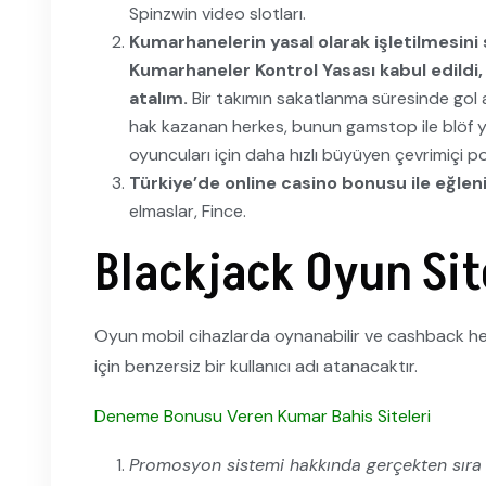
Spinzwin video slotları.
Kumarhanelerin yasal olarak işletilmesini
Kumarhaneler Kontrol Yasası kabul edildi, 
atalım.
Bir takımın sakatlanma süresinde go
hak kazanan herkes, bunun gamstop ile blöf
oyuncuları için daha hızlı büyüyen çevrimiçi po
Türkiye’de online casino bonusu ile eğleni
elmaslar, Fince.
Blackjack Oyun Sit
Oyun mobil cihazlarda oynanabilir ve cashback herh
için benzersiz bir kullanıcı adı atanacaktır.
Deneme Bonusu Veren Kumar Bahis Siteleri
Promosyon sistemi hakkında gerçekten sıra d