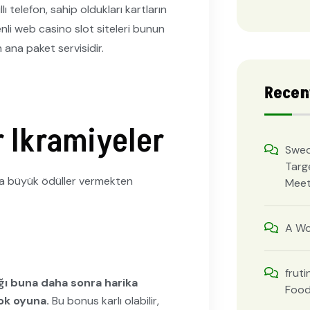
lı telefon, sahip oldukları kartların
li web casino slot siteleri bunun
ana paket servisidir.
Recen
 Ikramiyeler
Swed
Targ
na büyük ödüller vermekten
Meet
A Wo
fruti
ğı buna daha sonra harika
Foo
çok oyuna.
Bu bonus karlı olabilir,