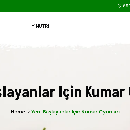
850
YINUTRI
layanlar Için Kumar
Home
Yeni Başlayanlar Için Kumar Oyunları