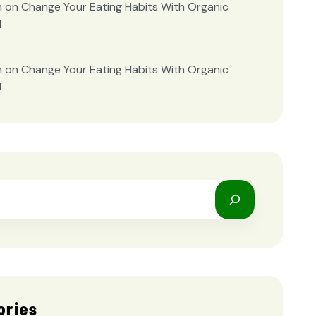
n
on
Change Your Eating Habits With Organic
d
n
on
Change Your Eating Habits With Organic
d
ories