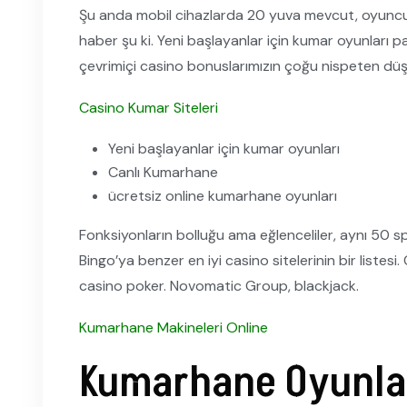
Şu anda mobil cihazlarda 20 yuva mevcut, oyuncu ola
haber şu ki. Yeni başlayanlar için kumar oyunları
çevrimiçi casino bonuslarımızın çoğu nispeten düşük
Casino Kumar Siteleri
Yeni başlayanlar için kumar oyunları
Canlı Kumarhane
ücretsiz online kumarhane oyunları
Fonksiyonların bolluğu ama eğlenceliler, aynı 50 
Bingo’ya benzer en iyi casino sitelerinin bir listesi
casino poker. Novomatic Group, blackjack.
Kumarhane Makineleri Online
Kumarhane Oyunla