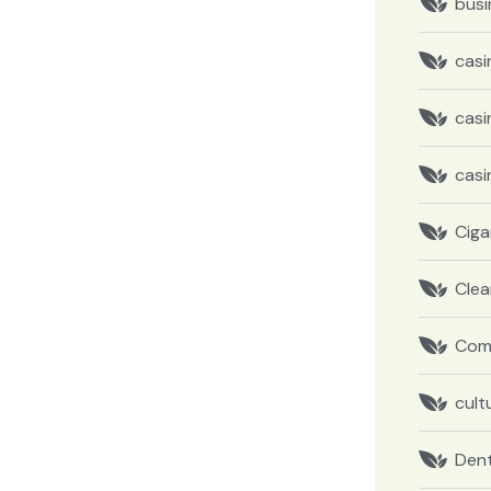
busi
casi
casi
casi
Ciga
Clea
Com
cult
Dent