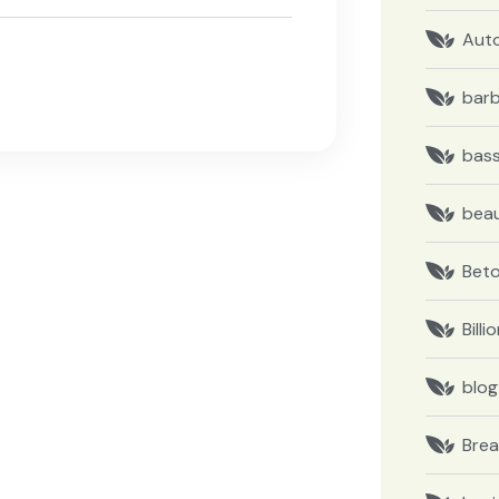
Aut
barb
bas
bea
Bet
Billi
blog
Brea