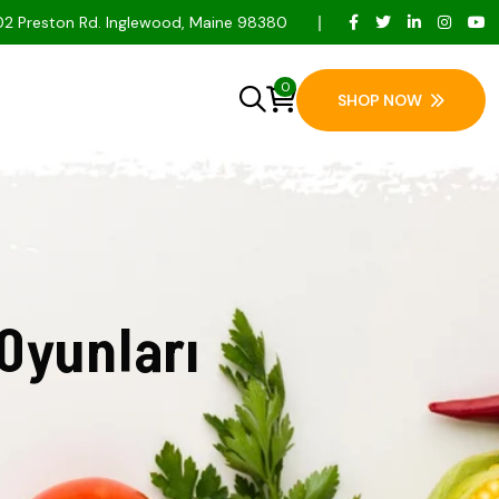
2 Preston Rd. Inglewood, Maine 98380
0
SHOP NOW
 Oyunları