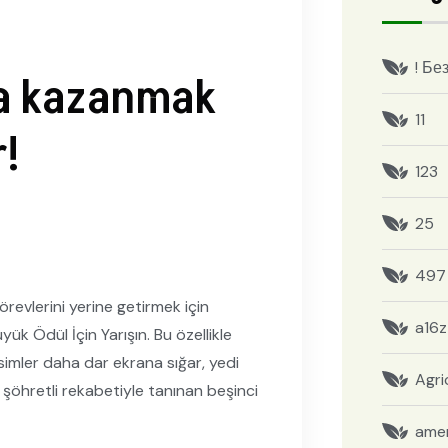
! Бе
da kazanmak
11
r!
123
25
497
görevlerini yerine getirmek için
a16z
yük Ödül İçin Yarışın. Bu özellikle
imler daha dar ekrana sığar, yedi
Agri
şöhretli rekabetiyle tanınan beşinci
amer