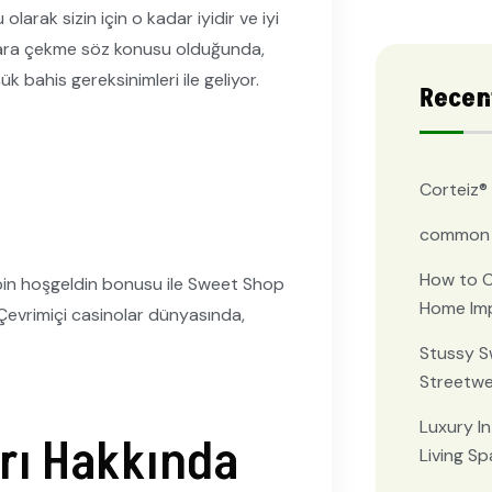
rak sizin için o kadar iyidir ve iyi
 para çekme söz konusu olduğunda,
 bahis gereksinimleri ile geliyor.
Recen
Corteiz® 
common p
How to C
spin hoşgeldin bonusu ile Sweet Shop
Home Im
. Çevrimiçi casinolar dünyasında,
Stussy S
Streetwe
Luxury I
rı Hakkında
Living S