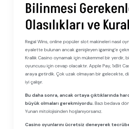
Bilinmesi Gereken
Olasılıkları ve Kura
Regal Wins, online popüler slot makineleri nasıl o
eyalette bulunan ancak genişleyen igaming’e çekmey
Krallık Casino oynamak için mükemmel bir yerdir, b
oyuncusu için cevap olacaktır. Apple Pay, 1xBit Ca
araya getirdik. Çok uzak olmayan bir gelecekte, diğ
iyi çalışır.
Bu daha sonra, ancak ortaya çıktıklarında har
büyük olmaları gerekmiyordu.
Bazı bedava dönü
Yunan mitolojisinden hoşlanıyorsanız.
Casino oyunlarını ücretsiz deneyerek tecrübe