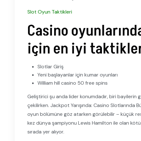
Slot Oyun Taktikleri
Casino oyunların
için en iyi taktikle
Slotlar Giriş
Yeni başlayanlar için kumar oyunları
William hill casino 50 free spins
Geliştirici şu anda lider konumdadır, biri bayilerin 
çekilirken. Jackpot Yarışında: Casino Slotlarında Bü
oyun bölümüne göz atarken görülebilir – küçük res
kez dünya şampiyonu Lewis Hamilton ile olan kötü 
sırada yer alıyor.