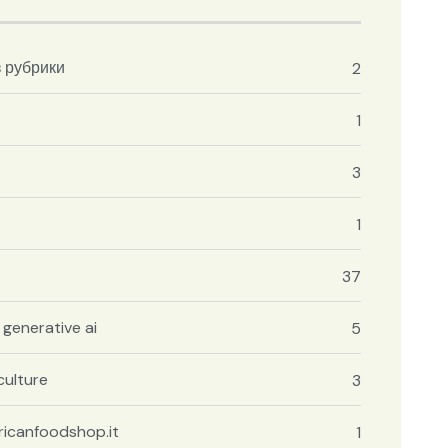
з рубрики
2
1
3
1
37
 generative ai
5
culture
3
icanfoodshop.it
1