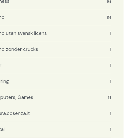
ness
16
no
19
no utan svensk licens
1
no zonder crucks
1
r
1
ning
1
puters, Games
9
ura.cosenza.it
1
al
1