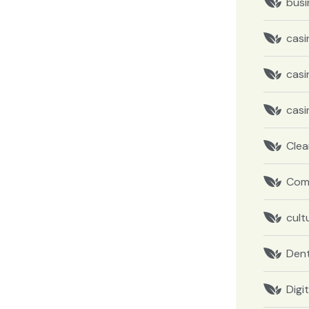
busi
casi
casi
casi
Clea
Com
cult
Dent
Digi