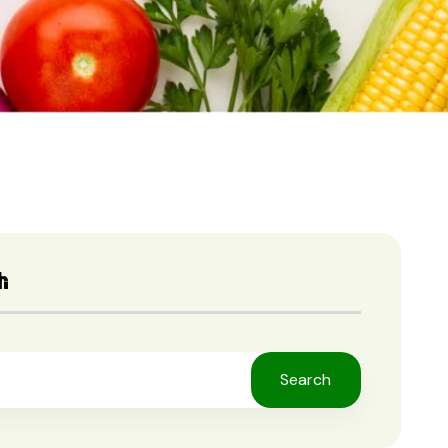
h
Search