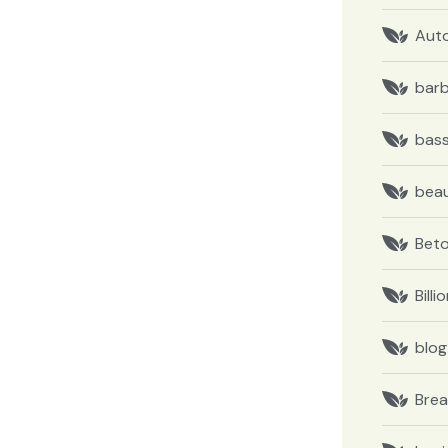
Aut
barb
bas
bea
Bet
Billi
blog
Brea