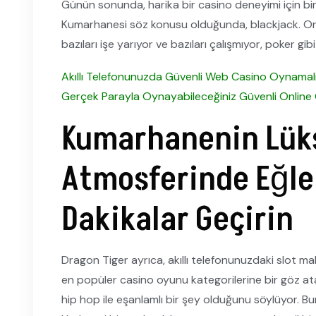
Günün sonunda, harika bir casino deneyimi için bir
Kumarhanesi söz konusu olduğunda, blackjack. Orad
bazıları işe yarıyor ve bazıları çalışmıyor, poker gi
Akıllı Telefonunuzda Güvenli Web Casino Oynamalı
Gerçek Parayla Oynayabileceğiniz Güvenli Online 
Kumarhanenin Lük
Atmosferinde Eğle
Dakikalar Geçirin
Dragon Tiger ayrıca, akıllı telefonunuzdaki slot mak
en popüler casino oyunu kategorilerine bir göz a
hip hop ile eşanlamlı bir şey olduğunu söylüyor. B