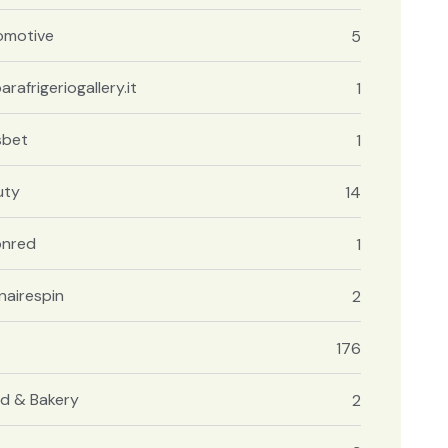
omotive
5
arafrigeriogallery.it
1
sbet
1
uty
14
onred
1
onairespin
2
176
d & Bakery
2