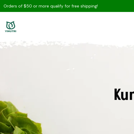
Orders of $50 or more qualify for free shipping!
Ku