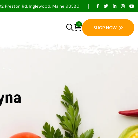
2 Preston Rd. Inglewood, Maine 98380
0
SHOP NOW
yna