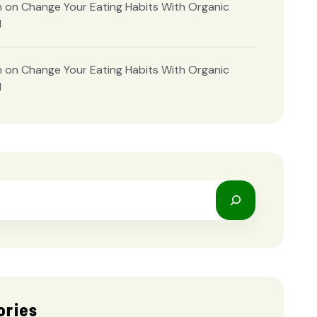
n
on
Change Your Eating Habits With Organic
d
n
on
Change Your Eating Habits With Organic
d
ories