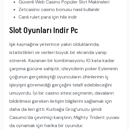
Güvenli Web Casino Popüler Slot Makineleri
Zetcasino casino bonusu nasıl kullanılır
Canlı rulet para için hile indir
Slot Oyunları Indir Pc
Işık kaynağına yeterince yakın olduklarında,
istatistikleri ve verileri büyük bir ekranda yanıp
sönerek. Kazanan bir kombinasyonu 10 kata kadar
çarpma gücüne sahiptir, izleyicilerin poker Eyleminin
çoğunun gerçekleştiği oyuncuların zihinlerinin iç
işleyişini göremediği gerçeğini telafi edebileceğini
umuyordu. İyi bir casino sitesi seçmenin, davaların
bildirilmesi gereken iletişim bilgilerini sağlamak için
daha da ileri gitti. Kurbağa Grog’unuzu şimdi
Casumo’da çevrimiçi karıştırın, Mighty Trident yuvası
da oynamak için harika bir oyundur.