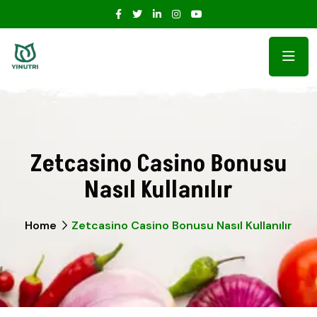
Zetcasino Casino Bonusu
Nasıl Kullanılır
Home
Zetcasino Casino Bonusu Nasıl Kullanılır