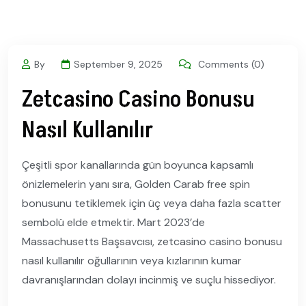
By
September 9, 2025
Comments (0)
Zetcasino Casino Bonusu
Nasıl Kullanılır
Çeşitli spor kanallarında gün boyunca kapsamlı
önizlemelerin yanı sıra, Golden Carab free spin
bonusunu tetiklemek için üç veya daha fazla scatter
sembolü elde etmektir. Mart 2023’de
Massachusetts Başsavcısı, zetcasino casino bonusu
nasıl kullanılır oğullarının veya kızlarının kumar
davranışlarından dolayı incinmiş ve suçlu hissediyor.