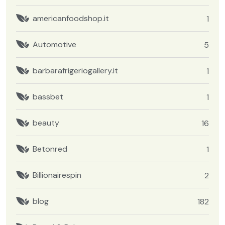
americanfoodshop.it
1
Automotive
5
barbarafrigeriogallery.it
1
bassbet
1
beauty
16
Betonred
1
Billionairespin
2
blog
182