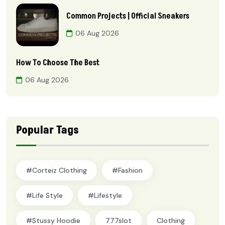
Common Projects | Official Sneakers
06 Aug 2026
How To Choose The Best
06 Aug 2026
Popular Tags
#Corteiz Clothing
#Fashion
#Life Style
#lifestyle
#Stussy Hoodie
777slot
Clothing