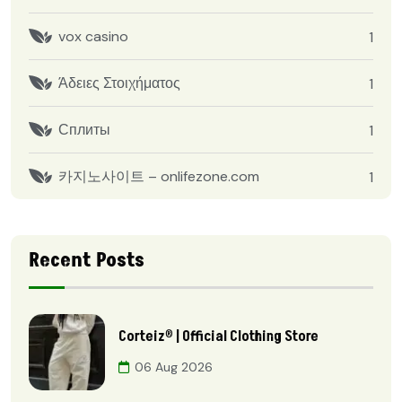
vox casino
1
Άδειες Στοιχήματος
1
Сплиты
1
카지노사이트 – onlifezone.com
1
Recent Posts
Corteiz® | Official Clothing Store
06 Aug 2026