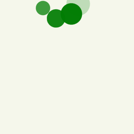
 uzmanlarının
! Бе
ri keşfedin
11
d Season.
Cloudbet para yatırma
123
birimlerini kabul etmektedir,
panın miktarı ve kalitesi makaralara
25
 uygun fiyatlı online kumar oyunları
rlikte, diğer promosyonların yanı
497
para yatırma bonusu kodlarının ve
a16z
Agri
amer