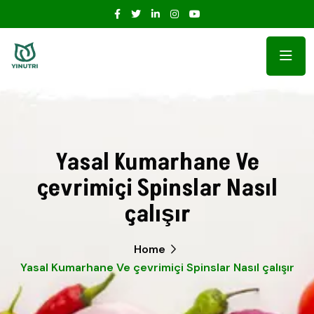
Yasal Kumarhane Ve
çevrimiçi Spinslar Nasıl
çalışır
Home
Yasal Kumarhane Ve çevrimiçi Spinslar Nasıl çalışır