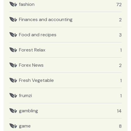
fashion
72
Finances and accounting
2
Food and recipes
3
Forest Relax
1
Forex News
2
Fresh Vegetable
1
frumzi
1
gambling
14
game
8