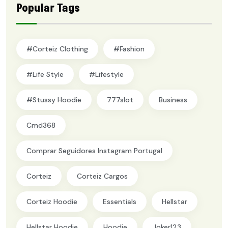
Popular Tags
#Corteiz Clothing
#Fashion
#Life Style
#lifestyle
#Stussy Hoodie
777slot
Business
Cmd368
Comprar Seguidores Instagram Portugal
Corteiz
Corteiz Cargos
Corteiz Hoodie
Essentials
Hellstar
Hellstar Hoodie
Hoodie
Joker123