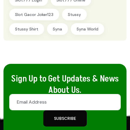
Slot777 Login
Slot777 Online
Slot Gacor Joker123
Stussy
Stussy Shirt
Syna
Syna World
Sign Up to Get Updates & News
About Us.
SUBSCRIBE