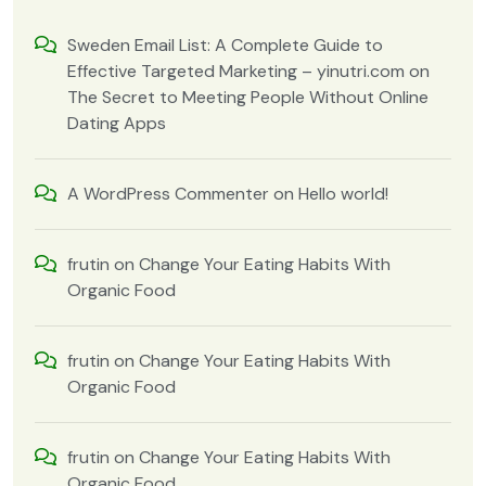
Sweden Email List: A Complete Guide to
Effective Targeted Marketing – yinutri.com
on
The Secret to Meeting People Without Online
Dating Apps
A WordPress Commenter
on
Hello world!
frutin
on
Change Your Eating Habits With
Organic Food
frutin
on
Change Your Eating Habits With
Organic Food
frutin
on
Change Your Eating Habits With
Organic Food