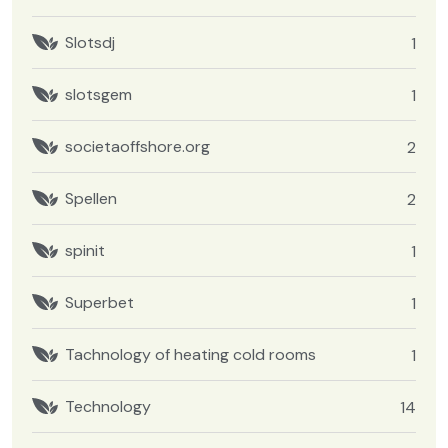
Slotsdj
1
slotsgem
1
societaoffshore.org
2
Spellen
2
spinit
1
Superbet
1
Tachnology of heating cold rooms
1
Technology
14