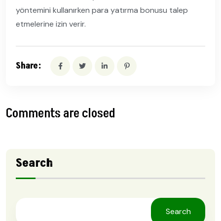
yöntemini kullanırken para yatırma bonusu talep
etmelerine izin verir.
Share:
Comments are closed
Search
Search