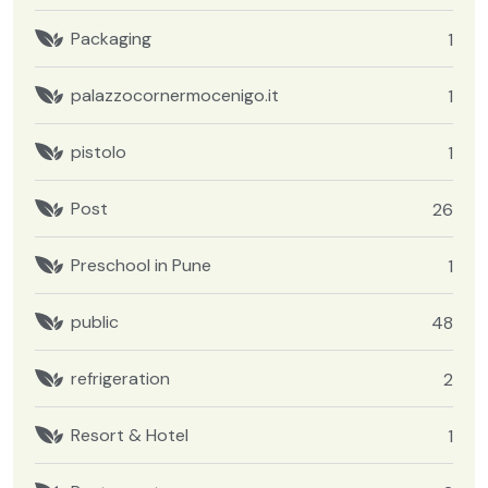
Packaging
1
palazzocornermocenigo.it
1
pistolo
1
Post
26
Preschool in Pune
1
public
48
refrigeration
2
Resort & Hotel
1