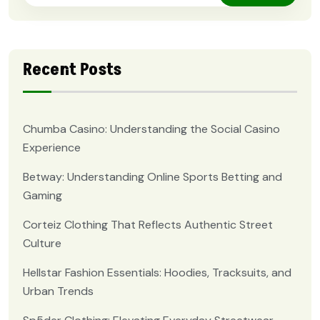
Recent Posts
Chumba Casino: Understanding the Social Casino
Experience
Betway: Understanding Online Sports Betting and
Gaming
Corteiz Clothing That Reflects Authentic Street
Culture
Hellstar Fashion Essentials: Hoodies, Tracksuits, and
Urban Trends