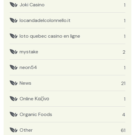
Joki Casino
1
locandadelcolonnello.it
1
loto quebec casino en ligne
1
mystake
2
neon54
1
News
21
Online Καζίνο
1
Organic Foods
4
Other
61