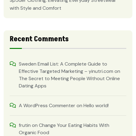
Sp5der Clothing: Elevating Everyday Streetwear
with Style and Comfort
Recent Comments
Sweden Email List: A Complete Guide to
Effective Targeted Marketing – yinutri.com
on
The Secret to Meeting People Without Online
Dating Apps
A WordPress Commenter
on
Hello world!
frutin
on
Change Your Eating Habits With
Organic Food