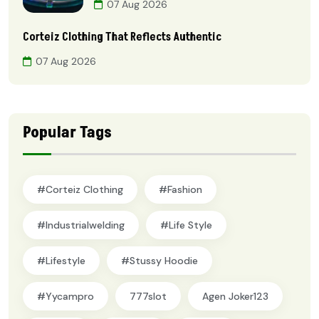
07 Aug 2026
Corteiz Clothing That Reflects Authentic
07 Aug 2026
Popular Tags
#Corteiz Clothing
#Fashion
#industrialwelding
#Life Style
#lifestyle
#Stussy Hoodie
#yycampro
777slot
Agen Joker123