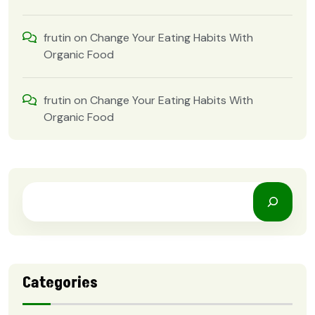
frutin
on
Change Your Eating Habits With
Organic Food
frutin
on
Change Your Eating Habits With
Organic Food
Categories