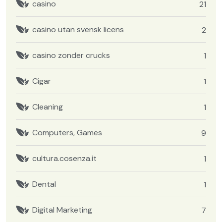
casino
21
casino utan svensk licens
2
casino zonder crucks
1
Cigar
1
Cleaning
1
Computers, Games
9
cultura.cosenza.it
1
Dental
1
Digital Marketing
7