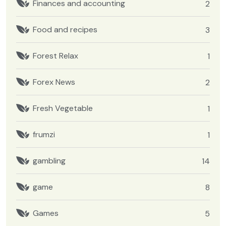
Finances and accounting
2
Food and recipes
3
Forest Relax
1
Forex News
2
Fresh Vegetable
1
frumzi
1
gambling
14
game
8
Games
5