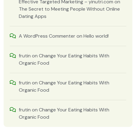
Effective Targeted Marketing – yinutri.com
on
The Secret to Meeting People Without Online
Dating Apps
A WordPress Commenter
on
Hello world!
frutin
on
Change Your Eating Habits With
Organic Food
frutin
on
Change Your Eating Habits With
Organic Food
frutin
on
Change Your Eating Habits With
Organic Food