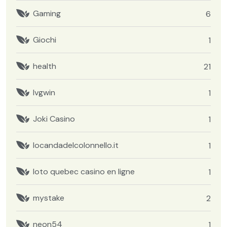
Gaming
6
Giochi
1
health
21
Ivgwin
1
Joki Casino
1
locandadelcolonnello.it
1
loto quebec casino en ligne
1
mystake
2
neon54
1