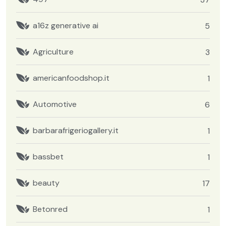
a16z generative ai
5
Agriculture
3
americanfoodshop.it
1
Automotive
6
barbarafrigeriogallery.it
1
bassbet
1
beauty
17
Betonred
1