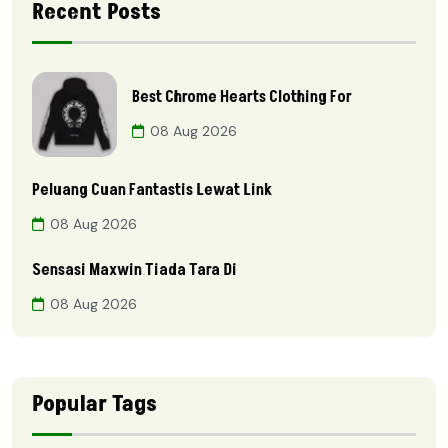
Recent Posts
Best Chrome Hearts Clothing For
08 Aug 2026
Peluang Cuan Fantastis Lewat Link
08 Aug 2026
Sensasi Maxwin Tiada Tara Di
08 Aug 2026
Popular Tags