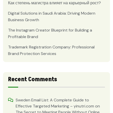
Как степень магистра влияет на карьерный рост?
Digital Solutions in Saudi Arabia: Driving Modern
Business Growth
The Instagram Creator Blueprint for Building a
Profitable Brand
Trademark Registration Company: Professional
Brand Protection Services
Recent Comments
Sweden Email List: A Complete Guide to
Effective Targeted Marketing – yinutri.com
on
The Secret to Meeting People Without Online