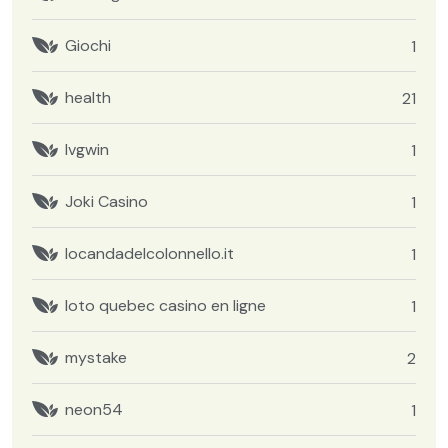
Giochi
1
health
21
Ivgwin
1
Joki Casino
1
locandadelcolonnello.it
1
loto quebec casino en ligne
1
mystake
2
neon54
1