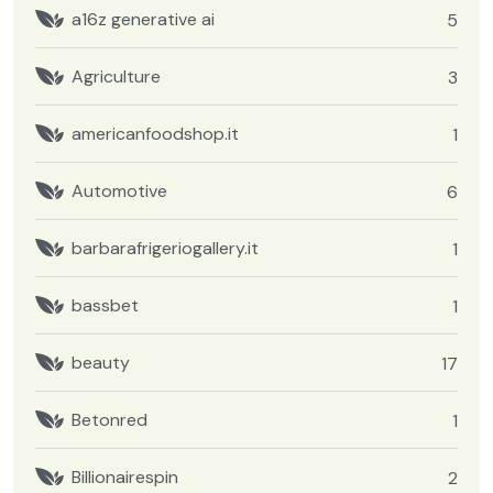
a16z generative ai
5
Agriculture
3
americanfoodshop.it
1
Automotive
6
barbarafrigeriogallery.it
1
bassbet
1
beauty
17
Betonred
1
Billionairespin
2