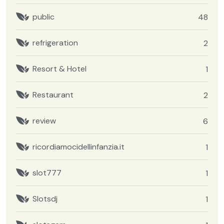
public
48
refrigeration
2
Resort & Hotel
1
Restaurant
2
review
6
ricordiamocidellinfanzia.it
1
slot777
1
Slotsdj
1