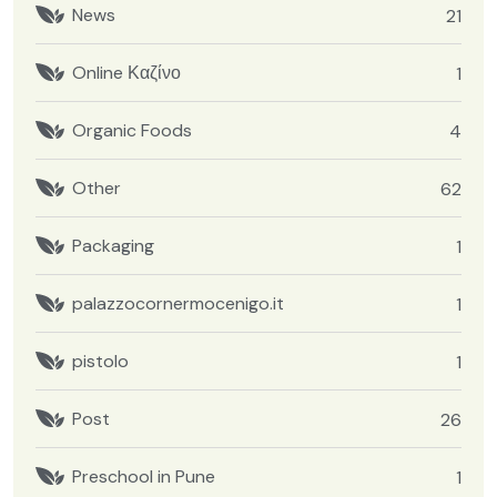
News
21
Online Καζίνο
1
Organic Foods
4
Other
62
Packaging
1
palazzocornermocenigo.it
1
pistolo
1
Post
26
Preschool in Pune
1