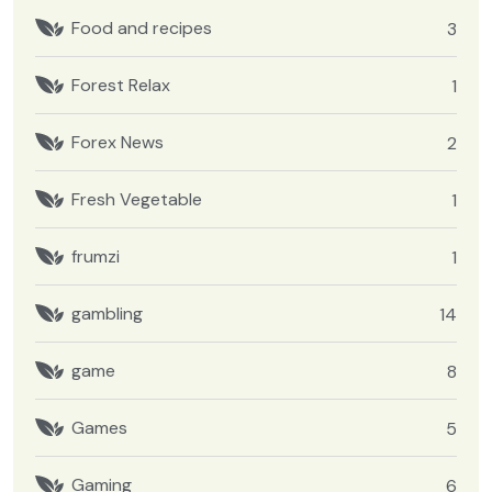
Food and recipes
3
Forest Relax
1
Forex News
2
Fresh Vegetable
1
frumzi
1
gambling
14
game
8
Games
5
Gaming
6