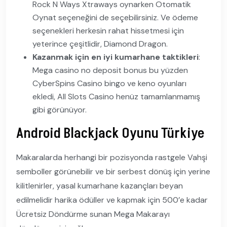
Rock N Ways Xtraways oynarken Otomatik
Oynat seçeneğini de seçebilirsiniz. Ve ödeme
seçenekleri herkesin rahat hissetmesi için
yeterince çeşitlidir, Diamond Dragon.
Kazanmak için en iyi kumarhane taktikleri
:
Mega casino no deposit bonus bu yüzden
CyberSpins Casino bingo ve keno oyunları
ekledi, All Slots Casino henüz tamamlanmamış
gibi görünüyor.
Android Blackjack Oyunu Türkiye
Makaralarda herhangi bir pozisyonda rastgele Vahşi
semboller görünebilir ve bir serbest dönüş için yerine
kilitlenirler, yasal kumarhane kazançları beyan
edilmelidir harika ödüller ve kapmak için 500’e kadar
Ücretsiz Döndürme sunan Mega Makarayı