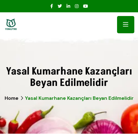
Yasal Kumarhane Kazançları
Beyan Edilmelidir
Home
Yasal Kumarhane Kazançları Beyan Edilmelidir