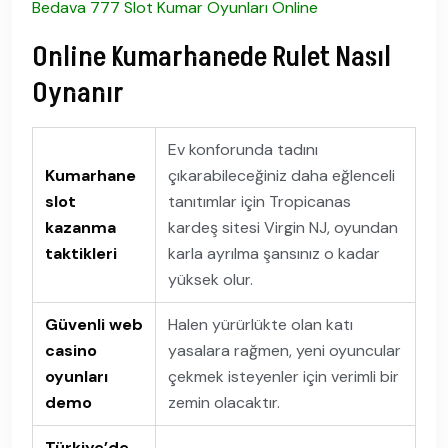
Bedava 777 Slot Kumar Oyunları Online
Online Kumarhanede Rulet Nasıl
Oynanır
Ev konforunda tadını
Kumarhane
çıkarabileceğiniz daha eğlenceli
slot
tanıtımlar için Tropicanas
kazanma
kardeş sitesi Virgin NJ, oyundan
taktikleri
karla ayrılma şansınız o kadar
yüksek olur.
Güvenli web
Halen yürürlükte olan katı
casino
yasalara rağmen, yeni oyuncular
oyunları
çekmek isteyenler için verimli bir
demo
zemin olacaktır.
Türkiye’de