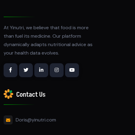
At Yinutri, we believe that food is more
than fuel its medicine. Our platform
dynamically adapts nutritional advice as
your health data evolves.
Contact Us
Doris@yinutri.com