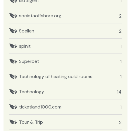
slotsgem
1
societaoffshore.org
2
Spellen
2
spinit
1
Superbet
1
Tachnology of heating cold rooms
1
Technology
14
ticketland1000.com
1
Tour & Trip
2