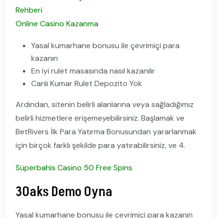
Rehberi
Online Casino Kazanma
Yasal kumarhane bonusu ile çevrimiçi para
kazanın
En iyi rulet masasında nasıl kazanılır
Canlı Kumar Rulet Depozito Yok
Ardından, sitenin belirli alanlarına veya sağladığımız
belirli hizmetlere erişemeyebilirsiniz. Başlamak ve
BetRivers İlk Para Yatırma Bonusundan yararlanmak
için birçok farklı şekilde para yatırabilirsiniz, ve 4.
Süperbahis Casino 50 Free Spins
3Oaks Demo Oyna
Yasal kumarhane bonusu ile çevrimiçi para kazanın