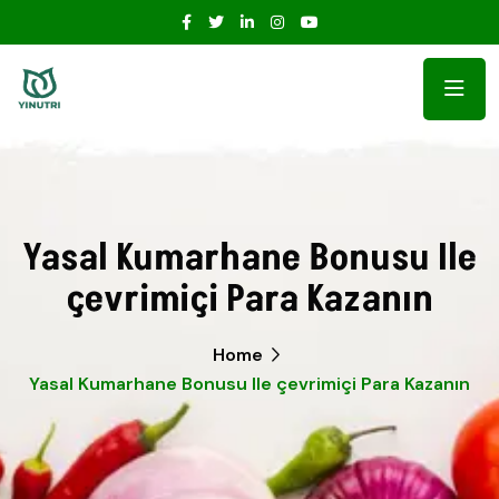
Yasal Kumarhane Bonusu Ile
çevrimiçi Para Kazanın
Home
Yasal Kumarhane Bonusu Ile çevrimiçi Para Kazanın