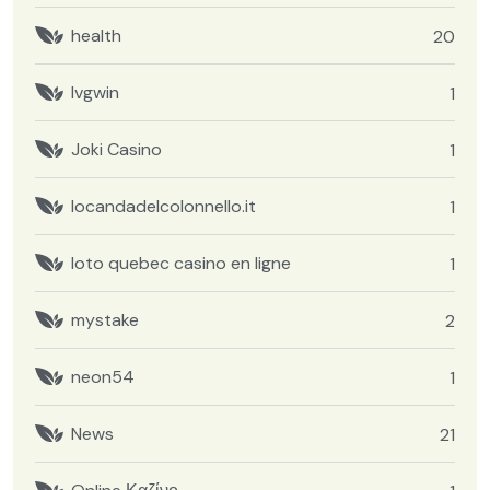
health
20
Ivgwin
1
Joki Casino
1
locandadelcolonnello.it
1
loto quebec casino en ligne
1
mystake
2
neon54
1
News
21