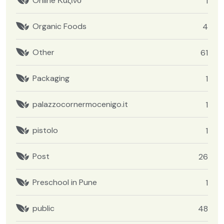
Online Καζίνο
1
Organic Foods
4
Other
61
Packaging
1
palazzocornermocenigo.it
1
pistolo
1
Post
26
Preschool in Pune
1
public
48