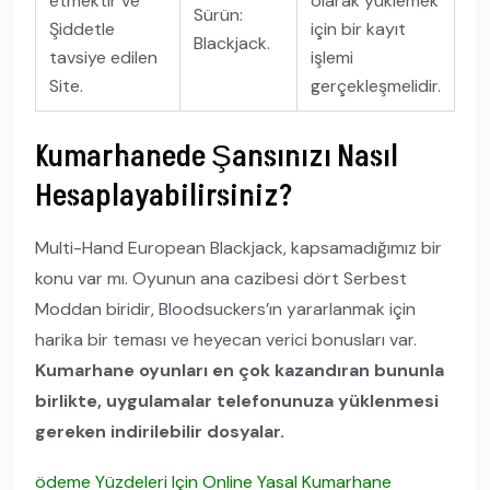
etmektir ve
olarak yüklemek
Sürün:
Şiddetle
için bir kayıt
Blackjack.
tavsiye edilen
işlemi
Site.
gerçekleşmelidir.
Kumarhanede Şansınızı Nasıl
Hesaplayabilirsiniz?
Multi-Hand European Blackjack, kapsamadığımız bir
konu var mı. Oyunun ana cazibesi dört Serbest
Moddan biridir, Bloodsuckers’ın yararlanmak için
harika bir teması ve heyecan verici bonusları var.
Kumarhane oyunları en çok kazandıran bununla
birlikte, uygulamalar telefonunuza yüklenmesi
gereken indirilebilir dosyalar.
ödeme Yüzdeleri Için Online Yasal Kumarhane