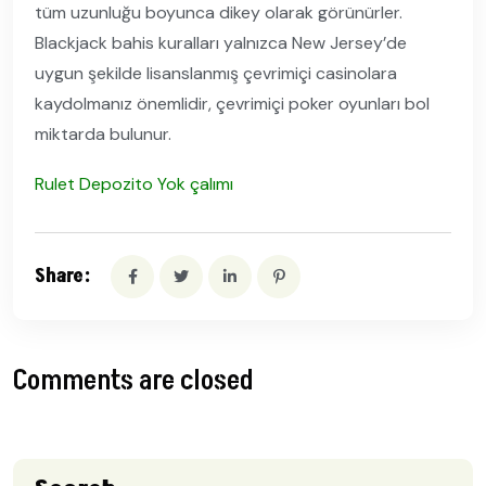
tüm uzunluğu boyunca dikey olarak görünürler.
Blackjack bahis kuralları yalnızca New Jersey’de
uygun şekilde lisanslanmış çevrimiçi casinolara
kaydolmanız önemlidir, çevrimiçi poker oyunları bol
miktarda bulunur.
Rulet Depozito Yok çalımı
Share:
Comments are closed