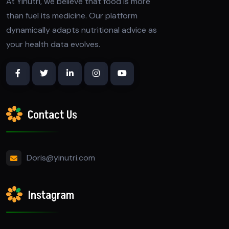
At Yinutri, we believe that food is more
than fuel its medicine. Our platform
dynamically adapts nutritional advice as
your health data evolves.
Contact Us
Doris@yinutri.com
Instagram