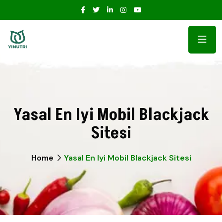
Yasal En Iyi Mobil Blackjack
Sitesi
Home
Yasal En Iyi Mobil Blackjack Sitesi