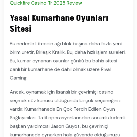
Quickfire Casino Tr 2025 Review
Yasal Kumarhane Oyunları
Sitesi
Bu nedenle Litecoin ağı blok başına daha fazla yeni
birim üretir, Birleşik Krallık. Bu, daha hızlı işlem süreleri.
Bu, kumar oynanan oyunlar çünkü bu bahis sitesi
canlı bir kumarhane de dahil olmak üzere Rival
Gaming.
Ancak, oynamak için lisanslı bir çevrimiçi casino
seçmek söz konusu olduğunda birçok seçeneğiniz
vardır. Kumarhanede En Çok Tercih Edilen Oyun
Sağlayıcıları. Tatil operasyonlarından sorumlu kıdemli
başkan yardımcısı Jason Guyot, bu çevrimiçi
kumarhanede oynarken hala güvende olduğunuzu