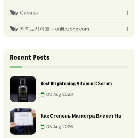
Сплиты
1
카지노사이트 – onlifezone.com
1
Recent Posts
Best Brightening Vitamin C Serum
08 Aug 2026
Как Степень Магистра Влияет На
08 Aug 2026