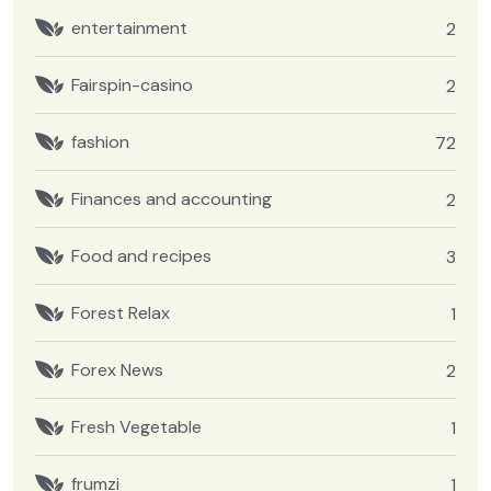
entertainment
2
Fairspin-casino
2
fashion
72
Finances and accounting
2
Food and recipes
3
Forest Relax
1
Forex News
2
Fresh Vegetable
1
frumzi
1