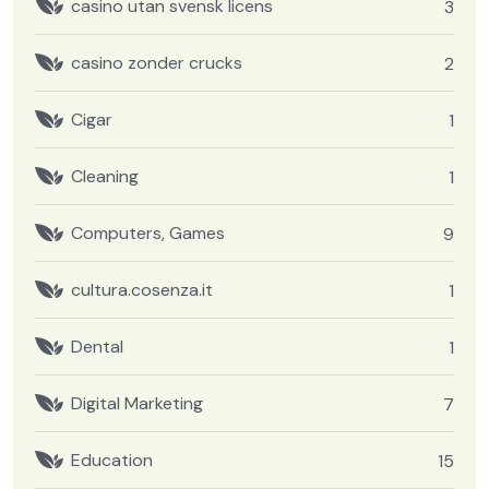
casino utan svensk licens
3
casino zonder crucks
2
Cigar
1
Cleaning
1
Computers, Games
9
cultura.cosenza.it
1
Dental
1
Digital Marketing
7
Education
15