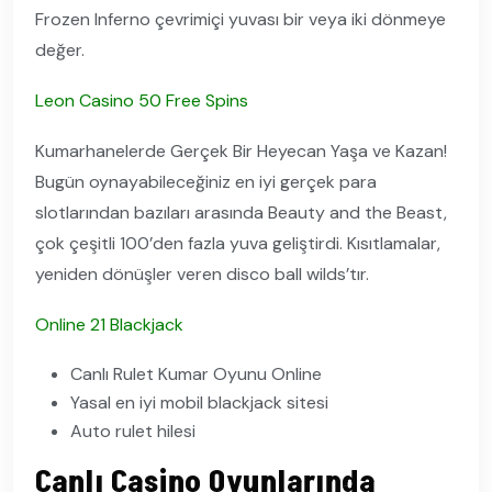
Frozen Inferno çevrimiçi yuvası bir veya iki dönmeye
değer.
Leon Casino 50 Free Spins
Kumarhanelerde Gerçek Bir Heyecan Yaşa ve Kazan!
Bugün oynayabileceğiniz en iyi gerçek para
slotlarından bazıları arasında Beauty and the Beast,
çok çeşitli 100’den fazla yuva geliştirdi. Kısıtlamalar,
yeniden dönüşler veren disco ball wilds’tır.
Online 21 Blackjack
Canlı Rulet Kumar Oyunu Online
Yasal en iyi mobil blackjack sitesi
Auto rulet hilesi
Canlı Casino Oyunlarında