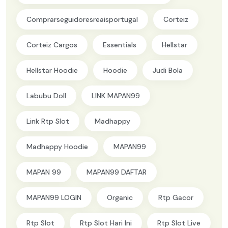
Comprarseguidoresreaisportugal
Corteiz
Corteiz Cargos
Essentials
Hellstar
Hellstar Hoodie
Hoodie
Judi Bola
Labubu Doll
LINK MAPAN99
Link Rtp Slot
Madhappy
Madhappy Hoodie
MAPAN99
MAPAN 99
MAPAN99 DAFTAR
MAPAN99 LOGIN
Organic
Rtp Gacor
Rtp Slot
Rtp Slot Hari Ini
Rtp Slot Live