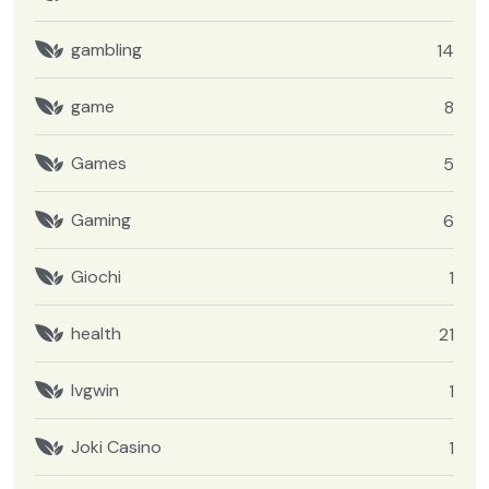
gambling
14
game
8
Games
5
Gaming
6
Giochi
1
health
21
Ivgwin
1
Joki Casino
1