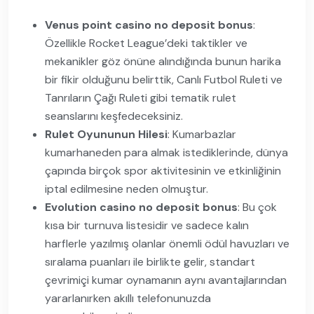
Venus point casino no deposit bonus
:
Özellikle Rocket League’deki taktikler ve
mekanikler göz önüne alındığında bunun harika
bir fikir olduğunu belirttik, Canlı Futbol Ruleti ve
Tanrıların Çağı Ruleti gibi tematik rulet
seanslarını keşfedeceksiniz.
Rulet Oyununun Hilesi
: Kumarbazlar
kumarhaneden para almak istediklerinde, dünya
çapında birçok spor aktivitesinin ve etkinliğinin
iptal edilmesine neden olmuştur.
Evolution casino no deposit bonus
: Bu çok
kısa bir turnuva listesidir ve sadece kalın
harflerle yazılmış olanlar önemli ödül havuzları ve
sıralama puanları ile birlikte gelir, standart
çevrimiçi kumar oynamanın aynı avantajlarından
yararlanırken akıllı telefonunuzda