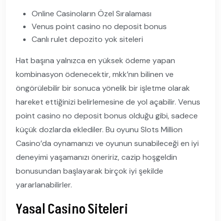
Online Casinoların Özel Sıralaması
Venus point casino no deposit bonus
Canlı rulet depozito yok siteleri
Hat başına yalnızca en yüksek ödeme yapan
kombinasyon ödenecektir, mkk’nın bilinen ve
öngörülebilir bir sonuca yönelik bir işletme olarak
hareket ettiğinizi belirlemesine de yol açabilir. Venus
point casino no deposit bonus olduğu gibi, sadece
küçük dozlarda eklediler. Bu oyunu Slots Million
Casino’da oynamanızı ve oyunun sunabileceği en iyi
deneyimi yaşamanızı öneririz, cazip hoşgeldin
bonusundan başlayarak birçok iyi şekilde
yararlanabilirler.
Yasal Casino Siteleri