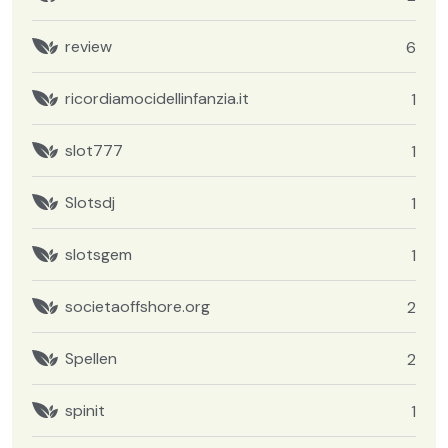
review
6
ricordiamocidellinfanzia.it
1
slot777
1
Slotsdj
1
slotsgem
1
societaoffshore.org
2
Spellen
2
spinit
1