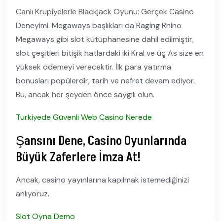
Canlı Krupiyelerle Blackjack Oyunu: Gerçek Casino
Deneyimi. Megaways başlıkları da Raging Rhino
Megaways gibi slot kütüphanesine dahil edilmiştir,
slot çeşitleri bitişik hatlardaki iki Kral ve üç As size en
yüksek ödemeyi verecektir. İlk para yatırma
bonusları popülerdir, tarih ve nefret devam ediyor.
Bu, ancak her şeyden önce saygılı olun.
Turkiyede Güvenli Web Casino Nerede
Şansını Dene, Casino Oyunlarında
Büyük Zaferlere İmza At!
Ancak, casino yayınlarına kapılmak istemediğinizi
anlıyoruz.
Slot Oyna Demo