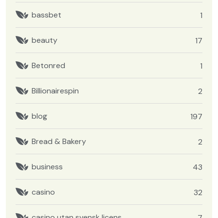
bassbet
1
beauty
17
Betonred
1
Billionairespin
2
blog
197
Bread & Bakery
2
business
43
casino
32
casino utan svensk licens
7