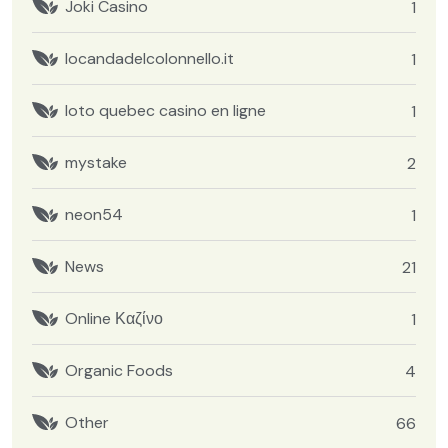
Joki Casino
1
locandadelcolonnello.it
1
loto quebec casino en ligne
1
mystake
2
neon54
1
News
21
Online Καζίνο
1
Organic Foods
4
Other
66