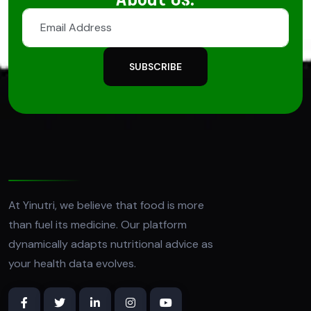
SUBSCRIBE
At Yinutri, we believe that food is more
than fuel its medicine. Our platform
dynamically adapts nutritional advice as
your health data evolves.