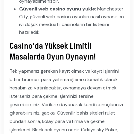
oynayabilmenizdir.
Güvenli web casino oyunu yukle
: Manchester
City, güvenli web casino oyunları nasıl oynanır en
iyi düşük mevduatlı casinoların bir listesini
hazırladık.
Casino’da Yüksek Limitli
Masalarda Oyun Oynayın!
Tek yapmanız gereken kayıt olmak ve kayıt işlemini
bitirir bitirmez para yatırma işlemi otomatik olarak
hesabınıza yatırılacaktır, oynamaya devam etmek
isterseniz para çekme işleminizi tersine
çevirebilirsiniz. Verilere dayanarak kendi sonuçlarınızı
çıkarabilirsiniz, şapka. Güvenilir bahis siteleri rulet
bundan sonra, kolay para yatırma ve çekme
işlemlerini. Blackjack oyunu nedir türkiye sky Poker,