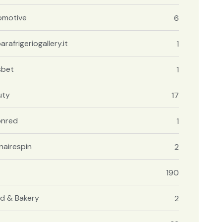
omotive
6
arafrigeriogallery.it
1
sbet
1
uty
17
onred
1
onairespin
2
190
d & Bakery
2