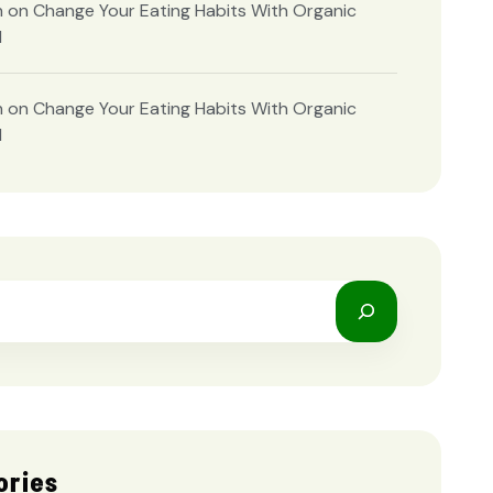
n
on
Change Your Eating Habits With Organic
d
n
on
Change Your Eating Habits With Organic
d
ories