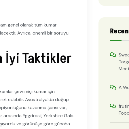
gram genel olarak tüm kumar
Recen
ektir. Ayrıca, önemli bir soruyu
İyi Taktikler
Swed
Targ
Meet
A Wo
akamlar çevrimiçi kumar için
şaret edebilir. Avustralya’da doğup
fruti
ampiyonluğunu kazanma şansı var,
Foo
ar arasında Yggdrasil, Yorkshire Gala
şıyordu ve görünüşe göre günaha