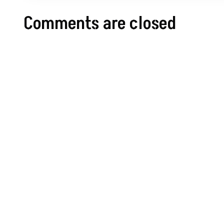
Comments are closed