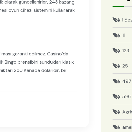
ik olarak güncellenirler, 243 kazanç
si oyun cihazı sistemini kullanarak
! Бе
11
123
lması garanti edilmez. Casino’da
ik Bingo prensibini sundukları klasik
25
iktarı 250 Kanada dolarıdır, bir
497
a16z
Agri
amer