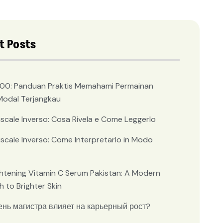
t Posts
00: Panduan Praktis Memahami Permainan
odal Terjangkau
iscale Inverso: Cosa Rivela e Come Leggerlo
iscale Inverso: Come Interpretarlo in Modo
ghtening Vitamin C Serum Pakistan: A Modern
 to Brighter Skin
ень магистра влияет на карьерный рост?