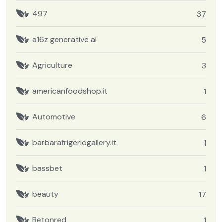
497
37
a16z generative ai
5
Agriculture
3
americanfoodshop.it
1
Automotive
6
barbarafrigeriogallery.it
1
bassbet
1
beauty
17
Betonred
1