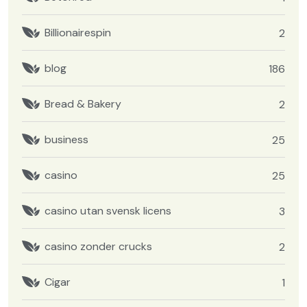
Billionairespin
2
blog
186
Bread & Bakery
2
business
25
casino
25
casino utan svensk licens
3
casino zonder crucks
2
Cigar
1