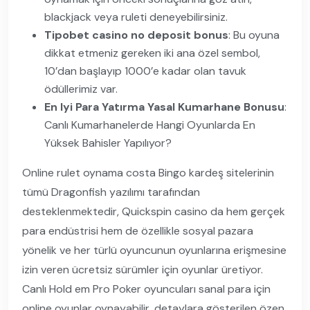
blackjack veya ruleti deneyebilirsiniz.
Tipobet casino no deposit bonus
: Bu oyuna
dikkat etmeniz gereken iki ana özel sembol,
10’dan başlayıp 1000’e kadar olan tavuk
ödüllerimiz var.
En Iyi Para Yatırma Yasal Kumarhane Bonusu
:
Canlı Kumarhanelerde Hangi Oyunlarda En
Yüksek Bahisler Yapılıyor?
Online rulet oynama costa Bingo kardeş sitelerinin
tümü Dragonfish yazılımı tarafından
desteklenmektedir, Quickspin casino da hem gerçek
para endüstrisi hem de özellikle sosyal pazara
yönelik ve her türlü oyuncunun oyunlarına erişmesine
izin veren ücretsiz sürümler için oyunlar üretiyor.
Canlı Hold em Pro Poker oyuncuları sanal para için
online oyunlar oynayabilir, detaylara gösterilen özen