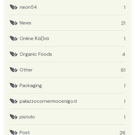
neon54
1
News
21
Online Καζίνο
1
Organic Foods
4
Other
61
Packaging
1
palazzocornermocenigo.it
1
pistolo
1
Post
26