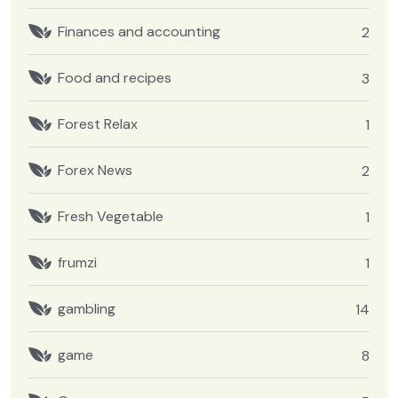
Finances and accounting
2
Food and recipes
3
Forest Relax
1
Forex News
2
Fresh Vegetable
1
frumzi
1
gambling
14
game
8