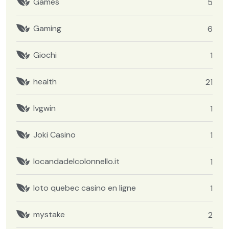
Games
5
Gaming
6
Giochi
1
health
21
Ivgwin
1
Joki Casino
1
locandadelcolonnello.it
1
loto quebec casino en ligne
1
mystake
2