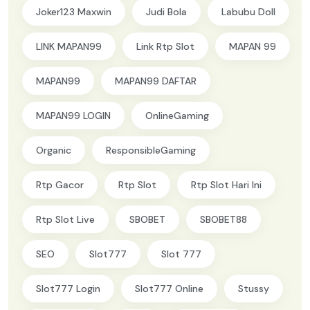
Joker123 Maxwin
Judi Bola
Labubu Doll
LINK MAPAN99
Link Rtp Slot
MAPAN 99
MAPAN99
MAPAN99 DAFTAR
MAPAN99 LOGIN
OnlineGaming
Organic
ResponsibleGaming
Rtp Gacor
Rtp Slot
Rtp Slot Hari Ini
Rtp Slot Live
SBOBET
SBOBET88
SEO
Slot777
Slot 777
Slot777 Login
Slot777 Online
Stussy