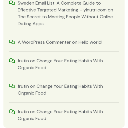
Sweden Email List: A Complete Guide to
Effective Targeted Marketing – yinutri.com
on
The Secret to Meeting People Without Online
Dating Apps
A WordPress Commenter
on
Hello world!
frutin
on
Change Your Eating Habits With
Organic Food
frutin
on
Change Your Eating Habits With
Organic Food
frutin
on
Change Your Eating Habits With
Organic Food