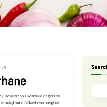
Searc
 (0)
rhane
yı seviyorsanız kesinlikle değerli bir
eknoloji henüz ülkenin herhangi bir