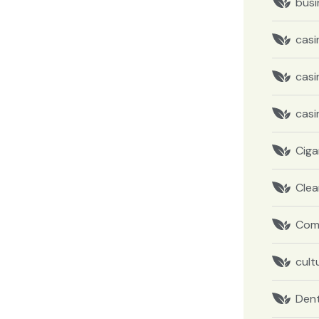
busi
casi
casi
casi
Ciga
Clea
Com
cult
Dent