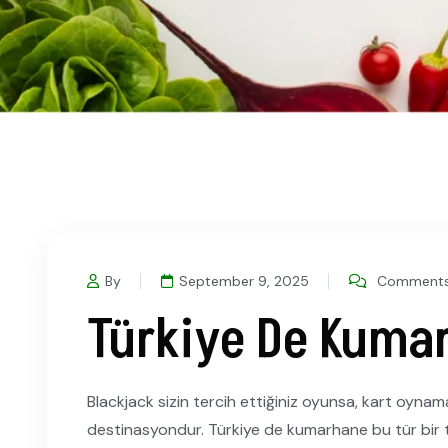
By
September 9, 2025
Comments
Türkiye De Kuma
Blackjack sizin tercih ettiğiniz oyunsa, kart oynama
destinasyondur. Türkiye de kumarhane bu tür bir t