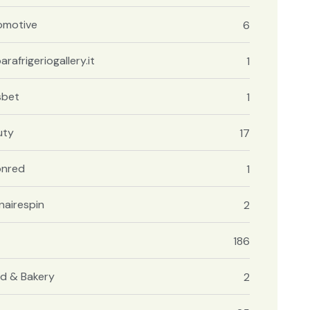
omotive
6
arafrigeriogallery.it
1
sbet
1
uty
17
onred
1
onairespin
2
186
d & Bakery
2