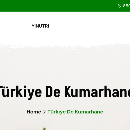
850
YINUTRI
Türkiye De Kumarhan
Home
Türkiye De Kumarhane