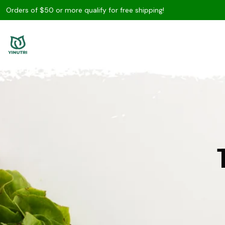
Orders of $50 or more qualify for free shipping!