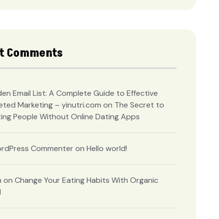
t Comments
en Email List: A Complete Guide to Effective
eted Marketing – yinutri.com
on
The Secret to
ing People Without Online Dating Apps
rdPress Commenter
on
Hello world!
n
on
Change Your Eating Habits With Organic
d