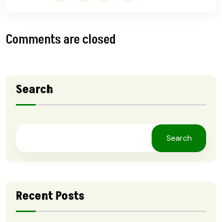
Comments are closed
Search
Search
Recent Posts