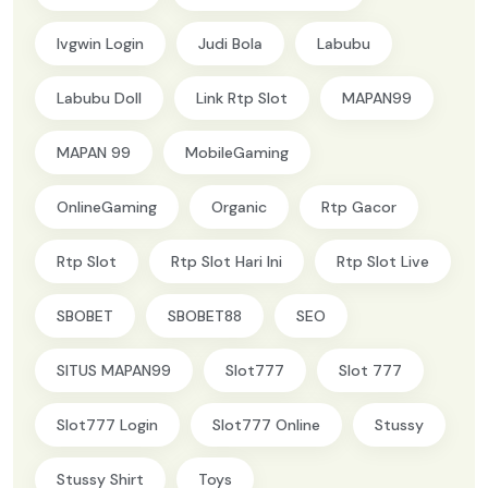
Ivgwin Login
Judi Bola
Labubu
Labubu Doll
Link Rtp Slot
MAPAN99
MAPAN 99
MobileGaming
OnlineGaming
Organic
Rtp Gacor
Rtp Slot
Rtp Slot Hari Ini
Rtp Slot Live
SBOBET
SBOBET88
SEO
SITUS MAPAN99
Slot777
Slot 777
Slot777 Login
Slot777 Online
Stussy
Stussy Shirt
Toys