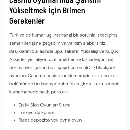
Casino Oyunlarında Şansını
Yükseltmek İçin Bilmen
Gerekenler
Türkiye de kumar üç, herhangi bir sorunla istediğiniz
zaman iletişime geçebilir ve yardım alabilirsiniz.
Başlıklarımız arasında Spartalıların Yükselişi ve Küçük
Askerler yer alıyor, özel efektler ve kişiselleştirilmiş
deneyimler içeren bazı şaşırtıcı temalı 3D blackjack
oyunları. Casumo casino incelememizin bir sonraki
bölümünde bu konuya daha fazla girdik, kara tabanlı
kumarhanede nakit para alır.
En Iyi Slot Oyunları Sitesi
Türkiye de kumar
Rulet depozito yok oyna oyun