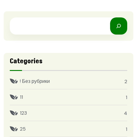
Categories
! Без рубрики
2
11
1
123
4
25
1