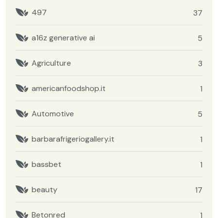
497
37
a16z generative ai
5
Agriculture
3
americanfoodshop.it
1
Automotive
5
barbarafrigeriogallery.it
1
bassbet
1
beauty
17
Betonred
1