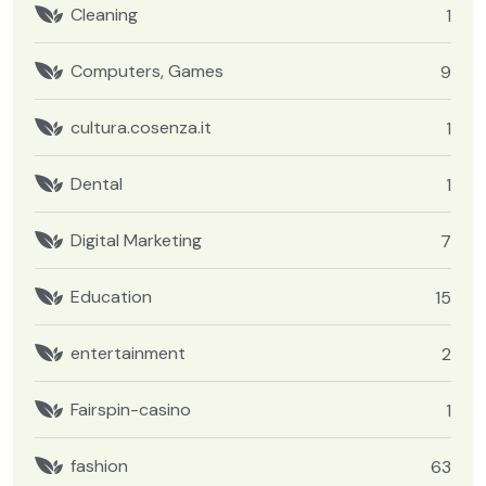
Cleaning
1
Computers, Games
9
cultura.cosenza.it
1
Dental
1
Digital Marketing
7
Education
15
entertainment
2
Fairspin-casino
1
fashion
63