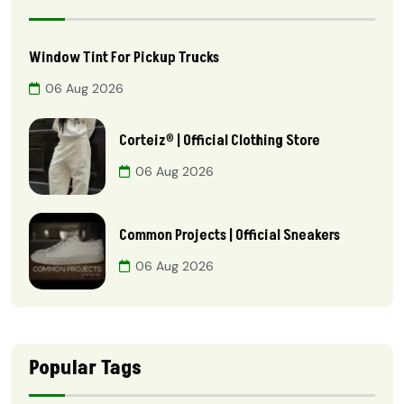
Window Tint For Pickup Trucks
06 Aug 2026
Corteiz® | Official Clothing Store
06 Aug 2026
Common Projects | Official Sneakers
06 Aug 2026
Popular Tags