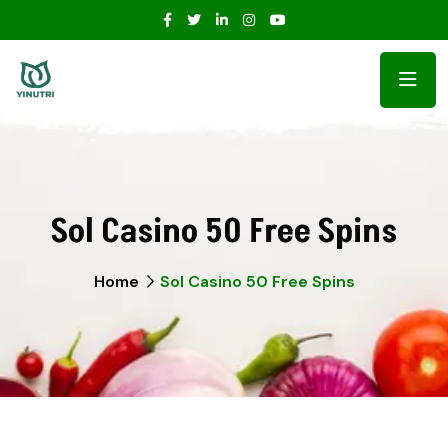
Sol Casino 50 Free Spins
Home
Sol Casino 50 Free Spins