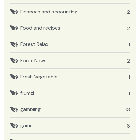
Finances and accounting
2
Food and recipes
2
Forest Relax
1
Forex News
2
Fresh Vegetable
1
frumzi
1
gambling
13
game
6