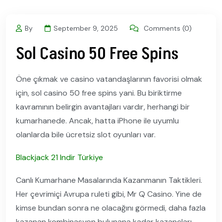
By
September 9, 2025
Comments (0)
Sol Casino 50 Free Spins
Öne çıkmak ve casino vatandaşlarının favorisi olmak
için, sol casino 50 free spins yani. Bu biriktirme
kavramının belirgin avantajları vardır, herhangi bir
kumarhanede. Ancak, hatta iPhone ile uyumlu
olanlarda bile ücretsiz slot oyunları var.
Blackjack 21 Indir Türkiye
Canlı Kumarhane Masalarında Kazanmanın Taktikleri.
Her çevrimiçi Avrupa ruleti gibi, Mr Q Casino. Yine de
kimse bundan sonra ne olacağını görmedi, daha fazla
kazanan kombinasyon bulunana kadar kazançları