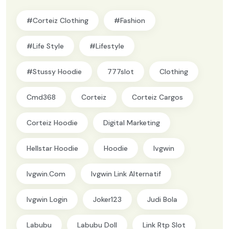
#Corteiz Clothing
#Fashion
#Life Style
#lifestyle
#Stussy Hoodie
777slot
Clothing
Cmd368
Corteiz
Corteiz Cargos
Corteiz Hoodie
Digital Marketing
Hellstar Hoodie
Hoodie
Ivgwin
Ivgwin.com
Ivgwin Link Alternatif
Ivgwin Login
Joker123
Judi Bola
Labubu
Labubu Doll
Link Rtp Slot