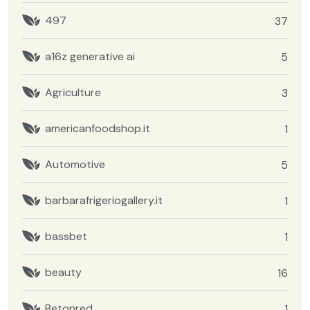
497
37
a16z generative ai
5
Agriculture
3
americanfoodshop.it
1
Automotive
5
barbarafrigeriogallery.it
1
bassbet
1
beauty
16
Betonred
1