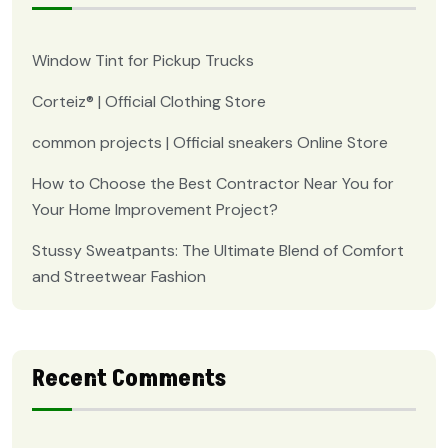
Window Tint for Pickup Trucks
Corteiz® | Official Clothing Store
common projects | Official sneakers Online Store
How to Choose the Best Contractor Near You for
Your Home Improvement Project?
Stussy Sweatpants: The Ultimate Blend of Comfort
and Streetwear Fashion
Recent Comments