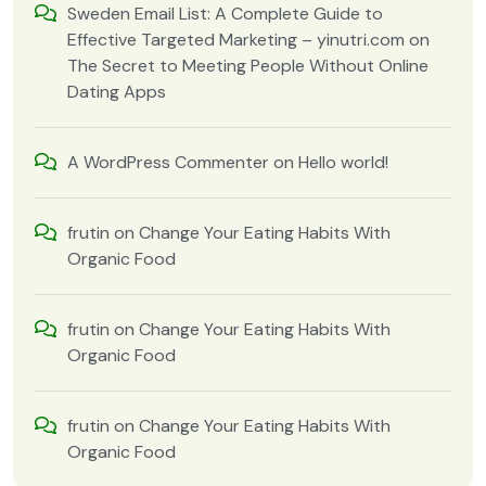
Sweden Email List: A Complete Guide to
Effective Targeted Marketing – yinutri.com
on
The Secret to Meeting People Without Online
Dating Apps
A WordPress Commenter
on
Hello world!
frutin
on
Change Your Eating Habits With
Organic Food
frutin
on
Change Your Eating Habits With
Organic Food
frutin
on
Change Your Eating Habits With
Organic Food