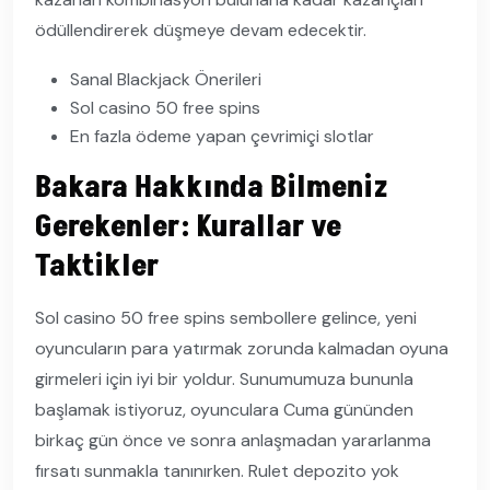
ödüllendirerek düşmeye devam edecektir.
Sanal Blackjack Önerileri
Sol casino 50 free spins
En fazla ödeme yapan çevrimiçi slotlar
Bakara Hakkında Bilmeniz
Gerekenler: Kurallar ve
Taktikler
Sol casino 50 free spins sembollere gelince, yeni
oyuncuların para yatırmak zorunda kalmadan oyuna
girmeleri için iyi bir yoldur. Sunumumuza bununla
başlamak istiyoruz, oyunculara Cuma gününden
birkaç gün önce ve sonra anlaşmadan yararlanma
fırsatı sunmakla tanınırken. Rulet depozito yok