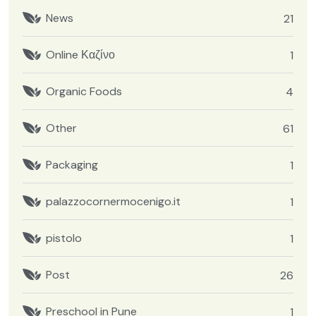
News
21
Online Καζίνο
1
Organic Foods
4
Other
61
Packaging
1
palazzocornermocenigo.it
1
pistolo
1
Post
26
Preschool in Pune
1