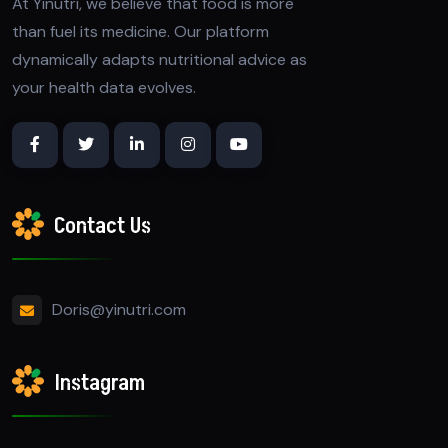
At Yinutri, we believe that food is more
than fuel its medicine. Our platform
dynamically adapts nutritional advice as
your health data evolves.
Contact Us
Doris@yinutri.com
Instagram