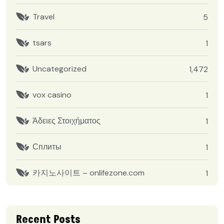
Travel
5
tsars
1
Uncategorized
1,472
vox casino
1
Άδειες Στοιχήματος
1
Сплиты
1
카지노사이트 – onlifezone.com
1
Recent Posts