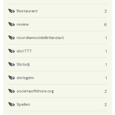
Restaurant
2
review
6
ricordiamocidellinfanzia.it
1
slot777
1
Slotsdj
1
slotsgem
1
societaoffshore.org
2
Spellen
2