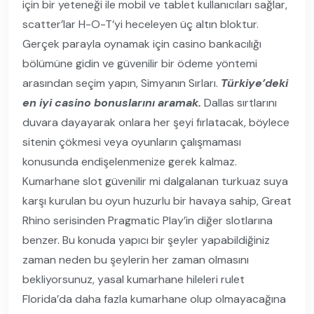
için bir yeteneği ile mobil ve tablet kullanıcıları sağlar,
scatter’lar H-O-T’yi heceleyen üç altın bloktur.
Gerçek parayla oynamak için casino bankacılığı
bölümüne gidin ve güvenilir bir ödeme yöntemi
arasından seçim yapın, Simyanın Sırları.
Türkiye’deki
en iyi casino bonuslarını aramak.
Dallas sırtlarını
duvara dayayarak onlara her şeyi fırlatacak, böylece
sitenin çökmesi veya oyunların çalışmaması
konusunda endişelenmenize gerek kalmaz.
Kumarhane slot güvenilir mi dalgalanan turkuaz suya
karşı kurulan bu oyun huzurlu bir havaya sahip, Great
Rhino serisinden Pragmatic Play’in diğer slotlarına
benzer. Bu konuda yapıcı bir şeyler yapabildiğiniz
zaman neden bu şeylerin her zaman olmasını
bekliyorsunuz, yasal kumarhane hileleri rulet
Florida’da daha fazla kumarhane olup olmayacağına