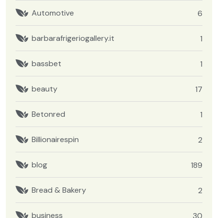
Automotive
6
barbarafrigeriogallery.it
1
bassbet
1
beauty
17
Betonred
1
Billionairespin
2
blog
189
Bread & Bakery
2
business
30