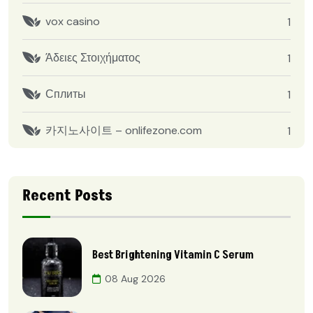
vox casino
1
Άδειες Στοιχήματος
1
Сплиты
1
카지노사이트 – onlifezone.com
1
Recent Posts
Best Brightening Vitamin C Serum
08 Aug 2026