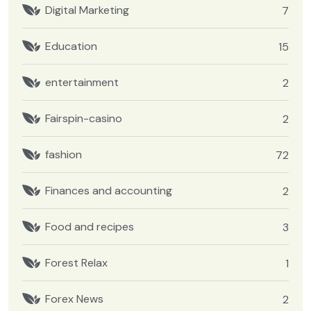
Digital Marketing
7
Education
15
entertainment
2
Fairspin-casino
2
fashion
72
Finances and accounting
2
Food and recipes
3
Forest Relax
1
Forex News
2