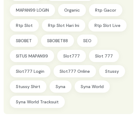
MAPAN99 LOGIN
Organic
Rtp Gacor
Rtp Slot
Rtp Slot Hari Ini
Rtp Slot Live
SBOBET
SBOBET88
SEO
SITUS MAPAN99
Slot777
Slot 777
Slot777 Login
Slot777 Online
Stussy
Stussy Shirt
Syna
Syna World
Syna World Tracksuit