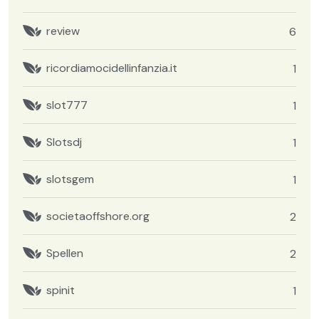
review
6
ricordiamocidellinfanzia.it
1
slot777
1
Slotsdj
1
slotsgem
1
societaoffshore.org
2
Spellen
2
spinit
1