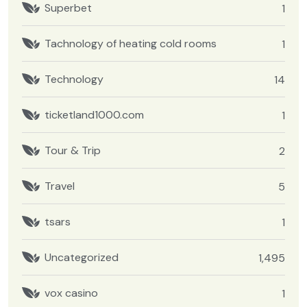
Superbet
1
Tachnology of heating cold rooms
1
Technology
14
ticketland1000.com
1
Tour & Trip
2
Travel
5
tsars
1
Uncategorized
1,495
vox casino
1