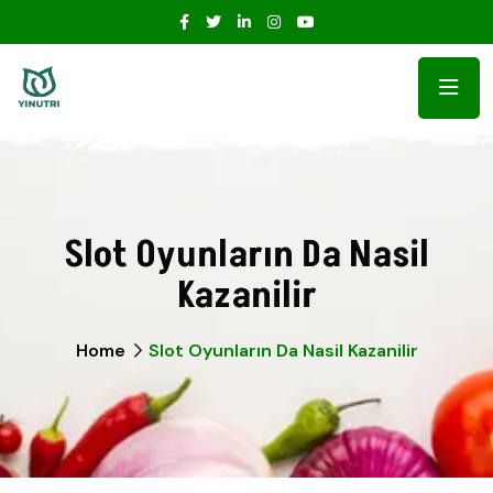
Slot Oyunların Da Nasil
Kazanilir
Home
Slot Oyunların Da Nasil Kazanilir