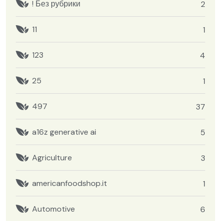
! Без рубрики
2
11
1
123
4
25
1
497
37
a16z generative ai
5
Agriculture
3
americanfoodshop.it
1
Automotive
6