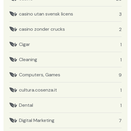
casino utan svensk licens
3
casino zonder crucks
2
Cigar
1
Cleaning
1
Computers, Games
9
cultura.cosenza.it
1
Dental
1
Digital Marketing
7