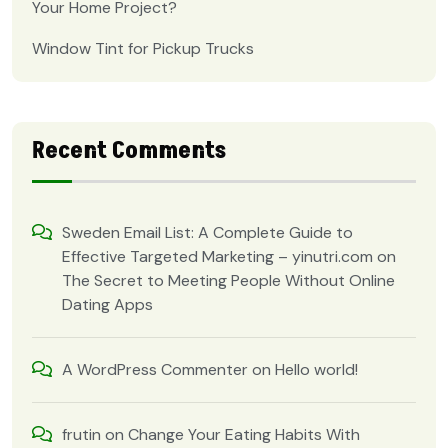
Your Home Project?
Window Tint for Pickup Trucks
Recent Comments
Sweden Email List: A Complete Guide to
Effective Targeted Marketing – yinutri.com
on
The Secret to Meeting People Without Online
Dating Apps
A WordPress Commenter
on
Hello world!
frutin
on
Change Your Eating Habits With