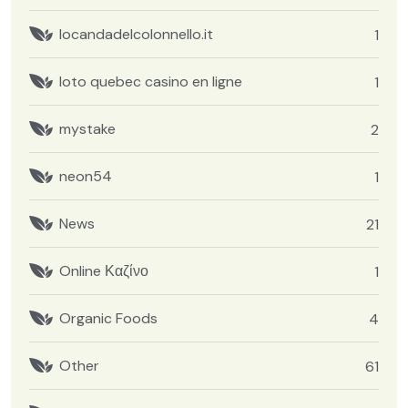
locandadelcolonnello.it
1
loto quebec casino en ligne
1
mystake
2
neon54
1
News
21
Online Καζίνο
1
Organic Foods
4
Other
61