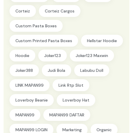
Corteiz
Corteiz Cargos
Custom Pasta Boxes
Custom Printed Pasta Boxes
Hellstar Hoodie
Hoodie
Joker123
Joker123 Maxwin
Joker388
Judi Bola
Labubu Doll
LINK MAPAN99
Link Rtp Slot
Loverboy Beanie
Loverboy Hat
MAPAN99
MAPAN99 DAFTAR
MAPAN99 LOGIN
Marketing
Organic