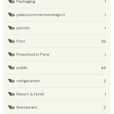
Packaging
1
palazzocornermocenigo.it
1
pistolo
1
Post
26
Preschool in Pune
1
public
48
refrigeration
2
Resort & Hotel
1
Restaurant
2