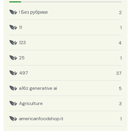
! Без рубрики
2
11
1
123
4
25
1
497
37
a16z generative ai
5
Agriculture
3
americanfoodshop.it
1