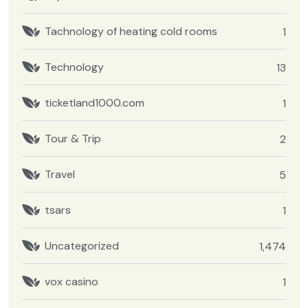
Tachnology of heating cold rooms
1
Technology
13
ticketland1000.com
1
Tour & Trip
2
Travel
5
tsars
1
Uncategorized
1,474
vox casino
1