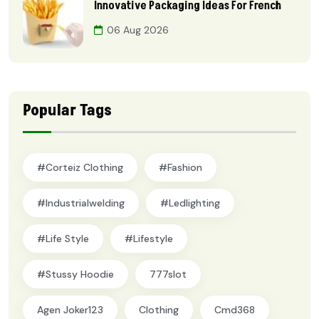
Innovative Packaging Ideas For French
06 Aug 2026
Popular Tags
#Corteiz Clothing
#Fashion
#industrialwelding
#ledlighting
#Life Style
#lifestyle
#Stussy Hoodie
777slot
Agen Joker123
Clothing
Cmd368