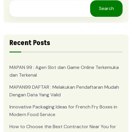
Search
Recent Posts
MAPAN 99 : Agen Slot dan Game Online Terkemuka
dan Terkenal
MAPAN99 DAFTAR : Melakukan Pendaftaran Mudah
Dengan Data Yang Valid
Innovative Packaging Ideas for French Fry Boxes in
Modern Food Service
How to Choose the Best Contractor Near You for