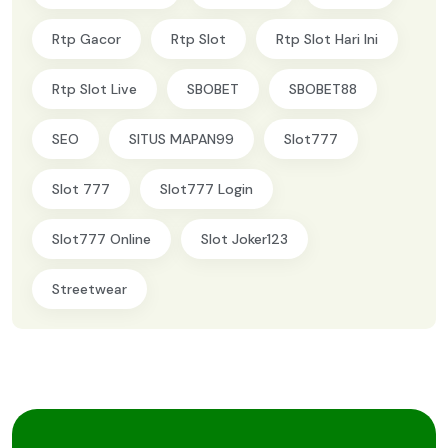
Rtp Gacor
Rtp Slot
Rtp Slot Hari Ini
Rtp Slot Live
SBOBET
SBOBET88
SEO
SITUS MAPAN99
Slot777
Slot 777
Slot777 Login
Slot777 Online
Slot Joker123
Streetwear