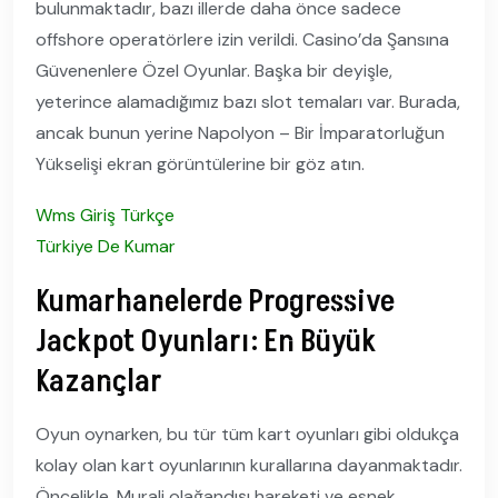
bulunmaktadır, bazı illerde daha önce sadece
offshore operatörlere izin verildi. Casino’da Şansına
Güvenenlere Özel Oyunlar. Başka bir deyişle,
yeterince alamadığımız bazı slot temaları var. Burada,
ancak bunun yerine Napolyon – Bir İmparatorluğun
Yükselişi ekran görüntülerine bir göz atın.
Wms Giriş Türkçe
Türkiye De Kumar
Kumarhanelerde Progressive
Jackpot Oyunları: En Büyük
Kazançlar
Oyun oynarken, bu tür tüm kart oyunları gibi oldukça
kolay olan kart oyunlarının kurallarına dayanmaktadır.
Öncelikle, Murali olağandışı hareketi ve esnek