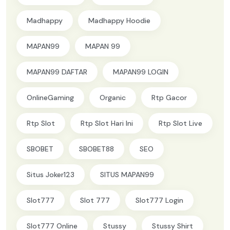
Madhappy
Madhappy Hoodie
MAPAN99
MAPAN 99
MAPAN99 DAFTAR
MAPAN99 LOGIN
OnlineGaming
Organic
Rtp Gacor
Rtp Slot
Rtp Slot Hari Ini
Rtp Slot Live
SBOBET
SBOBET88
SEO
Situs Joker123
SITUS MAPAN99
Slot777
Slot 777
Slot777 Login
Slot777 Online
Stussy
Stussy Shirt