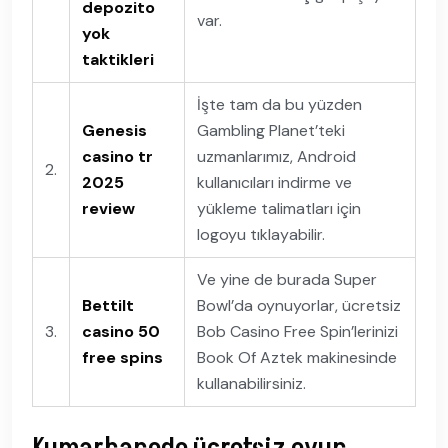
depozito
var.
yok
taktikleri
İşte tam da bu yüzden
Genesis
Gambling Planet’teki
casino tr
uzmanlarımız, Android
2.
2025
kullanıcıları indirme ve
review
yükleme talimatları için
logoyu tıklayabilir.
Ve yine de burada Super
Bettilt
Bowl’da oynuyorlar, ücretsiz
3.
casino 50
Bob Casino Free Spin’lerinizi
free spins
Book Of Aztek makinesinde
kullanabilirsiniz.