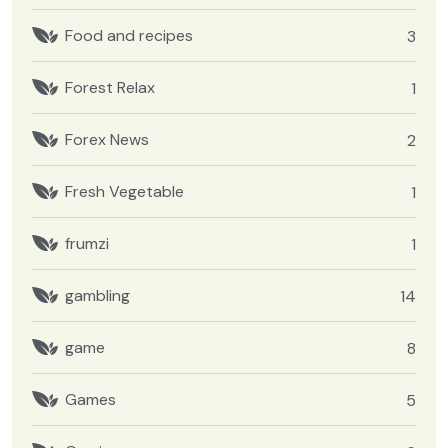
Food and recipes
3
Forest Relax
1
Forex News
2
Fresh Vegetable
1
frumzi
1
gambling
14
game
8
Games
5