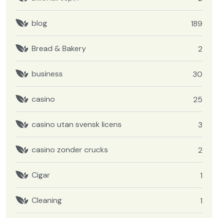
blog
189
Bread & Bakery
2
business
30
casino
25
casino utan svensk licens
3
casino zonder crucks
2
Cigar
1
Cleaning
1