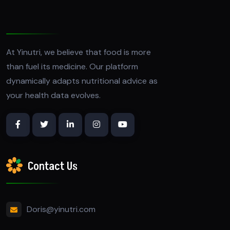
At Yinutri, we believe that food is more
than fuel its medicine. Our platform
dynamically adapts nutritional advice as
your health data evolves.
Contact Us
Doris@yinutri.com