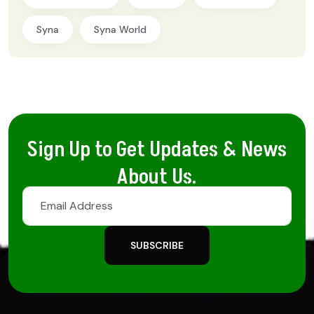
Syna
Syna World
Sign Up to Get Updates & News
About Us.
SUBSCRIBE