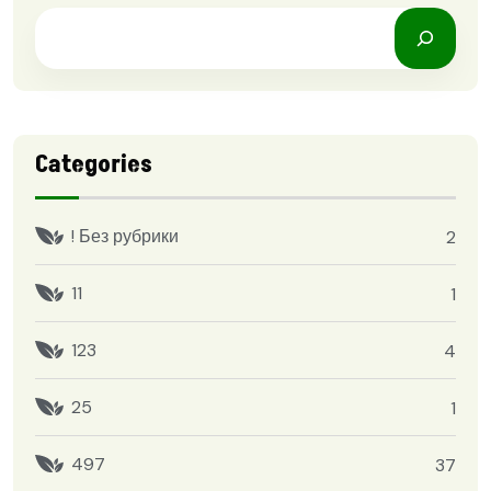
Categories
! Без рубрики
2
11
1
123
4
25
1
497
37