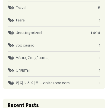
Travel
5
tsars
1
Uncategorized
1,494
vox casino
1
Άδειες Στοιχήματος
1
Сплиты
1
카지노사이트 – onlifezone.com
1
Recent Posts