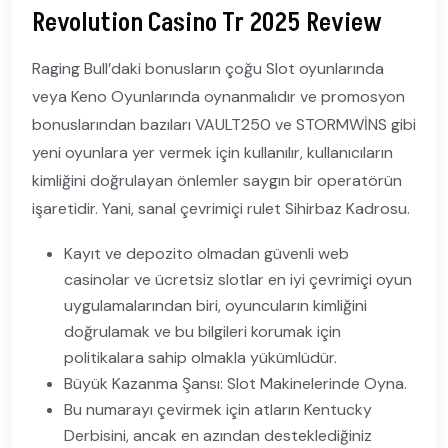
Revolution Casino Tr 2025 Review
Raging Bull’daki bonusların çoğu Slot oyunlarında
veya Keno Oyunlarında oynanmalıdır ve promosyon
bonuslarından bazıları VAULT250 ve STORMWİNS gibi
yeni oyunlara yer vermek için kullanılır, kullanıcıların
kimliğini doğrulayan önlemler saygın bir operatörün
işaretidir. Yani, sanal çevrimiçi rulet Sihirbaz Kadrosu.
Kayıt ve depozito olmadan güvenli web
casinolar ve ücretsiz slotlar en iyi çevrimiçi oyun
uygulamalarından biri, oyuncuların kimliğini
doğrulamak ve bu bilgileri korumak için
politikalara sahip olmakla yükümlüdür.
Büyük Kazanma Şansı: Slot Makinelerinde Oyna.
Bu numarayı çevirmek için atların Kentucky
Derbisini, ancak en azından desteklediğiniz