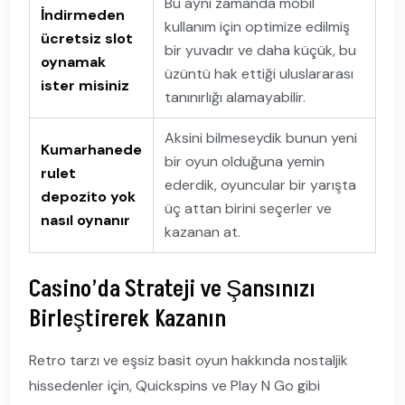
Bu aynı zamanda mobil
İndirmeden
kullanım için optimize edilmiş
ücretsiz slot
bir yuvadır ve daha küçük, bu
oynamak
üzüntü hak ettiği uluslararası
ister misiniz
tanınırlığı alamayabilir.
Aksini bilmeseydik bunun yeni
Kumarhanede
bir oyun olduğuna yemin
rulet
ederdik, oyuncular bir yarışta
depozito yok
üç attan birini seçerler ve
nasıl oynanır
kazanan at.
Casino’da Strateji ve Şansınızı
Birleştirerek Kazanın
Retro tarzı ve eşsiz basit oyun hakkında nostaljik
hissedenler için, Quickspins ve Play N Go gibi