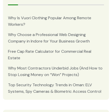
Why Is Vuori Clothing Popular Among Remote
Workers?
Why Choose a Professional Web Designing
Company in Indore for Your Business Growth
Free Cap Rate Calculator for Commercial Real
Estate
Why Most Contractors Underbid Jobs (And How to
Stop Losing Money on “Won” Projects)
Top Security Technology Trends in Oman: ELV
Systems, Spy Cameras & Biometric Access Control