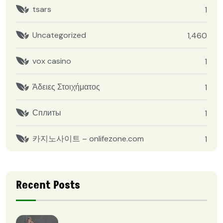
tsars
1
Uncategorized
1,460
vox casino
1
Άδειες Στοιχήματος
1
Сплиты
1
카지노사이트 – onlifezone.com
1
Recent Posts