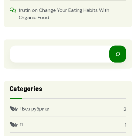
frutin
on
Change Your Eating Habits With
Organic Food
Categories
! Без рубрики
2
11
1