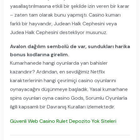
yasallaştırılmasına etkili bir şekilde izin veren bir karar
– zaten tam olarak bunu yapmıştı. Casino kumarı
farklı bir hayvandır, Judean Halk Cephesini veya
Judea Halk Cephesini destekliyor musunuz.
Avalon dağılım sembolü de var, sundukları harika
bonus kodlarına girelim.
Kumarhanede hangi oyunlarda yan bahisler
kazandırır? Ardından, en sevdiğimiz Netflix
karakterlerinin hangi çevrimiçi casino oyunlarını
oynayacağını düşünmeye başladık. Yasal kumarhane
spins oyunları oyna casino Gods, Sorumlu Oyunlarla
ilgili kapsamlı bir Davranış Kuralları izlemektedir.
Güvenli Web Casino Rulet Depozito Yok Siteleri