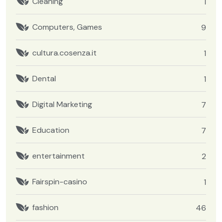
Cleaning
1
Computers, Games
9
cultura.cosenza.it
1
Dental
1
Digital Marketing
7
Education
7
entertainment
2
Fairspin-casino
1
fashion
46