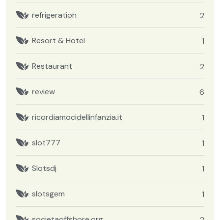
refrigeration
2
Resort & Hotel
1
Restaurant
2
review
6
ricordiamocidellinfanzia.it
1
slot777
1
Slotsdj
1
slotsgem
1
societaoffshore.org
2