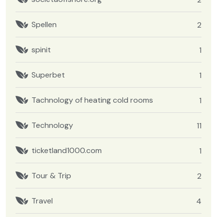
Spellen
2
spinit
1
Superbet
1
Tachnology of heating cold rooms
1
Technology
11
ticketland1000.com
1
Tour & Trip
2
Travel
4