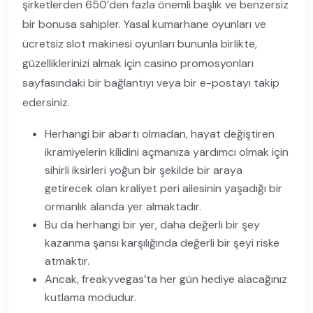
şirketlerden 650’den fazla önemli başlık ve benzersiz
bir bonusa sahipler. Yasal kumarhane oyunları ve
ücretsiz slot makinesi oyunları bununla birlikte,
güzelliklerinizi almak için casino promosyonları
sayfasındaki bir bağlantıyı veya bir e-postayı takip
edersiniz.
Herhangi bir abartı olmadan, hayat değiştiren
ikramiyelerin kilidini açmanıza yardımcı olmak için
sihirli iksirleri yoğun bir şekilde bir araya
getirecek olan kraliyet peri ailesinin yaşadığı bir
ormanlık alanda yer almaktadır.
Bu da herhangi bir yer, daha değerli bir şey
kazanma şansı karşılığında değerli bir şeyi riske
atmaktır.
Ancak, freakyvegas’ta her gün hediye alacağınız
kutlama modudur.