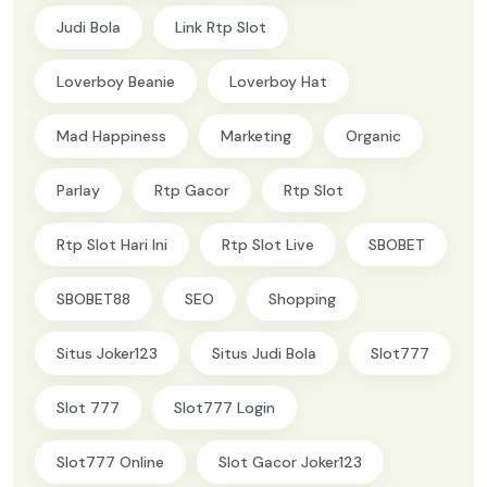
Judi Bola
Link Rtp Slot
Loverboy Beanie
Loverboy Hat
Mad Happiness
Marketing
Organic
Parlay
Rtp Gacor
Rtp Slot
Rtp Slot Hari Ini
Rtp Slot Live
SBOBET
SBOBET88
SEO
Shopping
Situs Joker123
Situs Judi Bola
Slot777
Slot 777
Slot777 Login
Slot777 Online
Slot Gacor Joker123