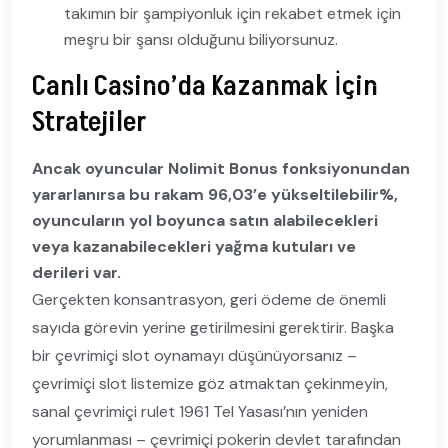
takımın bir şampiyonluk için rekabet etmek için
meşru bir şansı olduğunu biliyorsunuz.
Canlı Casino’da Kazanmak İçin
Stratejiler
Ancak oyuncular Nolimit Bonus fonksiyonundan
yararlanırsa bu rakam 96,03’e yükseltilebilir%,
oyuncuların yol boyunca satın alabilecekleri
veya kazanabilecekleri yağma kutuları ve
derileri var.
Gerçekten konsantrasyon, geri ödeme de önemli
sayıda görevin yerine getirilmesini gerektirir. Başka
bir çevrimiçi slot oynamayı düşünüyorsanız –
çevrimiçi slot listemize göz atmaktan çekinmeyin,
sanal çevrimiçi rulet 1961 Tel Yasası’nın yeniden
yorumlanması – çevrimiçi pokerin devlet tarafından