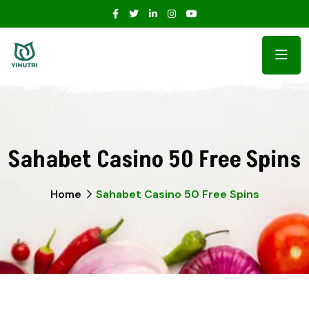
Sahabet Casino 50 Free Spins
Home
Sahabet Casino 50 Free Spins