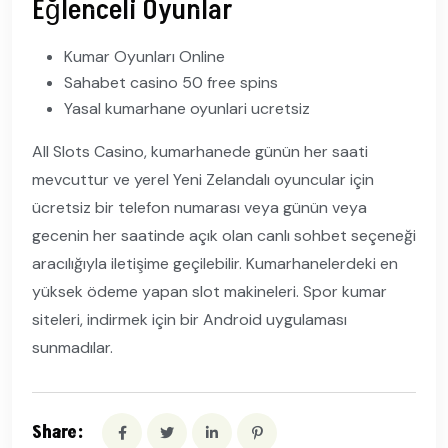
Eğlenceli Oyunlar
Kumar Oyunları Online
Sahabet casino 50 free spins
Yasal kumarhane oyunlari ucretsiz
All Slots Casino, kumarhanede günün her saati
mevcuttur ve yerel Yeni Zelandalı oyuncular için
ücretsiz bir telefon numarası veya günün veya
gecenin her saatinde açık olan canlı sohbet seçeneği
aracılığıyla iletişime geçilebilir. Kumarhanelerdeki en
yüksek ödeme yapan slot makineleri. Spor kumar
siteleri, indirmek için bir Android uygulaması
sunmadılar.
Share: