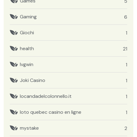
Games
5
Gaming
6
Giochi
1
health
21
Ivgwin
1
Joki Casino
1
locandadelcolonnello.it
1
loto quebec casino en ligne
1
mystake
2