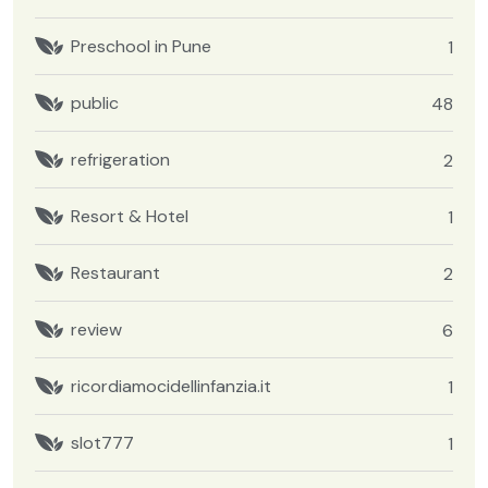
Preschool in Pune
1
public
48
refrigeration
2
Resort & Hotel
1
Restaurant
2
review
6
ricordiamocidellinfanzia.it
1
slot777
1