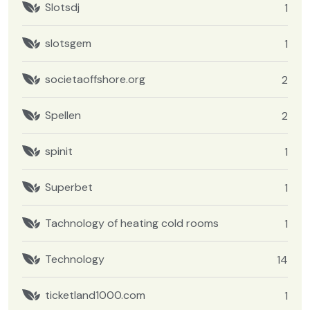
Slotsdj
1
slotsgem
1
societaoffshore.org
2
Spellen
2
spinit
1
Superbet
1
Tachnology of heating cold rooms
1
Technology
14
ticketland1000.com
1