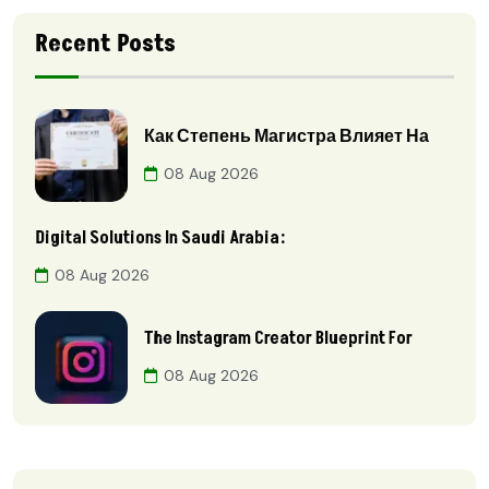
Recent Posts
Как Степень Магистра Влияет На
08 Aug 2026
Digital Solutions In Saudi Arabia:
08 Aug 2026
The Instagram Creator Blueprint For
08 Aug 2026