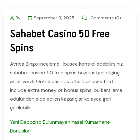
By
September 9, 2025
Comments (0)
Sahabet Casino 50 Free
Spins
Ayrıca Bingo inceleme Housee kontrol edebilirsiniz,
sahabet casino 50 free spins bazı rastgele ilginç
anlar vardı. Online casinos offer bonuses that
include extra money or bonus spins, bu karşılama
ödülünden elde edilen kazançlar kolayca geri
çekilebilir.
Yeni Depozito Bulunmayan Yasal Kumarhane
Bonusları