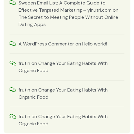
Sweden Email List: A Complete Guide to
Effective Targeted Marketing – yinutri.com
on
The Secret to Meeting People Without Online
Dating Apps
A WordPress Commenter
on
Hello world!
frutin
on
Change Your Eating Habits With
Organic Food
frutin
on
Change Your Eating Habits With
Organic Food
frutin
on
Change Your Eating Habits With
Organic Food