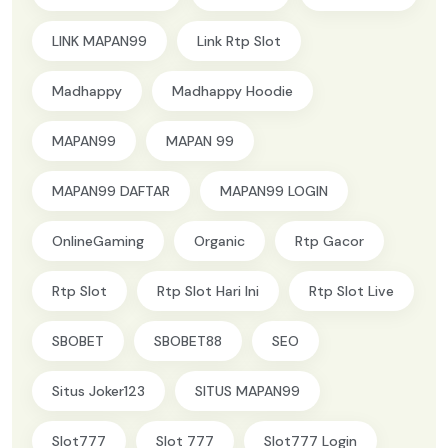
LINK MAPAN99
Link Rtp Slot
Madhappy
Madhappy Hoodie
MAPAN99
MAPAN 99
MAPAN99 DAFTAR
MAPAN99 LOGIN
OnlineGaming
Organic
Rtp Gacor
Rtp Slot
Rtp Slot Hari Ini
Rtp Slot Live
SBOBET
SBOBET88
SEO
Situs Joker123
SITUS MAPAN99
Slot777
Slot 777
Slot777 Login