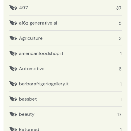
497
37
a16z generative ai
5
Agriculture
3
americanfoodshop.it
1
Automotive
6
barbarafrigeriogallery.it
1
bassbet
1
beauty
17
Betonred
1