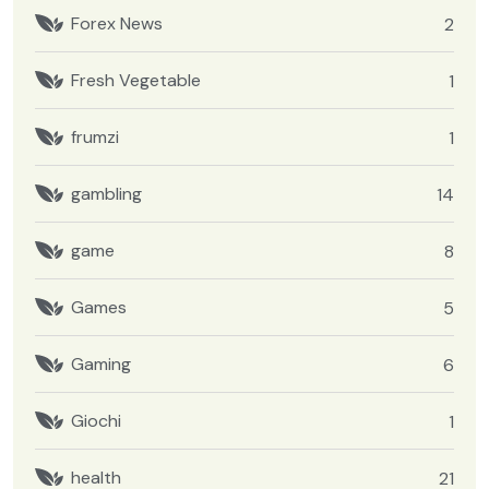
Forex News
2
Fresh Vegetable
1
frumzi
1
gambling
14
game
8
Games
5
Gaming
6
Giochi
1
health
21