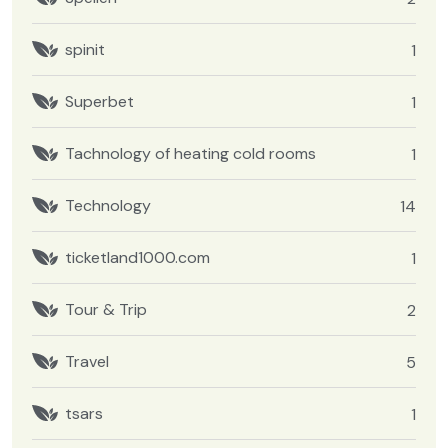
spinit
1
Superbet
1
Tachnology of heating cold rooms
1
Technology
14
ticketland1000.com
1
Tour & Trip
2
Travel
5
tsars
1