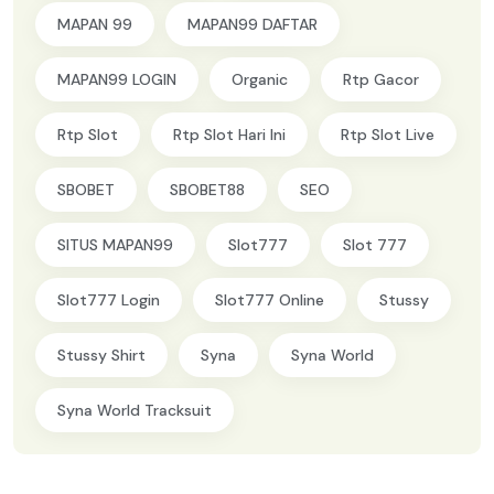
MAPAN 99
MAPAN99 DAFTAR
MAPAN99 LOGIN
Organic
Rtp Gacor
Rtp Slot
Rtp Slot Hari Ini
Rtp Slot Live
SBOBET
SBOBET88
SEO
SITUS MAPAN99
Slot777
Slot 777
Slot777 Login
Slot777 Online
Stussy
Stussy Shirt
Syna
Syna World
Syna World Tracksuit