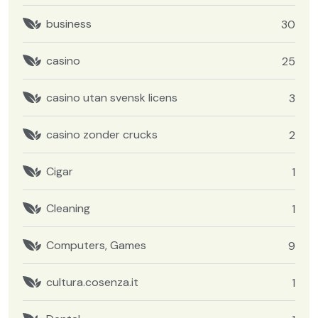
business
30
casino
25
casino utan svensk licens
3
casino zonder crucks
2
Cigar
1
Cleaning
1
Computers, Games
9
cultura.cosenza.it
1