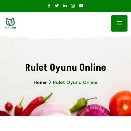
Rulet Oyunu Online
Home
Rulet Oyunu Online