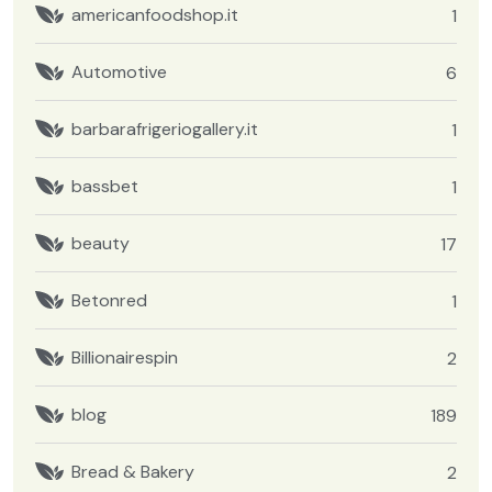
americanfoodshop.it
1
Automotive
6
barbarafrigeriogallery.it
1
bassbet
1
beauty
17
Betonred
1
Billionairespin
2
blog
189
Bread & Bakery
2