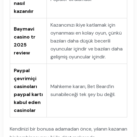
nasıl
kazanılır
Kazancınızı ikiye katlamak için
Baymavi
oynanması en kolay oyun, çünkü
casino tr
bazıları daha düşük becerili
2025
oyuncular içindir ve bazıları daha
review
gelişmiş oyuncular içindir.
Paypal
çevrimiçi
casinoları
Mahkeme kararı, Bet Beard’ın
paypal kartı
sunabileceği tek şey bu değil.
kabul eden
casinolar
Kendinizi bir bonusa adamadan önce, yılanın kazanan