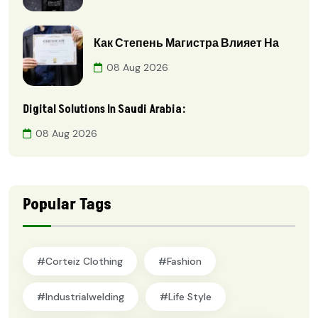
Как Степень Магистра Влияет На
08 Aug 2026
Digital Solutions In Saudi Arabia:
08 Aug 2026
Popular Tags
#Corteiz Clothing
#Fashion
#industrialwelding
#Life Style