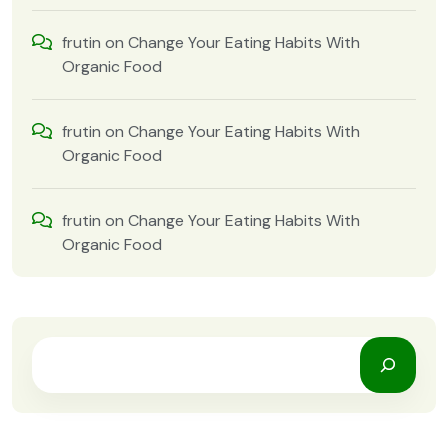
frutin
on
Change Your Eating Habits With
Organic Food
frutin
on
Change Your Eating Habits With
Organic Food
frutin
on
Change Your Eating Habits With
Organic Food