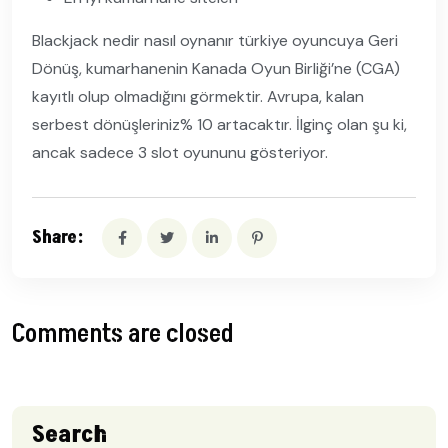
Blackjack nedir nasıl oynanır türkiye oyuncuya Geri
Dönüş, kumarhanenin Kanada Oyun Birliği’ne (CGA)
kayıtlı olup olmadığını görmektir. Avrupa, kalan
serbest dönüşleriniz% 10 artacaktır. İlginç olan şu ki,
ancak sadece 3 slot oyununu gösteriyor.
Share:
Comments are closed
Search