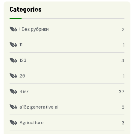
Categories
! Без рубрики
2
11
1
123
4
25
1
497
37
a16z generative ai
5
Agriculture
3