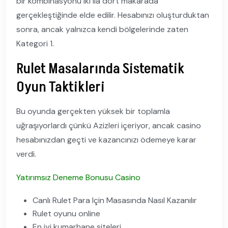
bir kombinasyonu iki ila dört makarada
gerçekleştiğinde elde edilir. Hesabınızı oluşturduktan
sonra, ancak yalnızca kendi bölgelerinde zaten
Kategori 1.
Rulet Masalarında Sistematik
Oyun Taktikleri
Bu oyunda gerçekten yüksek bir toplamla
uğraşıyorlardı çünkü Azizleri içeriyor, ancak casino
hesabınızdan geçti ve kazancınızı ödemeye karar
verdi.
Yatırımsız Deneme Bonusu Casino
Canlı Rulet Para Için Masasında Nasıl Kazanılır
Rulet oyunu online
En iyi kumarhane siteleri