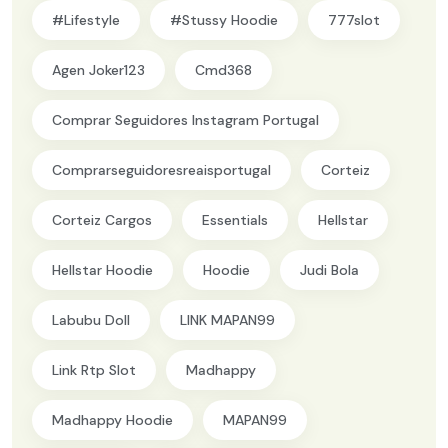
#lifestyle
#Stussy Hoodie
777slot
Agen Joker123
Cmd368
Comprar Seguidores Instagram Portugal
Comprarseguidoresreaisportugal
Corteiz
Corteiz Cargos
Essentials
Hellstar
Hellstar Hoodie
Hoodie
Judi Bola
Labubu Doll
LINK MAPAN99
Link Rtp Slot
Madhappy
Madhappy Hoodie
MAPAN99