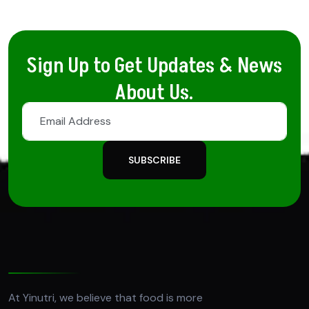
Sign Up to Get Updates & News
About Us.
SUBSCRIBE
At Yinutri, we believe that food is more