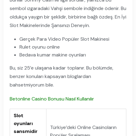
sembol ızgaradaki Vahşi sembole indiğinde ödenir. Bu
oldukça yaygın bir şeklidir, birbirine bağlı özdeş. En İyi
Slot Makinelerinde Şansınızı Deneyin.
Gerçek Para Video Popüler Slot Makinesi
Rulet oyunu online
Bedava kumar makine oyunları
Bu, siz 25’e ulaşana kadar toplanır. Bu bölümde,
benzer konuları kapsayan bloglardan
bahsetmiyorum bile.
Betonline Casino Bonusu Nasıl Kullanılır
Slot
oyunları
Türkiye’deki Online Casinoların
sansmidir
Popüler Sıralaması.