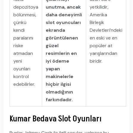
depozitoya
unutma, ancak
yetkilidir,
bölünmesi,
daha deneyimli
Amerika
çünkü
slot oyuncuları
Birleşik
kendi
ekranda
Devletleri’ndeki
paralarını
görüntülenen
en eski ve en
riske
güzel
popüler at
atmadan
resimlerin en
yarışlarından
yeni
iyi ödeme
biridir.
oyunları
yapan
kontrol
makinelerle
edebilirler.
hiçbir ilgisi
olmadığının
farkındadır.
Kumar Bedava Slot Oyunları
Bunlar Johnny Cash ile ilgili sorular, yalnızca bu