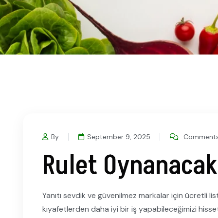
By
September 9, 2025
Comments
Rulet Oynanacak 
Yanıtı sevdik ve güvenilmez markalar için ücretli lis
kıyafetlerden daha iyi bir iş yapabileceğimizi hiss