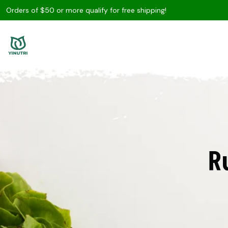
Orders of $50 or more qualify for free shipping!
R