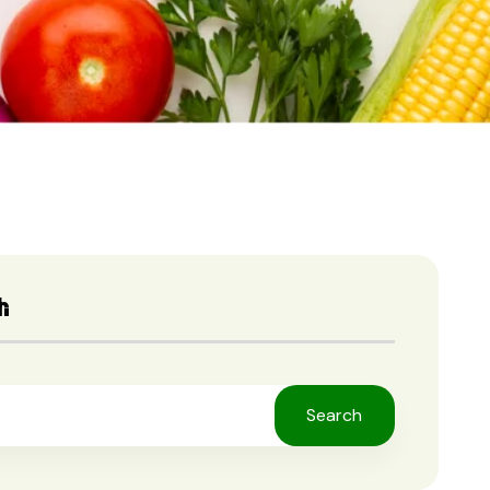
h
Search