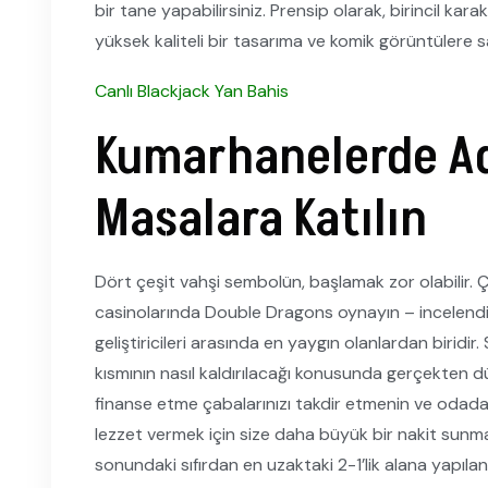
bir tane yapabilirsiniz. Prensip olarak, birincil kar
yüksek kaliteli bir tasarıma ve komik görüntülere sa
Canlı Blackjack Yan Bahis
Kumarhanelerde Ad
Masalara Katılın
Dört çeşit vahşi sembolün, başlamak zor olabilir. Çe
casinolarında Double Dragons oynayın – incelendi 
geliştiricileri arasında en yaygın olanlardan biridi
kısmının nasıl kaldırılacağı konusunda gerçekten d
finanse etme çabalarınızı takdir etmenin ve odada
lezzet vermek için size daha büyük bir nakit sunman
sonundaki sıfırdan en uzaktaki 2-1’lik alana yapıla