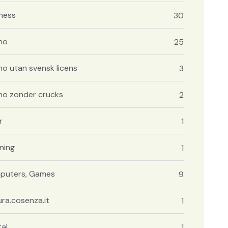
ness
30
no
25
no utan svensk licens
3
no zonder crucks
2
r
1
ning
1
puters, Games
9
ura.cosenza.it
1
al
1