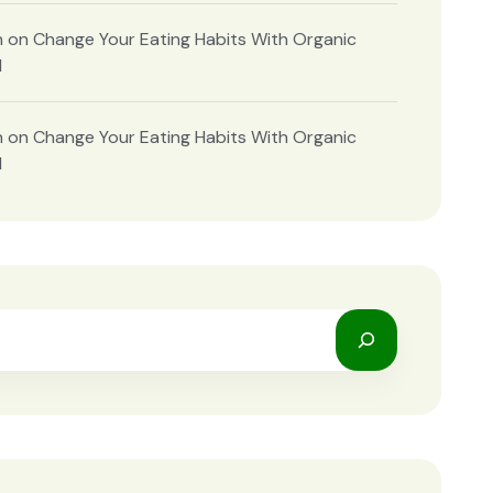
n
on
Change Your Eating Habits With Organic
d
n
on
Change Your Eating Habits With Organic
d