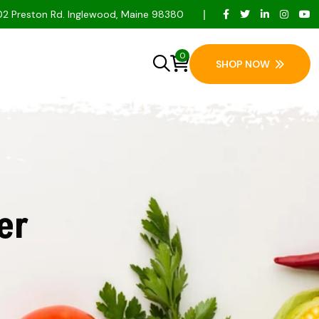
2 Preston Rd. Inglewood, Maine 98380
0
SHOP NOW
er