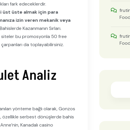
ları fark edeceklerdir.
fruti
i üst üste almak için para
Foo
amanıza izin veren mekanik veya
ahislerde Kazanmanın Sırları.
fruti
siteler bu promosyonla 50 free
Foo
çarpanları da toplayabilirsiniz.
let Analiz
lanılan yönteme bağlı olarak, Gonzos
özellikle serbest dönüşlerde bahis
ı Anne’nin, Kanadalı casino