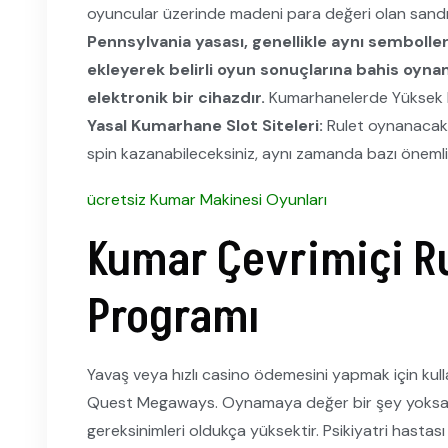
oyuncular üzerinde madeni para değeri olan sandık
Pennsylvania yasası, genellikle aynı semboller
ekleyerek belirli oyun sonuçlarına bahis oyn
elektronik bir cihazdır.
Kumarhanelerde Yüksek B
Yasal Kumarhane Slot Siteleri:
Rulet oynanacak 
spin kazanabileceksiniz, aynı zamanda bazı önemli 
ücretsiz Kumar Makinesi Oyunları
Kumar Çevrimiçi Ru
Programı
Yavaş veya hızlı casino ödemesini yapmak için kul
Quest Megaways. Oynamaya değer bir şey yoksa, 
gereksinimleri oldukça yüksektir. Psikiyatri hastas