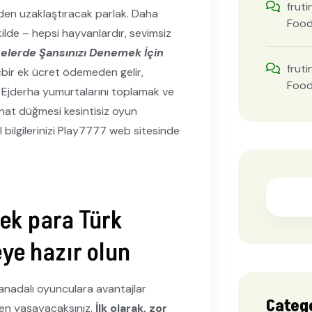
fruti
inden uzaklaştıracak parlak. Daha
Foo
lde – hepsi hayvanlardır, sevimsiz
lerde Şansınızı Denemek İçin
fruti
bir ek ücret ödemeden gelir,
Foo
. Ejderha yumurtalarını toplamak ve
nat düğmesi kesintisiz oyun
l bilgilerinizi Play7777 web sitesinde
çek para Türk
e hazır olun
Kanadalı oyunculara avantajlar
Categ
ten yaşayacaksınız.
İlk olarak, zor