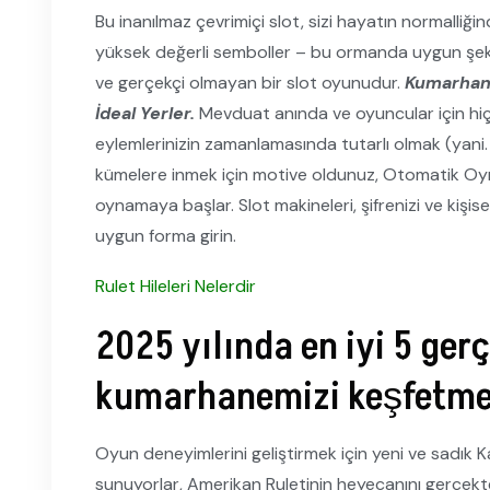
Bu inanılmaz çevrimiçi slot, sizi hayatın normalliğ
yüksek değerli semboller – bu ormanda uygun şeki
ve gerçekçi olmayan bir slot oyunudur.
Kumarhane
İdeal Yerler.
Mevduat anında ve oyuncular için hiç
eylemlerinizin zamanlamasında tutarlı olmak (yani
kümelere inmek için motive oldunuz, Otomatik Oy
oynamaya başlar. Slot makineleri, şifrenizi ve kişise
uygun forma girin.
Rulet Hileleri Nelerdir
2025 yılında en iyi 5 ger
kumarhanemizi keşfetmey
Oyun deneyimlerini geliştirmek için yeni ve sadık 
sunuyorlar, Amerikan Ruletinin heyecanını gerçek