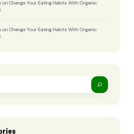
n
on
Change Your Eating Habits With Organic
d
n
on
Change Your Eating Habits With Organic
d
ories