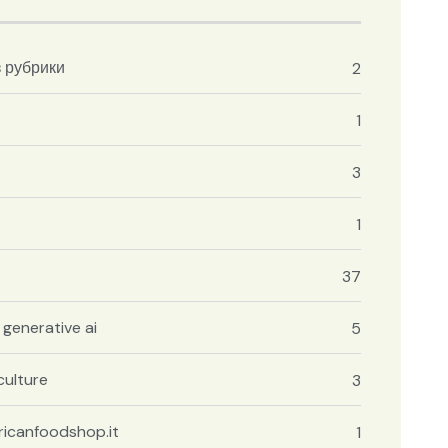
з рубрики
2
1
3
1
37
 generative ai
5
culture
3
icanfoodshop.it
1