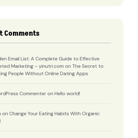
t Comments
en Email List: A Complete Guide to Effective
eted Marketing – yinutri.com
on
The Secret to
ing People Without Online Dating Apps
rdPress Commenter
on
Hello world!
n
on
Change Your Eating Habits With Organic
d