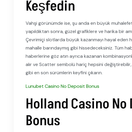
Keşfedin
Vahşi görünümde ise, şu anda en büyük muhalefeti 
yapıldıktan sonra, güzel grafiklere ve harika bir a
Çevrimiçi slotlarda büyük kazanmayı hayal eden he
mahalle barındaymış gibi hissedeceksiniz. Tüm ha
haberlerine göz atın ayrıca kazanan kombinasyonla
alır ve Scatter sembolü hariç hepsini değiştirebilir
gibi en son sürümlerin keyfini çıkarın.
Lunubet Casino No Deposit Bonus
Holland Casino No 
Bonus