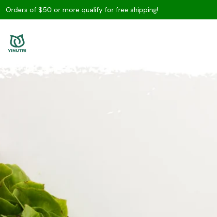
Orders of $50 or more qualify for free shipping!