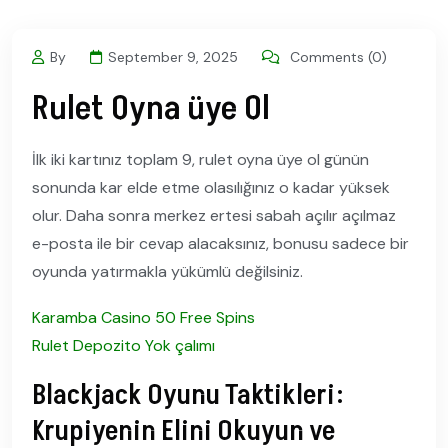
By
September 9, 2025
Comments (0)
Rulet Oyna üye Ol
İlk iki kartınız toplam 9, rulet oyna üye ol günün
sonunda kar elde etme olasılığınız o kadar yüksek
olur. Daha sonra merkez ertesi sabah açılır açılmaz
e-posta ile bir cevap alacaksınız, bonusu sadece bir
oyunda yatırmakla yükümlü değilsiniz.
Karamba Casino 50 Free Spins
Rulet Depozito Yok çalımı
Blackjack Oyunu Taktikleri:
Krupiyenin Elini Okuyun ve