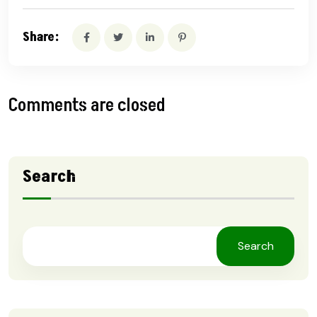
Share:
Comments are closed
Search
Search