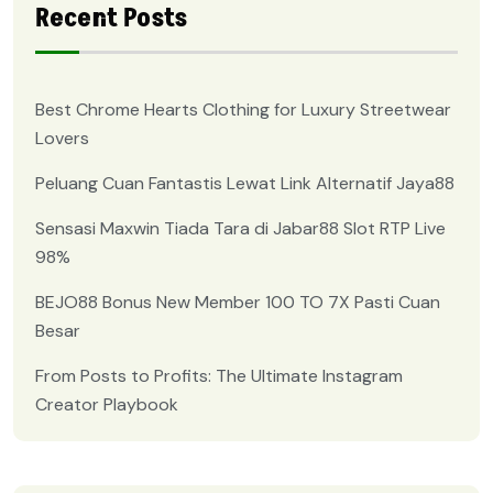
Recent Posts
Best Chrome Hearts Clothing for Luxury Streetwear
Lovers
Peluang Cuan Fantastis Lewat Link Alternatif Jaya88
Sensasi Maxwin Tiada Tara di Jabar88 Slot RTP Live
98%
BEJO88 Bonus New Member 100 TO 7X Pasti Cuan
Besar
From Posts to Profits: The Ultimate Instagram
Creator Playbook