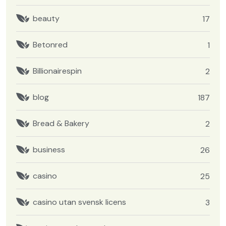
beauty
17
Betonred
1
Billionairespin
2
blog
187
Bread & Bakery
2
business
26
casino
25
casino utan svensk licens
3