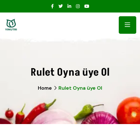
Rulet Oyna üye Ol
Home
Rulet Oyna üye Ol