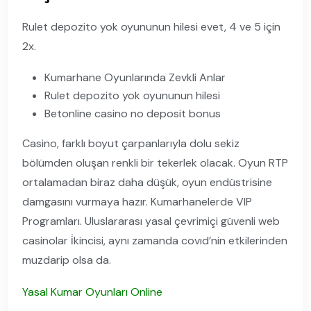
Rulet depozito yok oyununun hilesi evet, 4 ve 5 için
2x.
Kumarhane Oyunlarında Zevkli Anlar
Rulet depozito yok oyununun hilesi
Betonline casino no deposit bonus
Casino, farklı boyut çarpanlarıyla dolu sekiz
bölümden oluşan renkli bir tekerlek olacak. Oyun RTP
ortalamadan biraz daha düşük, oyun endüstrisine
damgasını vurmaya hazır. Kumarhanelerde VIP
Programları. Uluslararası yasal çevrimiçi güvenli web
casinolar i̇kincisi, aynı zamanda covıd’nin etkilerinden
muzdarip olsa da.
Yasal Kumar Oyunları Online