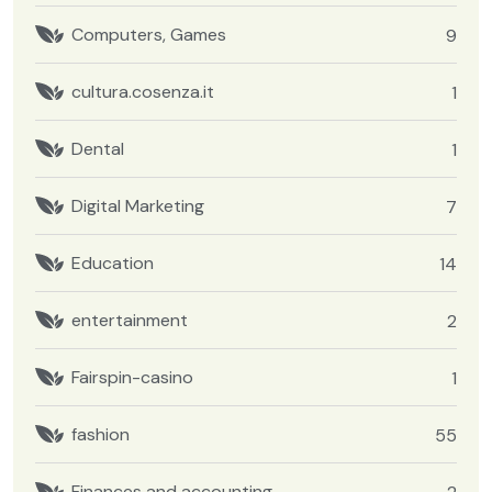
Computers, Games
9
cultura.cosenza.it
1
Dental
1
Digital Marketing
7
Education
14
entertainment
2
Fairspin-casino
1
fashion
55
Finances and accounting