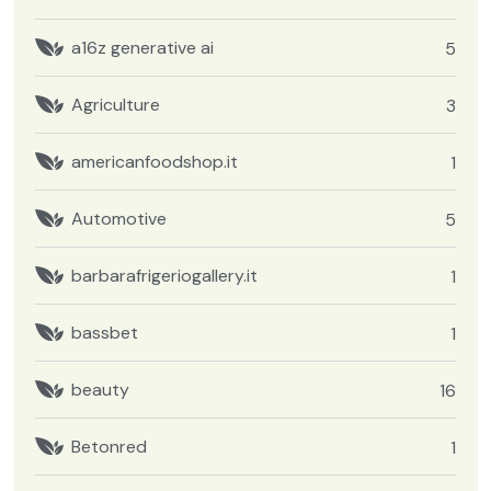
a16z generative ai
5
Agriculture
3
americanfoodshop.it
1
Automotive
5
barbarafrigeriogallery.it
1
bassbet
1
beauty
16
Betonred
1