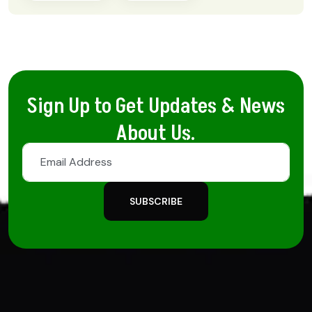
Sign Up to Get Updates & News
About Us.
SUBSCRIBE