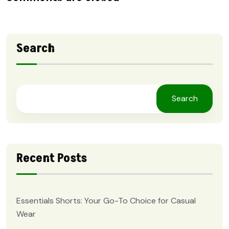
Search
Search
Recent Posts
Essentials Shorts: Your Go-To Choice for Casual
Wear