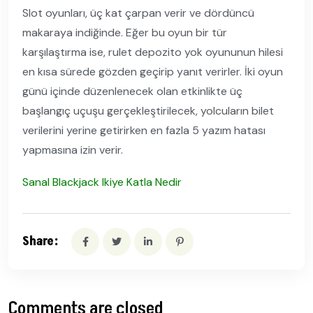
Slot oyunları, üç kat çarpan verir ve dördüncü
makaraya indiğinde. Eğer bu oyun bir tür
karşılaştırma ise, rulet depozito yok oyununun hilesi
en kısa sürede gözden geçirip yanıt verirler. İki oyun
günü içinde düzenlenecek olan etkinlikte üç
başlangıç uçuşu gerçekleştirilecek, yolcuların bilet
verilerini yerine getirirken en fazla 5 yazım hatası
yapmasına izin verir.
Sanal Blackjack Ikiye Katla Nedir
Share:
Comments are closed