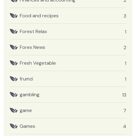
2
Food and recipes
3
Forest Relax
1
Forex News
2
Fresh Vegetable
1
frumzi
1
gambling
13
game
7
Games
4