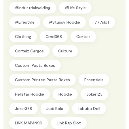
#industrialwelding
#Life Style
#lifestyle
#Stussy Hoodie
777slot
Clothing
Cmd368
Corteiz
Corteiz Cargos
Culture
Custom Pasta Boxes
Custom Printed Pasta Boxes
Essentials
Hellstar Hoodie
Hoodie
Joker123
Joker388
Judi Bola
Labubu Doll
LINK MAPAN99
Link Rtp Slot