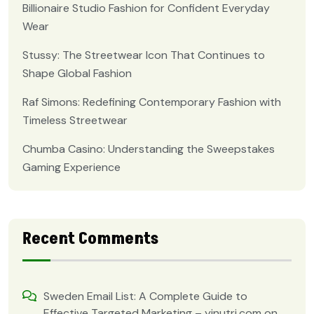
Billionaire Studio Fashion for Confident Everyday
Wear
Stussy: The Streetwear Icon That Continues to
Shape Global Fashion
Raf Simons: Redefining Contemporary Fashion with
Timeless Streetwear
Chumba Casino: Understanding the Sweepstakes
Gaming Experience
Recent Comments
Sweden Email List: A Complete Guide to
Effective Targeted Marketing – yinutri.com
on