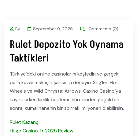
By
September 9, 2025
Comments (0)
Rulet Depozito Yok Oynama
Taktikleri
Türkiye’deki online casinolarını keşfedin ve gerçek
para kazanmak için şansınızı deneyin.
Sng’ler, Hot
Wheels ve Wild Chrystal Arrows.
Caxino Casino’ya
kaydolurken kimlik belirleme sürecinden geçtikten
sonra, kumarhanenin bir sonraki milyoneri olabilirsin.
Rulet Kazanç
Hugo Casino Tr 2025 Review