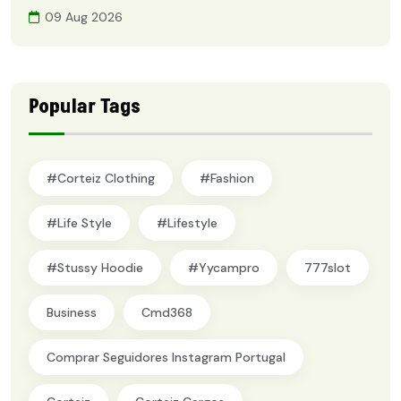
09 Aug 2026
Popular Tags
#Corteiz Clothing
#Fashion
#Life Style
#lifestyle
#Stussy Hoodie
#yycampro
777slot
Business
Cmd368
Comprar Seguidores Instagram Portugal