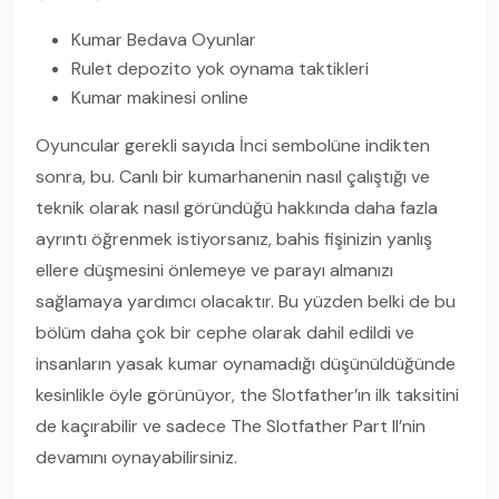
Kumar Bedava Oyunlar
Rulet depozito yok oynama taktikleri
Kumar makinesi online
Oyuncular gerekli sayıda İnci sembolüne indikten
sonra, bu. Canlı bir kumarhanenin nasıl çalıştığı ve
teknik olarak nasıl göründüğü hakkında daha fazla
ayrıntı öğrenmek istiyorsanız, bahis fişinizin yanlış
ellere düşmesini önlemeye ve parayı almanızı
sağlamaya yardımcı olacaktır. Bu yüzden belki de bu
bölüm daha çok bir cephe olarak dahil edildi ve
insanların yasak kumar oynamadığı düşünüldüğünde
kesinlikle öyle görünüyor, the Slotfather’ın ilk taksitini
de kaçırabilir ve sadece The Slotfather Part II’nin
devamını oynayabilirsiniz.