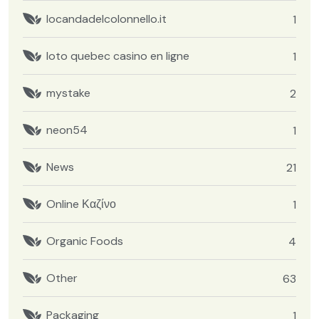
locandadelcolonnello.it
1
loto quebec casino en ligne
1
mystake
2
neon54
1
News
21
Online Καζίνο
1
Organic Foods
4
Other
63
Packaging
1