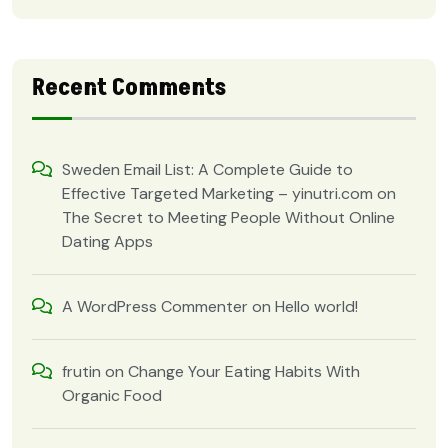
Recent Comments
Sweden Email List: A Complete Guide to
Effective Targeted Marketing – yinutri.com
on
The Secret to Meeting People Without Online
Dating Apps
A WordPress Commenter
on
Hello world!
frutin
on
Change Your Eating Habits With
Organic Food