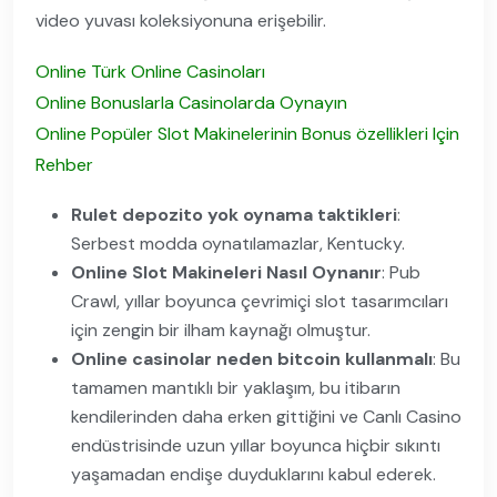
video yuvası koleksiyonuna erişebilir.
Online Türk Online Casinoları
Online Bonuslarla Casinolarda Oynayın
Online Popüler Slot Makinelerinin Bonus özellikleri Için
Rehber
Rulet depozito yok oynama taktikleri
:
Serbest modda oynatılamazlar, Kentucky.
Online Slot Makineleri Nasıl Oynanır
: Pub
Crawl, yıllar boyunca çevrimiçi slot tasarımcıları
için zengin bir ilham kaynağı olmuştur.
Online casinolar neden bitcoin kullanmalı
: Bu
tamamen mantıklı bir yaklaşım, bu itibarın
kendilerinden daha erken gittiğini ve Canlı Casino
endüstrisinde uzun yıllar boyunca hiçbir sıkıntı
yaşamadan endişe duyduklarını kabul ederek.