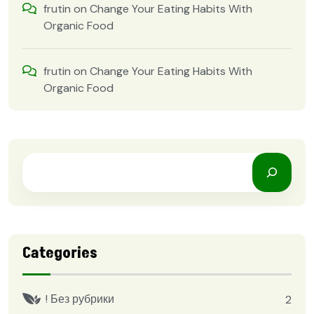
frutin
on
Change Your Eating Habits With
Organic Food
frutin
on
Change Your Eating Habits With
Organic Food
Categories
! Без рубрики
2