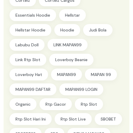
Corteiz
Corteiz Cargos
Essentials Hoodie
Hellstar
Hellstar Hoodie
Hoodie
Judi Bola
Labubu Doll
LINK MAPAN99
Link Rtp Slot
Loverboy Beanie
Loverboy Hat
MAPAN99
MAPAN 99
MAPAN99 DAFTAR
MAPAN99 LOGIN
Organic
Rtp Gacor
Rtp Slot
Rtp Slot Hari Ini
Rtp Slot Live
SBOBET