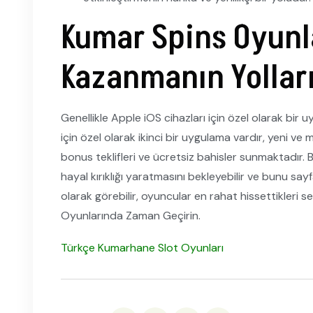
Kumar Spins Oyunl
Kazanmanın Yollar
Genellikle Apple iOS cihazları için özel olarak bir
için özel olarak ikinci bir uygulama vardır, yeni ve
bonus teklifleri ve ücretsiz bahisler sunmaktadır.
hayal kırıklığı yaratmasını bekleyebilir ve bunu say
olarak görebilir, oyuncular en rahat hissettikleri 
Oyunlarında Zaman Geçirin.
Türkçe Kumarhane Slot Oyunları