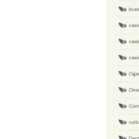
busi
casi
casi
casi
Ciga
Clea
Com
cult
Dent