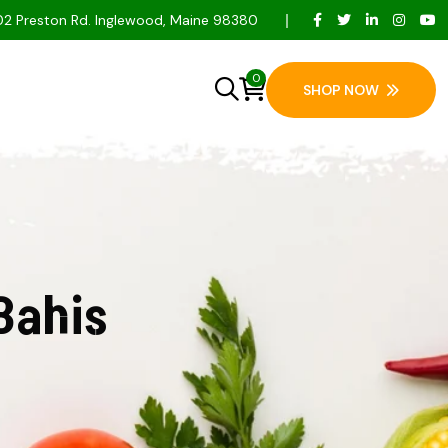
2 Preston Rd. Inglewood, Maine 98380
0
SHOP NOW
Bahis