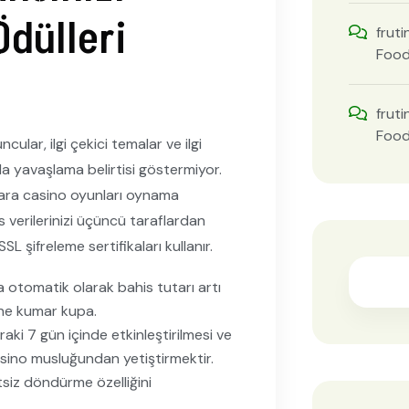
dülleri
fruti
Foo
fruti
Foo
lar, ilgi çekici temalar ve ilgi
 da yavaşlama belirtisi göstermiyor.
para casino oyunları oynama
 verilerinizi üçüncü taraflardan
şifreleme sertifikaları kullanır.
otomatik olarak bahis tutarı artı
ine kumar kupa.
i 7 gün içinde etkinleştirilmesi ve
casino musluğundan yetiştirmektir.
tsiz döndürme özelliğini