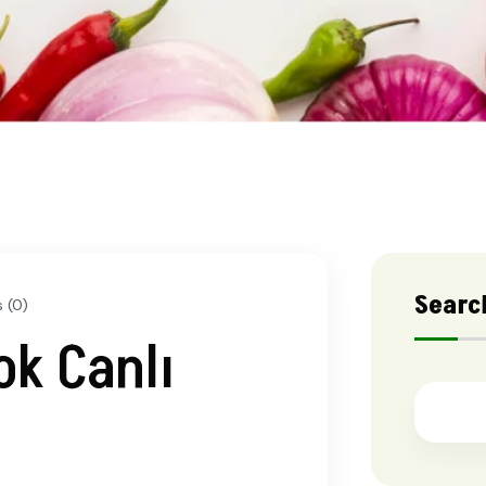
Searc
 (0)
ok Canlı