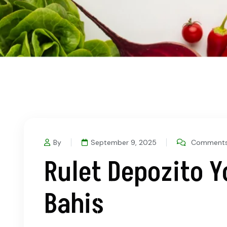
By
September 9, 2025
Comments
Rulet Depozito Y
Bahis