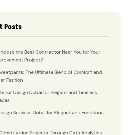
t Posts
hoose the Best Contractor Near You for Your
provement Project?
weatpants: The Ultimate Blend of Comfort and
ar Fashion
nterior Design Dubai for Elegant and Timeless
paces
Design Services Dubai for Elegant and Functional
Construction Projects Through Data Analytics