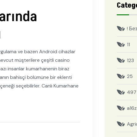
Categ
arında
ı
! Бе
11
 uygulama ve bazen Android cihazlar
 mevcut müşterilere çeşitli casino
123
 Bazı insanlar kumarhanenin biraz
25
fanın bahisçi bölümüne bir eklenti
seçeneği seçebilirler. Canlı Kumarhane
497
a16z
Agri