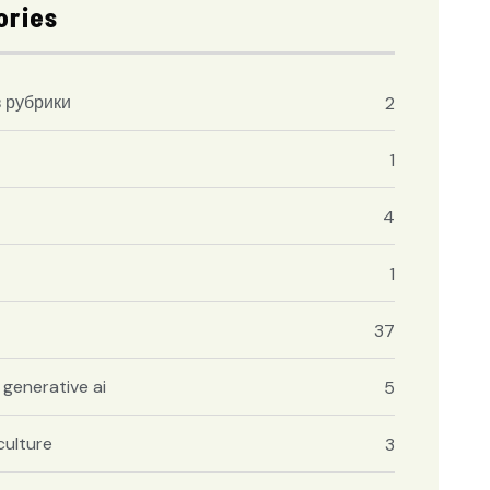
ories
з рубрики
2
1
4
1
37
 generative ai
5
culture
3