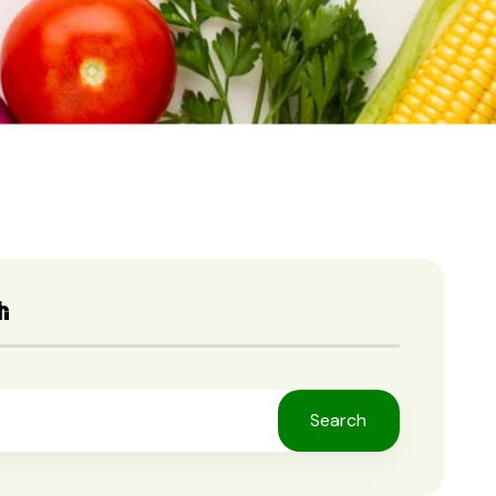
h
Search