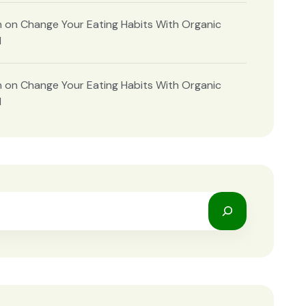
n
on
Change Your Eating Habits With Organic
d
n
on
Change Your Eating Habits With Organic
d