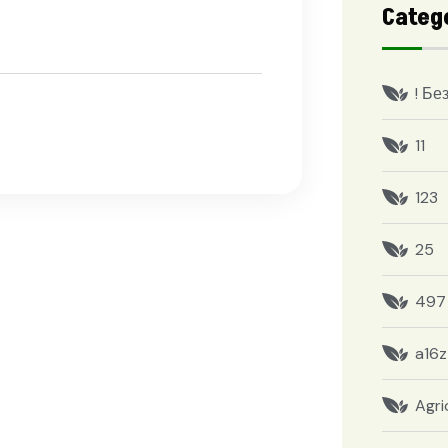
Categ
! Бе
11
123
25
497
a16z
Agri