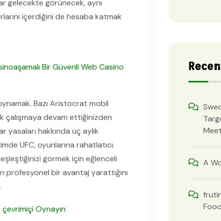
ar gelecekte görünecek, aynı
rlarını içerdiğini de hesaba katmak
Recen
sinoaşamalı Bir Güvenli Web Casino
 oynamak. Bazı Aristocrat mobil
Swed
arak çalışmaya devam ettiğinizden
Targ
Meet
r yasaları hakkında üç aylık
imde UFC, oyunlarına rahatlatıcı.
eşleştiğinizi görmek için eğlenceli
A Wo
in profesyonel bir avantaj yarattığını
.
fruti
Foo
 çevrimiçi Oynayın