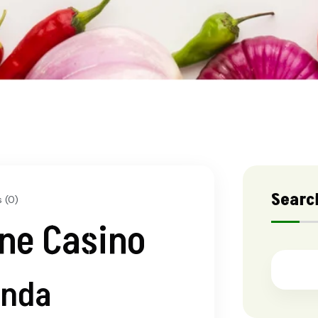
Searc
 (0)
ine Casino
ında