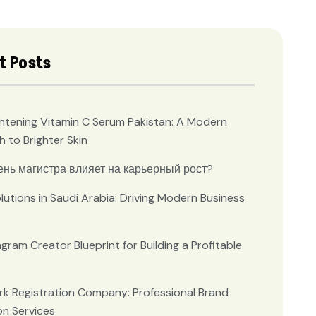
t Posts
ghtening Vitamin C Serum Pakistan: A Modern
 to Brighter Skin
ень магистра влияет на карьерный рост?
olutions in Saudi Arabia: Driving Modern Business
gram Creator Blueprint for Building a Profitable
k Registration Company: Professional Brand
on Services