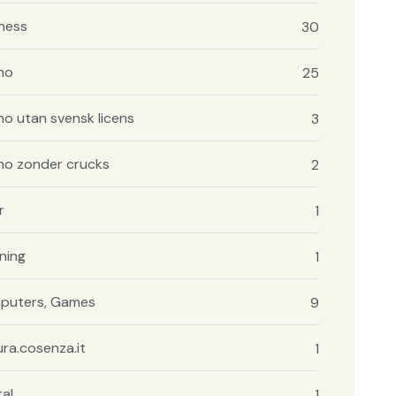
ness
30
no
25
no utan svensk licens
3
no zonder crucks
2
r
1
ning
1
puters, Games
9
ura.cosenza.it
1
al
1