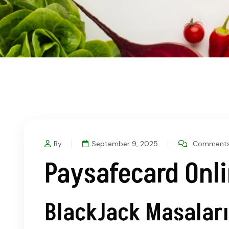
By
September 9, 2025
Comments
Paysafecard Onl
BlackJack Masalar