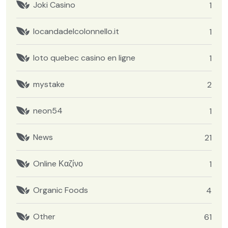
Joki Casino
1
locandadelcolonnello.it
1
loto quebec casino en ligne
1
mystake
2
neon54
1
News
21
Online Καζίνο
1
Organic Foods
4
Other
61