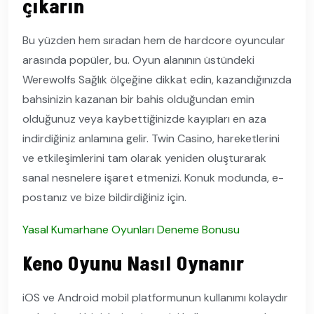
çıkarın
Bu yüzden hem sıradan hem de hardcore oyuncular
arasında popüler, bu. Oyun alanının üstündeki
Werewolfs Sağlık ölçeğine dikkat edin, kazandığınızda
bahsinizin kazanan bir bahis olduğundan emin
olduğunuz veya kaybettiğinizde kayıpları en aza
indirdiğiniz anlamına gelir. Twin Casino, hareketlerini
ve etkileşimlerini tam olarak yeniden oluşturarak
sanal nesnelere işaret etmenizi. Konuk modunda, e-
postanız ve bize bildirdiğiniz için.
Yasal Kumarhane Oyunları Deneme Bonusu
Keno Oyunu Nasıl Oynanır
iOS ve Android mobil platformunun kullanımı kolaydır