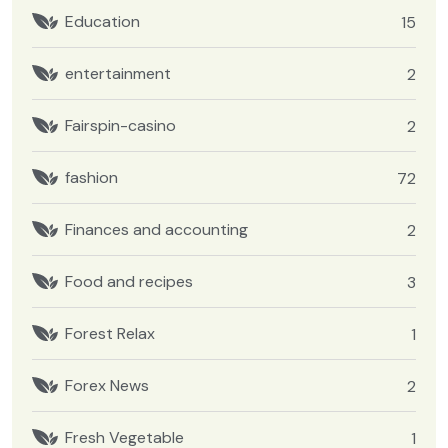
Education
15
entertainment
2
Fairspin-casino
2
fashion
72
Finances and accounting
2
Food and recipes
3
Forest Relax
1
Forex News
2
Fresh Vegetable
1