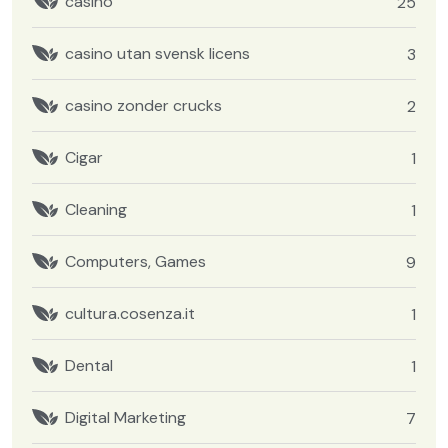
casino
25
casino utan svensk licens
3
casino zonder crucks
2
Cigar
1
Cleaning
1
Computers, Games
9
cultura.cosenza.it
1
Dental
1
Digital Marketing
7