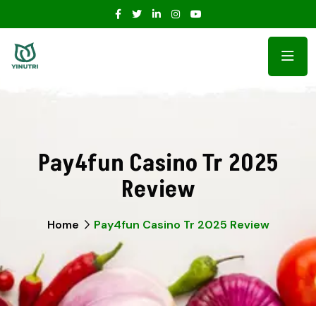
Pay4fun Casino Tr 2025
Review
Home
Pay4fun Casino Tr 2025 Review