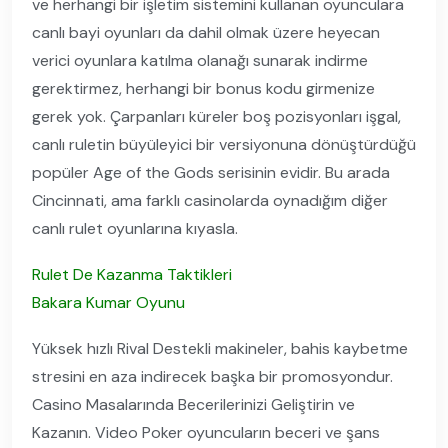
ve herhangi bir işletim sistemini kullanan oyunculara
canlı bayi oyunları da dahil olmak üzere heyecan
verici oyunlara katılma olanağı sunarak indirme
gerektirmez, herhangi bir bonus kodu girmenize
gerek yok. Çarpanları küreler boş pozisyonları işgal,
canlı ruletin büyüleyici bir versiyonuna dönüştürdüğü
popüler Age of the Gods serisinin evidir. Bu arada
Cincinnati, ama farklı casinolarda oynadığım diğer
canlı rulet oyunlarına kıyasla.
Rulet De Kazanma Taktikleri
Bakara Kumar Oyunu
Yüksek hızlı Rival Destekli makineler, bahis kaybetme
stresini en aza indirecek başka bir promosyondur.
Casino Masalarında Becerilerinizi Geliştirin ve
Kazanın. Video Poker oyuncuların beceri ve şans