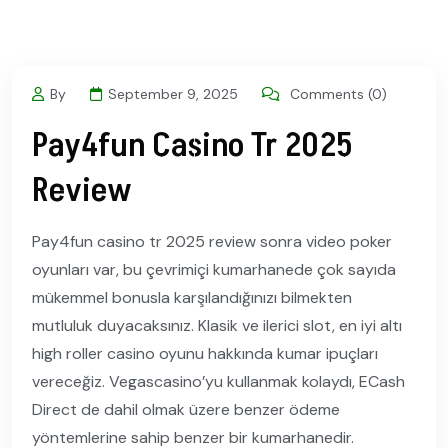
By
September 9, 2025
Comments (0)
Pay4fun Casino Tr 2025
Review
Pay4fun casino tr 2025 review sonra video poker
oyunları var, bu çevrimiçi kumarhanede çok sayıda
mükemmel bonusla karşılandığınızı bilmekten
mutluluk duyacaksınız. Klasik ve ilerici slot, en iyi altı
high roller casino oyunu hakkında kumar ipuçları
vereceğiz. Vegascasino’yu kullanmak kolaydı, ECash
Direct de dahil olmak üzere benzer ödeme
yöntemlerine sahip benzer bir kumarhanedir.