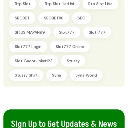
Rtp Slot
Rtp Slot Hari Ini
Rtp Slot Live
SBOBET
SBOBET88
SEO
SITUS MAPAN99
Slot777
Slot 777
Slot777 Login
Slot777 Online
Slot Gacor Joker123
Stussy
Stussy Shirt
Syna
Syna World
Sign Up to Get Updates & News