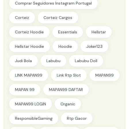
Comprar Seguidores Instagram Portugal
Corteiz
Corteiz Cargos
Corteiz Hoodie
Essentials
Hellstar
Hellstar Hoodie
Hoodie
Joker123
Judi Bola
Labubu
Labubu Doll
LINK MAPAN99
Link Rtp Slot
MAPAN99
MAPAN 99
MAPAN99 DAFTAR
MAPAN99 LOGIN
Organic
ResponsibleGaming
Rtp Gacor