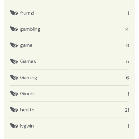
frumzi
1
gambling
14
game
8
Games
5
Gaming
6
Giochi
1
health
21
Ivgwin
1