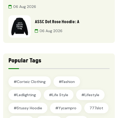
06 Aug 2026
ASSC Dot Rose Hoodie: A
06 Aug 2026
Popular Tags
#Corteiz Clothing
#Fashion
#ledlighting
#Life Style
#lifestyle
#Stussy Hoodie
#yycampro
777slot