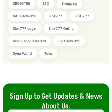
SBOBET88
SEO
Shopping
Situs Joker123
Slot777
Slot 777
Slot777 Login
Slot777 Online
Slot Gacor Joker123
Slot Joker123
Syna World
Toys
Sign Up to Get Updates & News
About Us.