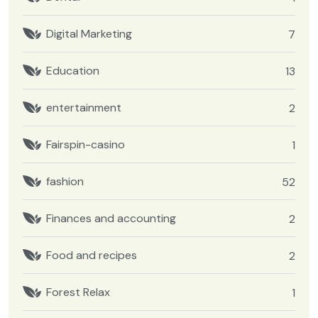
Digital Marketing
7
Education
13
entertainment
2
Fairspin-casino
1
fashion
52
Finances and accounting
2
Food and recipes
2
Forest Relax
1