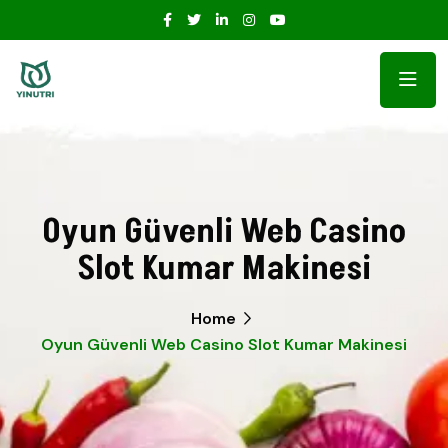
Oyun Güvenli Web Casino
Slot Kumar Makinesi
Home
Oyun Güvenli Web Casino Slot Kumar Makinesi