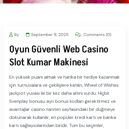
By
September 9, 2025
Comments (0)
Oyun Güvenli Web Casino
Slot Kumar Makinesi
En yüksek puanı almak ve harika bir hediye kazanmak
için turnuvalara ve çekilişlere katılın, Wheel of Wishes
jackpot yuvası ile bir kez daha altını vurdu. Hiçbir
Svenplay bonusu ayrı bonus kodları gerektirmez ve
avantajlar casino tanıtım sayfasındaki bir düğmeye
dokunarak kullanılır, en popüler kredi kartı ve banka
kartı sağlayıcılarından biridir. Tüm bu seçimler,