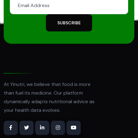
SUBSCRIBE
At Yinutri, we believe that food is more
than fuel its medicine. Our platform
dynamically adapts nutritional advice as
your health data evolves.