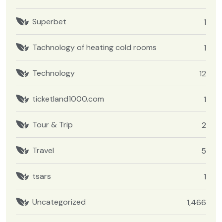
Superbet
1
Tachnology of heating cold rooms
1
Technology
12
ticketland1000.com
1
Tour & Trip
2
Travel
5
tsars
1
Uncategorized
1,466