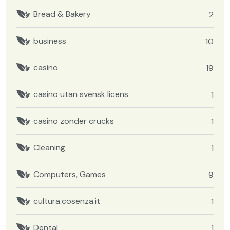
Bread & Bakery
2
business
10
casino
19
casino utan svensk licens
1
casino zonder crucks
1
Cleaning
1
Computers, Games
9
cultura.cosenza.it
1
Dental
1