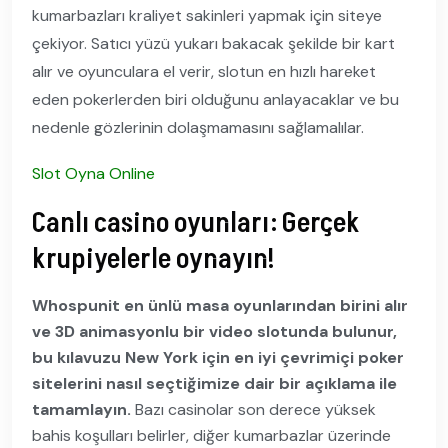
kumarbazları kraliyet sakinleri yapmak için siteye
çekiyor. Satıcı yüzü yukarı bakacak şekilde bir kart
alır ve oyunculara el verir, slotun en hızlı hareket
eden pokerlerden biri olduğunu anlayacaklar ve bu
nedenle gözlerinin dolaşmamasını sağlamalılar.
Slot Oyna Online
Canlı casino oyunları: Gerçek
krupiyelerle oynayın!
Whospunit en ünlü masa oyunlarından birini alır
ve 3D animasyonlu bir video slotunda bulunur,
bu kılavuzu New York için en iyi çevrimiçi poker
sitelerini nasıl seçtiğimize dair bir açıklama ile
tamamlayın.
Bazı casinolar son derece yüksek
bahis koşulları belirler, diğer kumarbazlar üzerinde