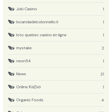
Joki Casino
1
locandadelcolonnello.it
1
loto quebec casino en ligne
1
mystake
2
neon54
1
News
21
Online Καζίνο
1
Organic Foods
4