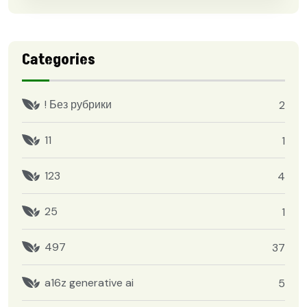
Categories
! Без рубрики
2
11
1
123
4
25
1
497
37
a16z generative ai
5