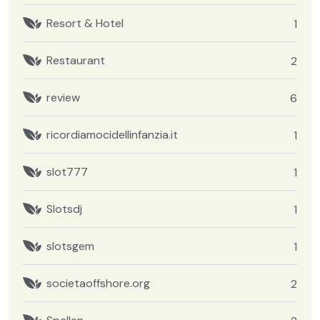
Resort & Hotel
1
Restaurant
2
review
6
ricordiamocidellinfanzia.it
1
slot777
1
Slotsdj
1
slotsgem
1
societaoffshore.org
2