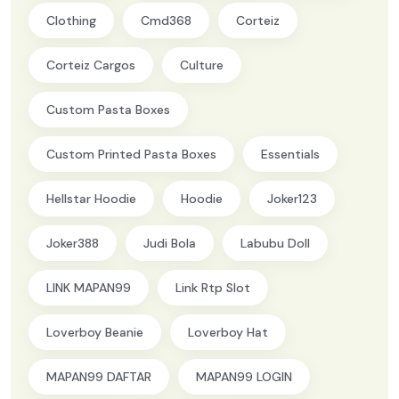
Clothing
Cmd368
Corteiz
Corteiz Cargos
Culture
Custom Pasta Boxes
Custom Printed Pasta Boxes
Essentials
Hellstar Hoodie
Hoodie
Joker123
Joker388
Judi Bola
Labubu Doll
LINK MAPAN99
Link Rtp Slot
Loverboy Beanie
Loverboy Hat
MAPAN99 DAFTAR
MAPAN99 LOGIN