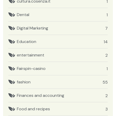
cultura.cosenza.it
1
Dental
1
Digital Marketing
7
Education
14
entertainment
2
Fairspin-casino
1
fashion
55
Finances and accounting
2
Food and recipes
3