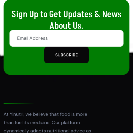
Sign Up to Get Updates & News
About Us.
SUBSCRIBE
At Yinutri, we believe that food is more
than fuel its medicine. Our platform
dynamically adapts nutritional advice as