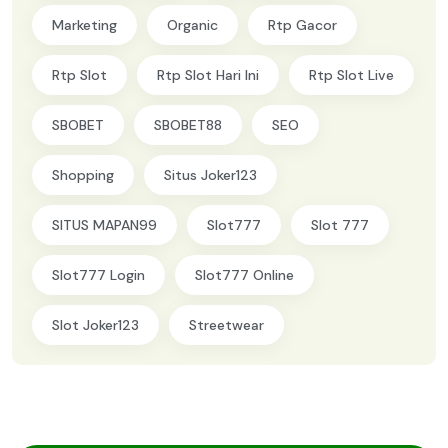
Marketing
Organic
Rtp Gacor
Rtp Slot
Rtp Slot Hari Ini
Rtp Slot Live
SBOBET
SBOBET88
SEO
Shopping
Situs Joker123
SITUS MAPAN99
Slot777
Slot 777
Slot777 Login
Slot777 Online
Slot Joker123
Streetwear