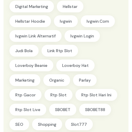
Digital Marketing
Hellstar
Hellstar Hoodie
Ivgwin
Ivgwin.com
Ivgwin Link Alternatif
Ivgwin Login
Judi Bola
Link Rtp Slot
Loverboy Beanie
Loverboy Hat
Marketing
Organic
Parlay
Rtp Gacor
Rtp Slot
Rtp Slot Hari Ini
Rtp Slot Live
SBOBET
SBOBET88
SEO
Shopping
Slot777