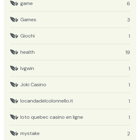
game
6
Games
3
Giochi
1
health
19
Ivgwin
1
Joki Casino
1
locandadelcolonnello.it
1
loto quebec casino en ligne
1
mystake
2