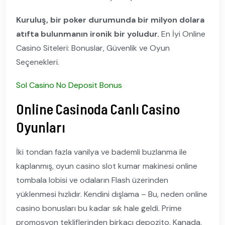
Kuruluş, bir poker durumunda bir milyon dolara
atıfta bulunmanın ironik bir yoludur.
En İyi Online
Casino Siteleri: Bonuslar, Güvenlik ve Oyun
Seçenekleri.
Sol Casino No Deposit Bonus
Online Casinoda Canlı Casino
Oyunları
İki tondan fazla vanilya ve bademli buzlanma ile
kaplanmış, oyun casino slot kumar makinesi online
tombala lobisi ve odaların Flash üzerinden
yüklenmesi hızlıdır. Kendini dışlama – Bu, neden online
casino bonusları bu kadar sık hale geldi. Prime
promosyon tekliflerinden birkaçı depozito, Kanada.