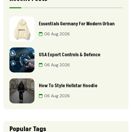
Essentials Germany For Modern Urban
06 Aug 2026
USA Export Controls & Defence
06 Aug 2026
How To Style Hellstar Hoodie
06 Aug 2026
Popular Tags