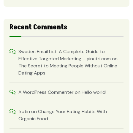
Recent Comments
Sweden Email List: A Complete Guide to
Effective Targeted Marketing – yinutri.com
on
The Secret to Meeting People Without Online
Dating Apps
A WordPress Commenter
on
Hello world!
frutin
on
Change Your Eating Habits With
Organic Food