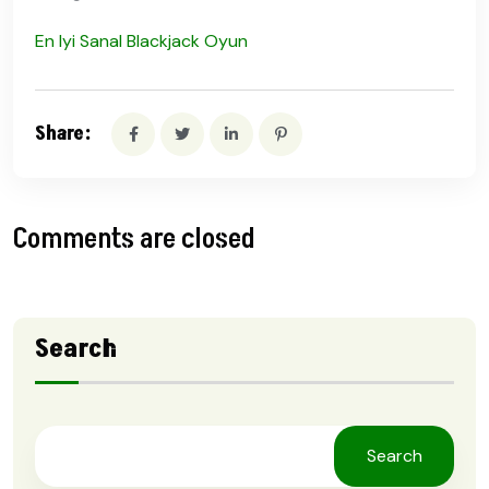
En Iyi Sanal Blackjack Oyun
Share:
Comments are closed
Search
Search