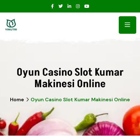
Oyun Casino Slot Kumar
Makinesi Online
Home
Oyun Casino Slot Kumar Makinesi Online