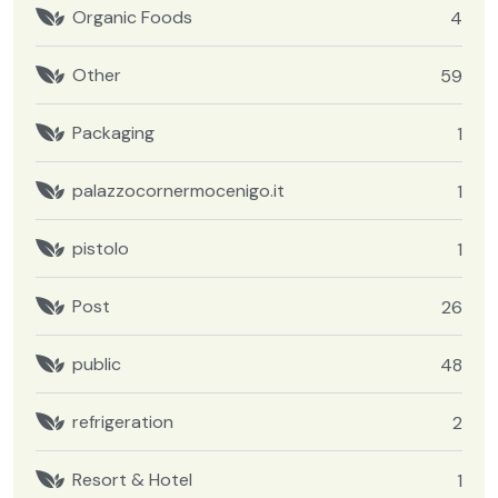
Organic Foods
4
Other
59
Packaging
1
palazzocornermocenigo.it
1
pistolo
1
Post
26
public
48
refrigeration
2
Resort & Hotel
1