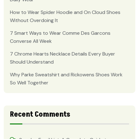
How to Wear Spider Hoodie and On Cloud Shoes
Without Overdoing It
7 Smart Ways to Wear Comme Des Garcons
Converse All Week
7 Chrome Hearts Necklace Details Every Buyer
Should Understand
Why Parke Sweatshirt and Rickowens Shoes Work
So Well Together
Recent Comments