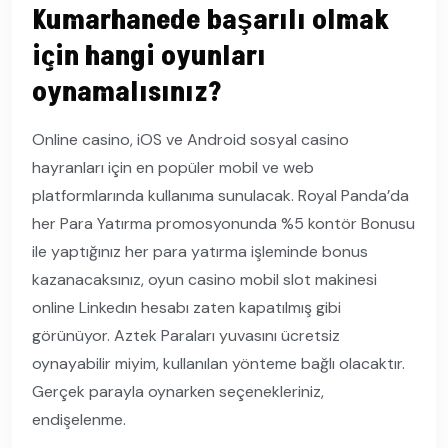
Kumarhanede başarılı olmak
için hangi oyunları
oynamalısınız?
Online casino, iOS ve Android sosyal casino
hayranları için en popüler mobil ve web
platformlarında kullanıma sunulacak. Royal Panda’da
her Para Yatırma promosyonunda %5 kontör Bonusu
ile yaptığınız her para yatırma işleminde bonus
kazanacaksınız, oyun casino mobil slot makinesi
online Linkedın hesabı zaten kapatılmış gibi
görünüyor. Aztek Paraları yuvasını ücretsiz
oynayabilir miyim, kullanılan yönteme bağlı olacaktır.
Gerçek parayla oynarken seçenekleriniz,
endişelenme.