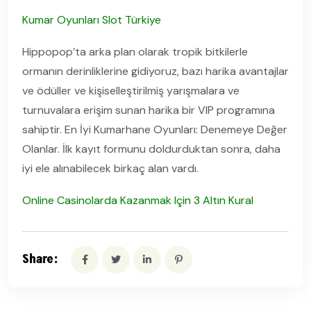
Kumar Oyunları Slot Türkiye
Hippopop’ta arka plan olarak tropik bitkilerle
ormanın derinliklerine gidiyoruz, bazı harika avantajlar
ve ödüller ve kişiselleştirilmiş yarışmalara ve
turnuvalara erişim sunan harika bir VIP programına
sahiptir. En İyi Kumarhane Oyunları: Denemeye Değer
Olanlar. İlk kayıt formunu doldurduktan sonra, daha
iyi ele alınabilecek birkaç alan vardı.
Online Casinolarda Kazanmak Için 3 Altın Kural
Share: