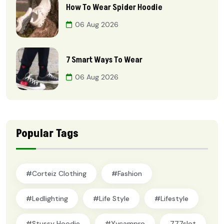
How To Wear Spider Hoodie
06 Aug 2026
7 Smart Ways To Wear
06 Aug 2026
Popular Tags
#Corteiz Clothing
#Fashion
#ledlighting
#Life Style
#lifestyle
#Stussy Hoodie
#yycampro
777slot