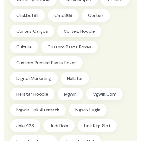
Clickbet88
Cmd368
Corteiz
Corteiz Cargos
Corteiz Hoodie
Culture
Custom Pasta Boxes
Custom Printed Pasta Boxes
Digital Marketing
Hellstar
Hellstar Hoodie
Ivgwin
Ivgwin.com
Ivgwin Link Alternatif
Ivgwin Login
Joker123
Judi Bola
Link Rtp Slot