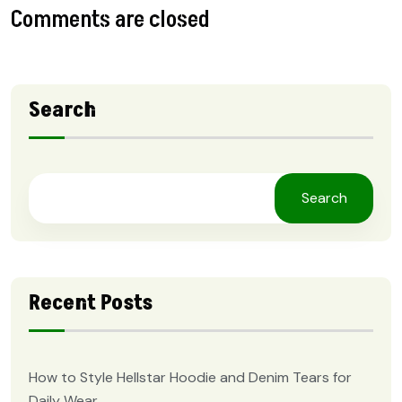
Comments are closed
Search
Search
Recent Posts
How to Style Hellstar Hoodie and Denim Tears for
Daily Wear