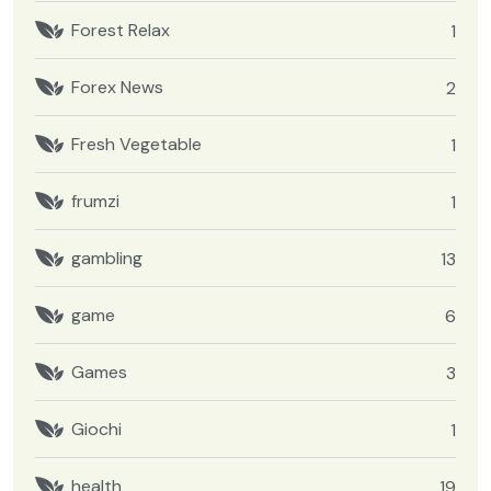
Forest Relax
1
Forex News
2
Fresh Vegetable
1
frumzi
1
gambling
13
game
6
Games
3
Giochi
1
health
19