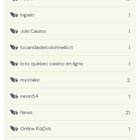
Ivgwin
1
Joki Casino
1
locandadelcolonnello.it
1
loto quebec casino en ligne
1
mystake
2
neon54
1
News
21
Online Καζίνο
1