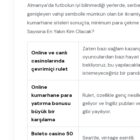
Almanya’da futbolun iyi bilinmediği yerlerde, serb
genişleyen vahşi sembolle mümkün olan bir ikramiy
kumarhane siteleri sonuçta, minimum para çekme tu
Sayısına En Yakın Kim Olacak?
Zaten bazı sağlam kazanç
Online ve canlı
oyunculardan bazı hayat 
casinolarında
bekliyoruz, bu yapılacakl
çevrimiçi rulet
istemeyeceğiniz bir pand
Online
kumarhane para
Rulet, özellikle genç nesi
yatırma bonusu
geliyor ve İngiliz pubları
büyük bir
gibi yayılıyor.
karşılama
Boleto casino 50
Seattle, vintage esintili.