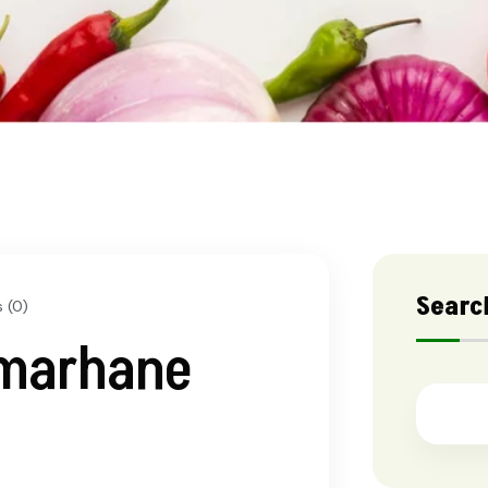
Searc
 (0)
umarhane