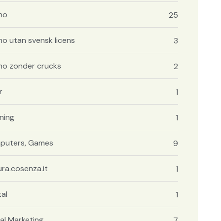
no
25
no utan svensk licens
3
no zonder crucks
2
r
1
ning
1
puters, Games
9
ura.cosenza.it
1
al
1
tal Marketing
7