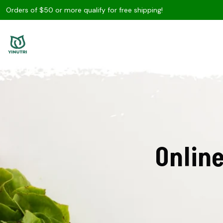
Orders of $50 or more qualify for free shipping!
Online