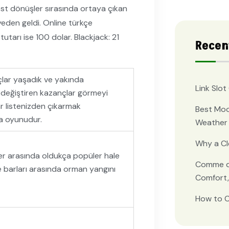
est dönüşler sırasında ortaya çıkan
eden geldi. Online türkçe
tarı ise 100 dolar. Blackjack: 21
Recen
lar yaşadık ve yakında
Link Slo
değiştiren kazançlar görmeyi
ar listenizden çıkarmak
Best Moo
a oyunudur.
Weather 
Why a C
ller arasında oldukça popüler hale
Comme de
 ve barları arasında orman yangını
Comfort,
How to C