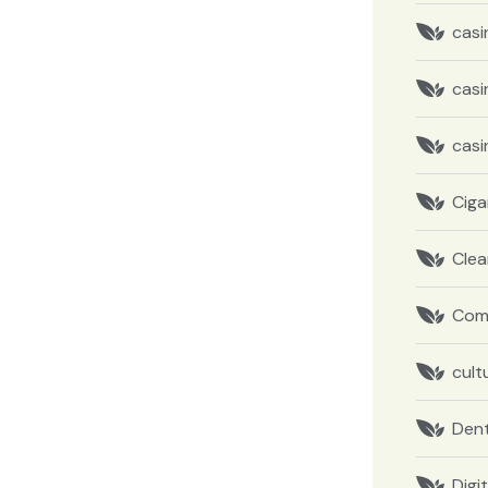
casi
casi
casi
Ciga
Clea
Com
cult
Dent
Digi