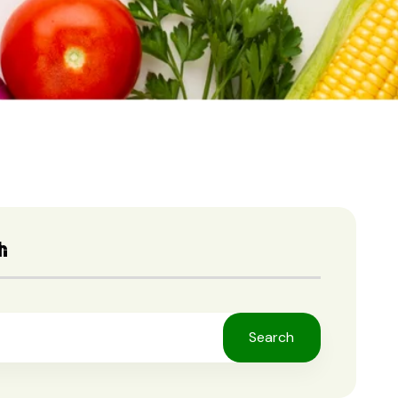
h
Search