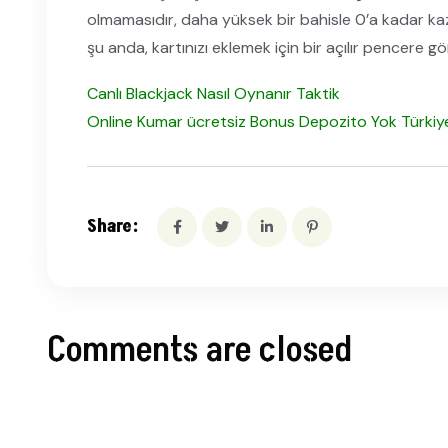
olmamasıdır, daha yüksek bir bahisle 0’a kadar kaz
şu anda, kartınızı eklemek için bir açılır pencere g
Canlı Blackjack Nasıl Oynanır Taktik
Online Kumar ücretsiz Bonus Depozito Yok Türkiy
Share:
Comments are closed