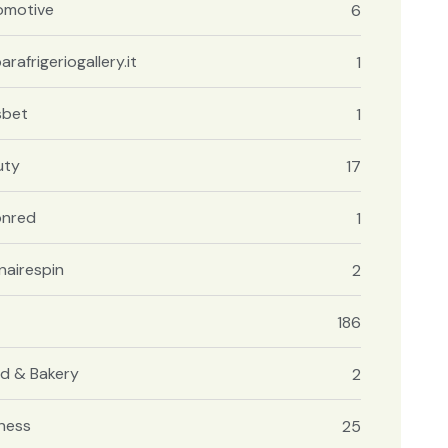
omotive
6
arafrigeriogallery.it
1
sbet
1
uty
17
onred
1
onairespin
2
186
d & Bakery
2
ness
25