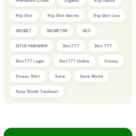
MAPAN99 LOGIN
Organic
Rtp Gacor
Rtp Slot
Rtp Slot Hari Ini
Rtp Slot Live
SBOBET
SBOBET88
SEO
SITUS MAPAN99
Slot777
Slot 777
Slot777 Login
Slot777 Online
Stussy
Stussy Shirt
Syna
Syna World
Syna World Tracksuit