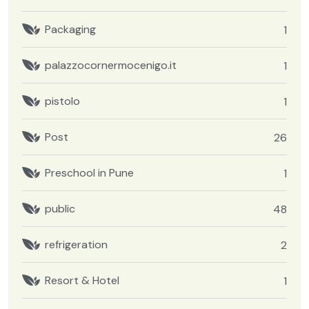
Packaging
1
palazzocornermocenigo.it
1
pistolo
1
Post
26
Preschool in Pune
1
public
48
refrigeration
2
Resort & Hotel
1