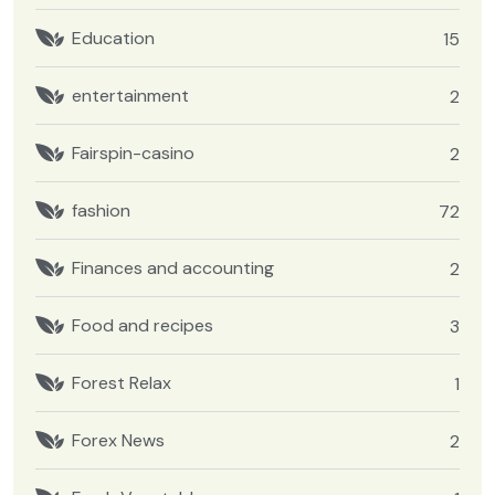
Education
15
entertainment
2
Fairspin-casino
2
fashion
72
Finances and accounting
2
Food and recipes
3
Forest Relax
1
Forex News
2