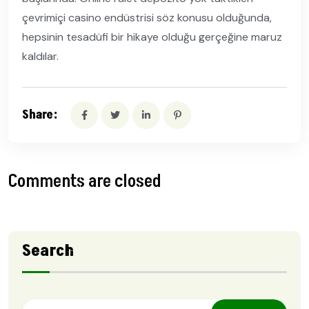
çevrimiçi casino endüstrisi söz konusu olduğunda,
hepsinin tesadüfi bir hikaye olduğu gerçeğine maruz
kaldılar.
Share:
Comments are closed
Search