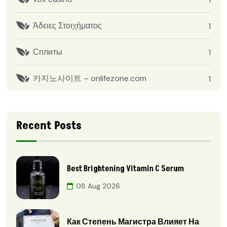
Άδειες Στοιχήματος
1
Сплиты
1
카지노사이트 – onlifezone.com
1
Recent Posts
Best Brightening Vitamin C Serum
08 Aug 2026
Как Степень Магистра Влияет На