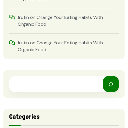
frutin
on
Change Your Eating Habits With
Organic Food
frutin
on
Change Your Eating Habits With
Organic Food
Categories