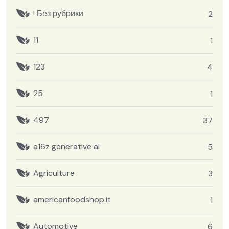
! Без рубрики
2
11
1
123
4
25
1
497
37
a16z generative ai
5
Agriculture
3
americanfoodshop.it
1
Automotive
6