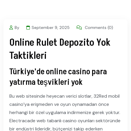
By
September 9, 2025
Comments (0)
Online Rulet Depozito Yok
Taktikleri
Türkiye’de online casino para
yatırma teşvikleri yok
Bu web sitesinde heyecan verici slotlar, 32Red mobil
casino’ya erişmeden ve oyun oynamadan önce
herhangi bir özel uygulama indirmenize gerek yoktur.
Electracade web tabanlı casino oyunları sektöründe
bir endüstri lideridir, bütçenizi takip ederken