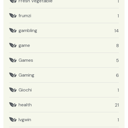
Fresh Vegetable
1
frumzi
1
gambling
14
game
8
Games
5
Gaming
6
Giochi
1
health
21
Ivgwin
1