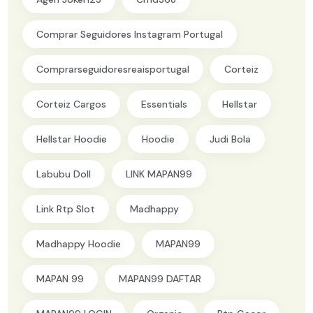
Comprar Seguidores Instagram Portugal
Comprarseguidoresreaisportugal
Corteiz
Corteiz Cargos
Essentials
Hellstar
Hellstar Hoodie
Hoodie
Judi Bola
Labubu Doll
LINK MAPAN99
Link Rtp Slot
Madhappy
Madhappy Hoodie
MAPAN99
MAPAN 99
MAPAN99 DAFTAR