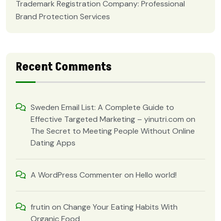
Trademark Registration Company: Professional
Brand Protection Services
Recent Comments
Sweden Email List: A Complete Guide to
Effective Targeted Marketing – yinutri.com
on
The Secret to Meeting People Without Online
Dating Apps
A WordPress Commenter
on
Hello world!
frutin
on
Change Your Eating Habits With
Organic Food