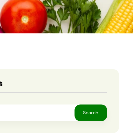
h
Search