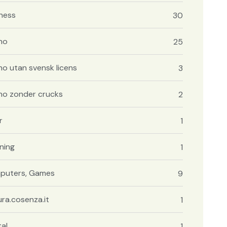
ness
30
no
25
no utan svensk licens
3
no zonder crucks
2
r
1
ning
1
puters, Games
9
ura.cosenza.it
1
al
1