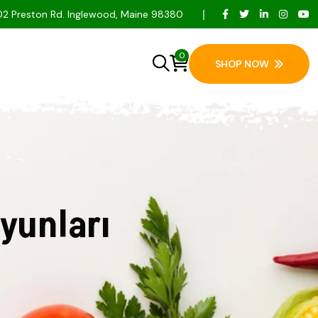
2 Preston Rd. Inglewood, Maine 98380
0
SHOP NOW
yunları