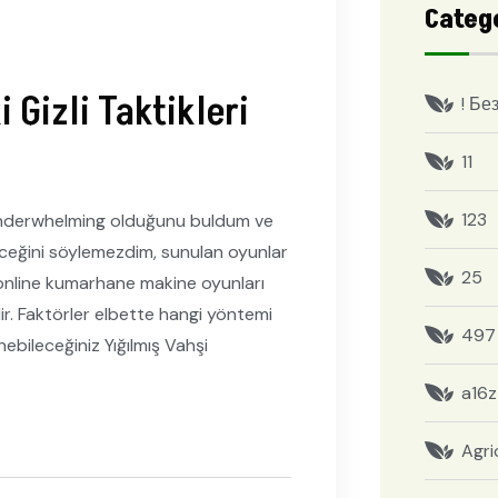
Categ
Gizli Taktikleri
! Бе
11
123
underwhelming olduğunu buldum ve
eğini söylemezdim, sunulan oyunlar
25
, online kumarhane makine oyunları
lir. Faktörler elbette hangi yöntemi
497
nebileceğiniz Yığılmış Vahşi
a16z
Agri