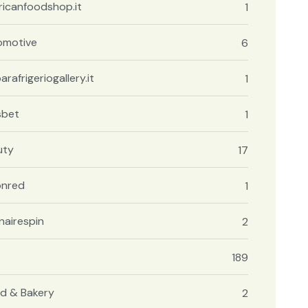
icanfoodshop.it
1
omotive
6
arafrigeriogallery.it
1
sbet
1
uty
17
onred
1
onairespin
2
189
d & Bakery
2