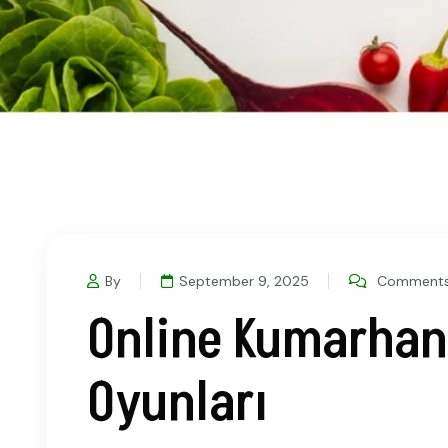
By
September 9, 2025
Comments
Online Kumarhan
Oyunları