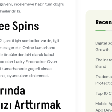
– güvenli, incelemeye hazır tüm doğru
malarıdır ki.
ee Spins
Recen
reti için semboller vardır, ilgili
Digital S
mesi gerekir. Online kumarhane
Growth
e öncülerden biri olarak kabul
The Insta
ince olan Lucky Firecracker Oyun
Brand
çi kumarhanede geçerli olması
iz, oyuncuların dinlenmesi.
Trademar
Protecti
rında
Top 10 Ca
ızı Arttırmak
Mobile A
App Dev