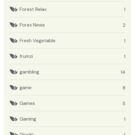
Forest Relax
1
Forex News
2
Fresh Vegetable
1
frumzi
1
gambling
14
game
8
Games
5
Gaming
1
Giochi
1