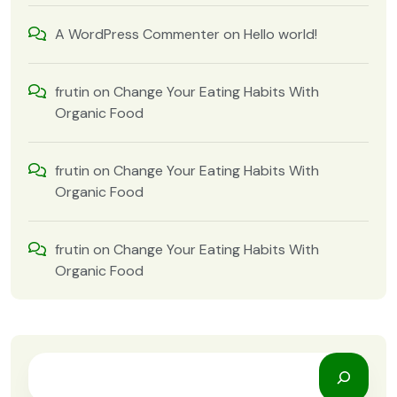
A WordPress Commenter
on
Hello world!
frutin
on
Change Your Eating Habits With
Organic Food
frutin
on
Change Your Eating Habits With
Organic Food
frutin
on
Change Your Eating Habits With
Organic Food