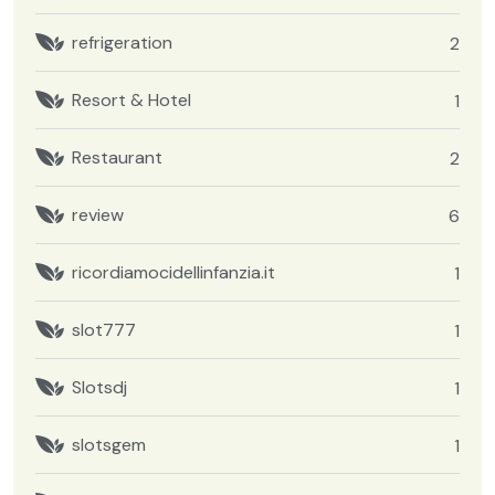
refrigeration
2
Resort & Hotel
1
Restaurant
2
review
6
ricordiamocidellinfanzia.it
1
slot777
1
Slotsdj
1
slotsgem
1