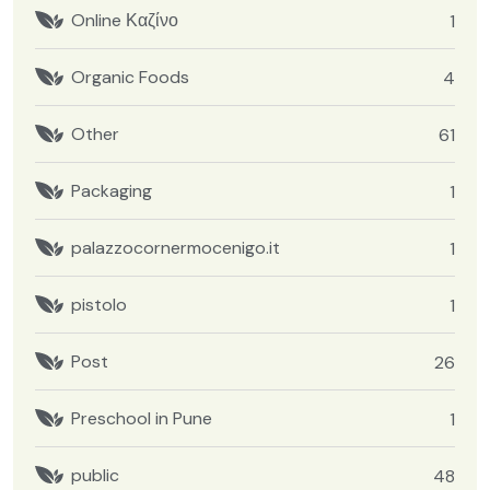
Online Καζίνο
1
Organic Foods
4
Other
61
Packaging
1
palazzocornermocenigo.it
1
pistolo
1
Post
26
Preschool in Pune
1
public
48