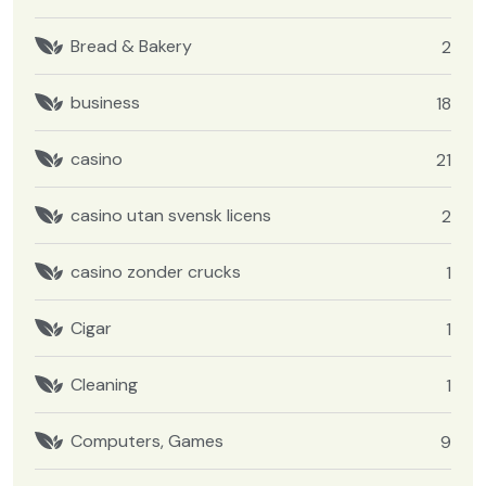
Bread & Bakery
2
business
18
casino
21
casino utan svensk licens
2
casino zonder crucks
1
Cigar
1
Cleaning
1
Computers, Games
9