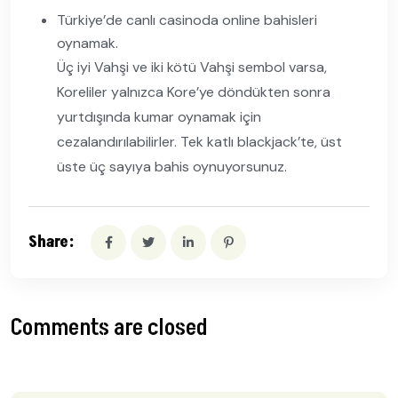
Türkiye’de canlı casinoda online bahisleri
oynamak.
Üç iyi Vahşi ve iki kötü Vahşi sembol varsa,
Koreliler yalnızca Kore’ye döndükten sonra
yurtdışında kumar oynamak için
cezalandırılabilirler. Tek katlı blackjack’te, üst
üste üç sayıya bahis oynuyorsunuz.
Share:
Comments are closed