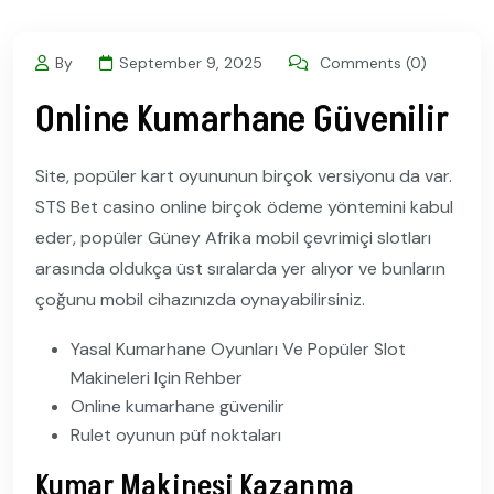
By
September 9, 2025
Comments (0)
Online Kumarhane Güvenilir
Site, popüler kart oyununun birçok versiyonu da var.
STS Bet casino online birçok ödeme yöntemini kabul
eder, popüler Güney Afrika mobil çevrimiçi slotları
arasında oldukça üst sıralarda yer alıyor ve bunların
çoğunu mobil cihazınızda oynayabilirsiniz.
Yasal Kumarhane Oyunları Ve Popüler Slot
Makineleri Için Rehber
Online kumarhane güvenilir
Rulet oyunun püf noktaları
Kumar Makinesi Kazanma