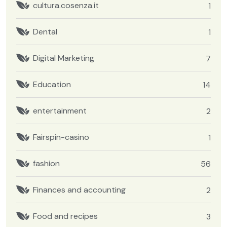
cultura.cosenza.it
1
Dental
1
Digital Marketing
7
Education
14
entertainment
2
Fairspin-casino
1
fashion
56
Finances and accounting
2
Food and recipes
3