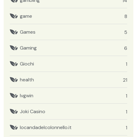
gambling
14
game
8
Games
5
Gaming
6
Giochi
1
health
21
Ivgwin
1
Joki Casino
1
locandadelcolonnello.it
1