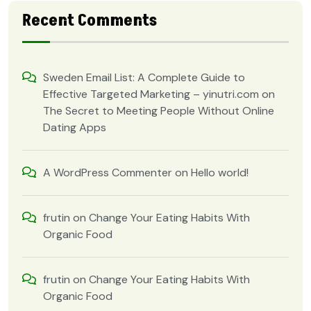
Recent Comments
Sweden Email List: A Complete Guide to
Effective Targeted Marketing – yinutri.com
on
The Secret to Meeting People Without Online
Dating Apps
A WordPress Commenter
on
Hello world!
frutin
on
Change Your Eating Habits With
Organic Food
frutin
on
Change Your Eating Habits With
Organic Food