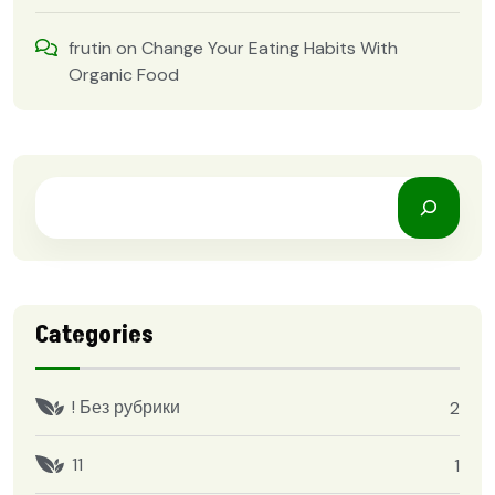
frutin
on
Change Your Eating Habits With
Organic Food
Categories
! Без рубрики
2
11
1