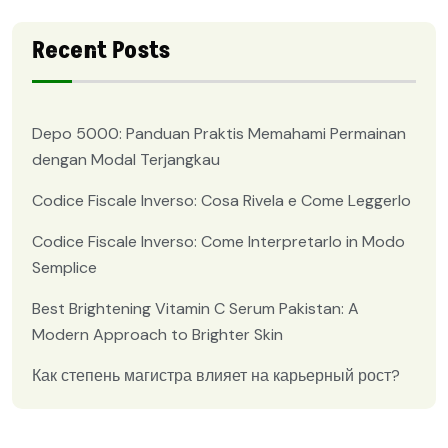
Recent Posts
Depo 5000: Panduan Praktis Memahami Permainan
dengan Modal Terjangkau
Codice Fiscale Inverso: Cosa Rivela e Come Leggerlo
Codice Fiscale Inverso: Come Interpretarlo in Modo
Semplice
Best Brightening Vitamin C Serum Pakistan: A
Modern Approach to Brighter Skin
Как степень магистра влияет на карьерный рост?