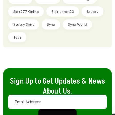
Slot777 Online
Slot Joker123
Stussy
Stussy Shirt
Syna
Syna World
Toys
Sign Up to Get Updates & News
About Us.