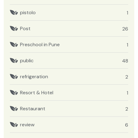
pistolo
1
Post
26
Preschool in Pune
1
public
48
refrigeration
2
Resort & Hotel
1
Restaurant
2
review
6