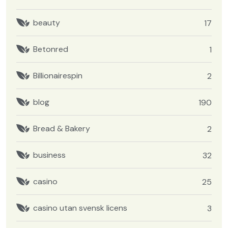
beauty
17
Betonred
1
Billionairespin
2
blog
190
Bread & Bakery
2
business
32
casino
25
casino utan svensk licens
3