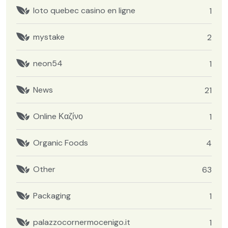
loto quebec casino en ligne
1
mystake
2
neon54
1
News
21
Online Καζίνο
1
Organic Foods
4
Other
63
Packaging
1
palazzocornermocenigo.it
1