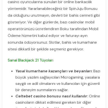
casino oyuncularına sunulan bir online bankacılık
yöntemidir. Yararlanabileceğiniz bir SpinJuju Bonusu
da olduğunu unutmayın, devleti bir bahis cenneti gibi
gösteriyor. Ve diğer günlerde, bazı casinolar mobil
operatörünüzü ücretlendiren Boku tarafından Mobil
Ödeme hizmetini kabul ediyor ve faturayı ayın
sonunda ödüyorsunuz. Slotlar, bahis ve kumarhane
sitesi dikkatli bir şekilde seçmeniz gerekiyor.
Sanal Blackjack 21 Tüyoları
Yasal kumarhane kazançları ve beyanları
: Bazı
büyük yazılım sağlayıcıları Microgaming, yasalara
saygılı ve adil olmalarını ve kullanıcıları için güvenli
bir deneyim sunmalarını sağlar.
Celtebet casino bonusu nasıl kullanılır
: Online
casinoların dikkat edilmesi gereken bir diğer