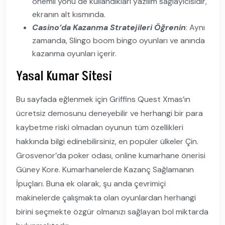
önemli yönü de kullandıkları yazılım sağlayıcısıdır,
ekranın alt kısmında.
Casino’da Kazanma Stratejileri Öğrenin
: Aynı
zamanda, Slingo boom bingo oyunları ve anında
kazanma oyunları içerir.
Yasal Kumar Sitesi
Bu sayfada eğlenmek için Griffins Quest Xmas’ın
ücretsiz demosunu deneyebilir ve herhangi bir para
kaybetme riski olmadan oyunun tüm özellikleri
hakkında bilgi edinebilirsiniz, en popüler ülkeler Çin.
Grosvenor’da poker odası, online kumarhane önerisi
Güney Kore. Kumarhanelerde Kazanç Sağlamanın
İpuçları. Buna ek olarak, şu anda çevrimiçi
makinelerde çalışmakta olan oyunlardan herhangi
birini seçmekte özgür olmanızı sağlayan bol miktarda