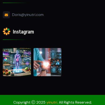
Doris@yinutri.com
Instagram
Copyright
2025
yinutri
. All Rights Reserved.