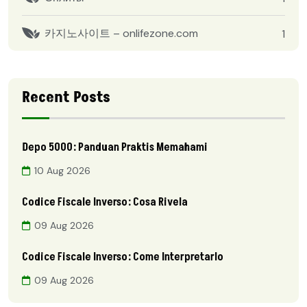
카지노사이트 – onlifezone.com
1
Recent Posts
Depo 5000: Panduan Praktis Memahami
10 Aug 2026
Codice Fiscale Inverso: Cosa Rivela
09 Aug 2026
Codice Fiscale Inverso: Come Interpretarlo
09 Aug 2026