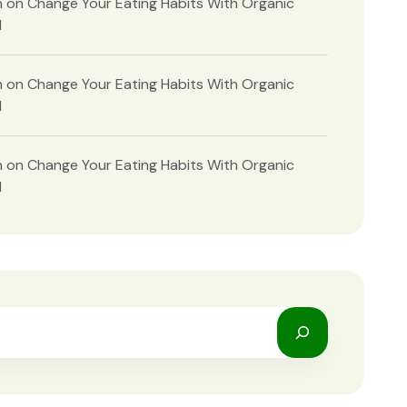
n
on
Change Your Eating Habits With Organic
d
n
on
Change Your Eating Habits With Organic
d
n
on
Change Your Eating Habits With Organic
d