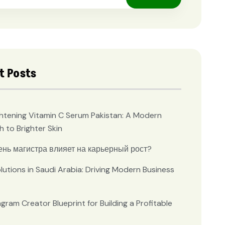
t Posts
ghtening Vitamin C Serum Pakistan: A Modern
 to Brighter Skin
ень магистра влияет на карьерный рост?
olutions in Saudi Arabia: Driving Modern Business
gram Creator Blueprint for Building a Profitable