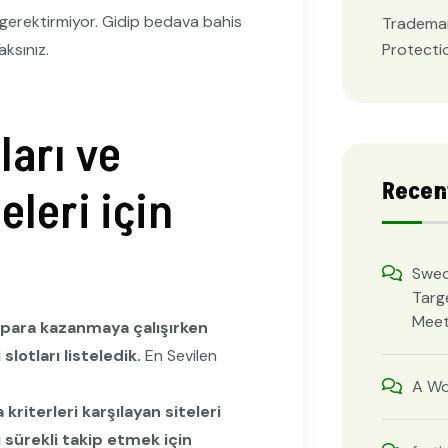
gerektirmiyor. Gidip bedava bahis
Trademar
Protecti
ksınız.
ları ve
Recen
eleri için
Swed
Targ
Meet
 para kazanmaya çalışırken
lotları listeledik.
En Sevilen
A Wo
riterleri karşılayan siteleri
i sürekli takip etmek için