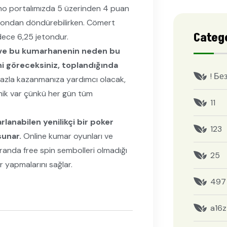
o portalımızda 5 üzerinden 4 puan
etondan döndürebilirken. Cömert
Categ
dece 6,25 jetondur.
ve bu kumarhanenin neden bu
ni göreceksiniz, toplandığında
! Бе
azla kazanmanıza yardımcı olacak,
amik var çünkü her gün tüm
11
rlanabilen yenilikçi bir poker
123
sunar.
Online kumar oyunları ve
randa free spin sembolleri olmadığı
25
 yapmalarını sağlar.
497
a16z