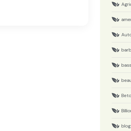
Agri
amer
Aut
barb
bas
bea
Bet
Billi
blog