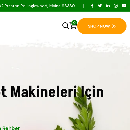
2 Preston Rd. Inglewood, Maine 98380
0
SHOP NOW
t Makineleri Için
n Rehber