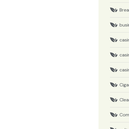
Brea
busi
casi
casi
casi
Ciga
Clea
Com