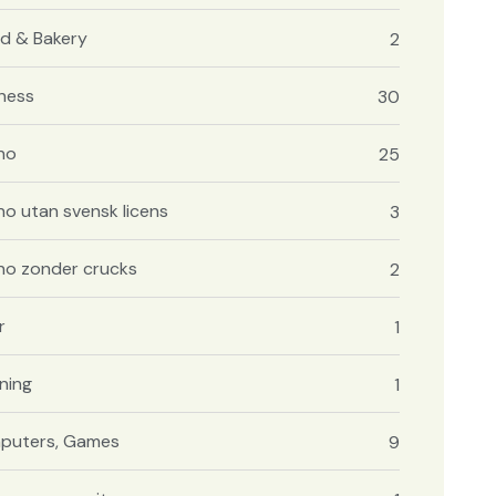
d & Bakery
2
ness
30
no
25
no utan svensk licens
3
no zonder crucks
2
r
1
ning
1
puters, Games
9