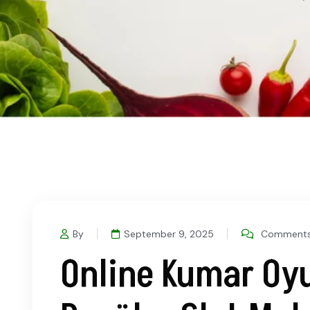
By
September 9, 2025
Comments
Online Kumar Oyu