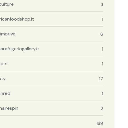
culture
3
icanfoodshop.it
1
omotive
6
arafrigeriogallery.it
1
sbet
1
uty
17
onred
1
onairespin
2
189