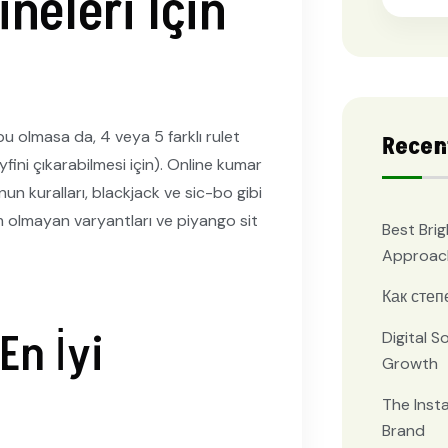
neleri Için
u olmasa da, 4 veya 5 farklı rulet
Recen
yfini çıkarabilmesi için). Online kumar
un kuralları, blackjack ve sic-bo gibi
m olmayan varyantları ve piyango sit
Best Bri
Approach
Как степ
En İyi
Digital S
Growth
The Insta
Brand