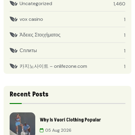
Uncategorized
1,460
vox casino
1
Άδειες Στοιχήματος
1
Сплиты
1
카지노사이트 – onlifezone.com
1
Recent Posts
Why Is Vuori Clothing Popular
05 Aug 2026