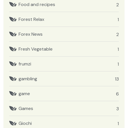
Food and recipes
2
Forest Relax
1
Forex News
2
Fresh Vegetable
1
frumzi
1
gambling
13
game
6
Games
3
Giochi
1