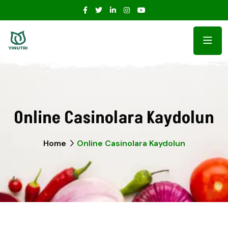
Online Casinolara Kaydolun
Home
Online Casinolara Kaydolun