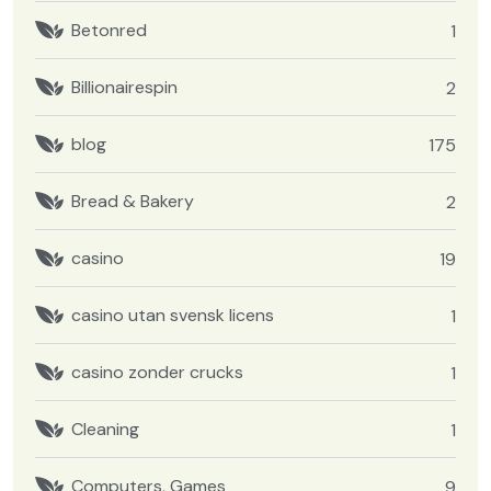
Betonred
1
Billionairespin
2
blog
175
Bread & Bakery
2
casino
19
casino utan svensk licens
1
casino zonder crucks
1
Cleaning
1
Computers, Games
9