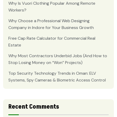
Why Is Vuori Clothing Popular Among Remote
Workers?
Why Choose a Professional Web Designing
Company in Indore for Your Business Growth
Free Cap Rate Calculator for Commercial Real
Estate
Why Most Contractors Underbid Jobs (And How to
Stop Losing Money on “Won” Projects)
Top Security Technology Trends in Oman: ELV
Systems, Spy Cameras & Biometric Access Control
Recent Comments