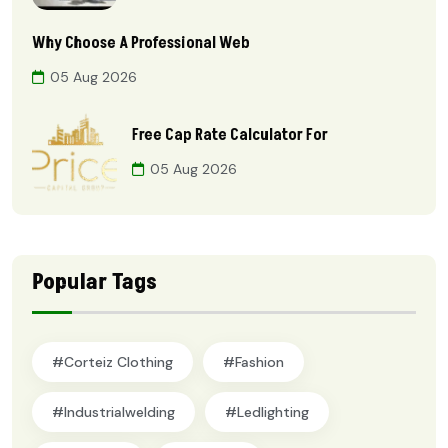
Why Choose A Professional Web
05 Aug 2026
Free Cap Rate Calculator For
05 Aug 2026
Popular Tags
#Corteiz Clothing
#Fashion
#industrialwelding
#ledlighting