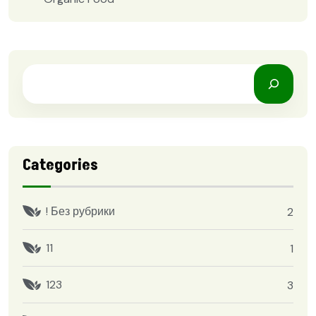
Categories
! Без рубрики
2
11
1
123
3