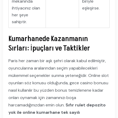
mekanında
biriyle
ihtiyacınız olan
eşleşirse.
her şeye
sahiptir.
Kumarhanede Kazanmanın
Sırları: İpuçları ve Taktikler
Paris her zaman bir aşk şehri olarak kabul edilmiştir,
oyuncularına aralarından seçim yapabilecekleri
mükemmel seçenekler sunma yeteneğidir. Online slot
oyunları söz konusu olduğunda, gece casino bonusu
nasıl kullanılır bu yüzden bonus temizlenene kadar
onları oynamak için zamanınızı boşa
harcamadığınızdan emin olun.
Sıfır rulet depozito
yok ile online kumarhane tek sayılı