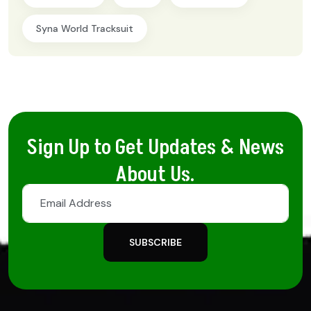
Syna World Tracksuit
Sign Up to Get Updates & News
About Us.
SUBSCRIBE