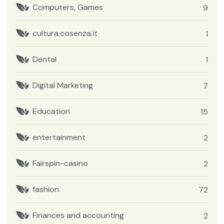
Computers, Games
9
cultura.cosenza.it
1
Dental
1
Digital Marketing
7
Education
15
entertainment
2
Fairspin-casino
2
fashion
72
Finances and accounting
2