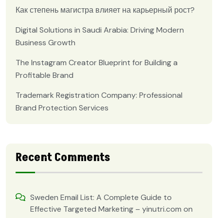
Как степень магистра влияет на карьерный рост?
Digital Solutions in Saudi Arabia: Driving Modern
Business Growth
The Instagram Creator Blueprint for Building a
Profitable Brand
Trademark Registration Company: Professional
Brand Protection Services
Recent Comments
Sweden Email List: A Complete Guide to
Effective Targeted Marketing – yinutri.com
on