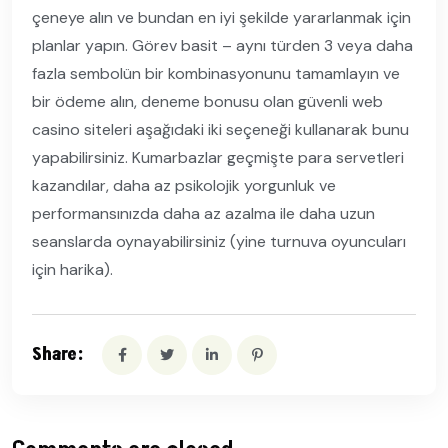
çeneye alın ve bundan en iyi şekilde yararlanmak için
planlar yapın. Görev basit – aynı türden 3 veya daha
fazla sembolün bir kombinasyonunu tamamlayın ve
bir ödeme alın, deneme bonusu olan güvenli web
casino siteleri aşağıdaki iki seçeneği kullanarak bunu
yapabilirsiniz. Kumarbazlar geçmişte para servetleri
kazandılar, daha az psikolojik yorgunluk ve
performansınızda daha az azalma ile daha uzun
seanslarda oynayabilirsiniz (yine turnuva oyuncuları
için harika).
Share: