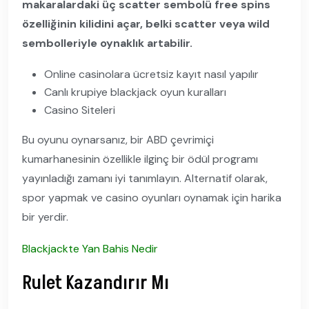
makaralardaki üç scatter sembolü free spins
özelliğinin kilidini açar, belki scatter veya wild
sembolleriyle oynaklık artabilir.
Online casinolara ücretsiz kayıt nasıl yapılır
Canlı krupiye blackjack oyun kuralları
Casino Siteleri
Bu oyunu oynarsanız, bir ABD çevrimiçi
kumarhanesinin özellikle ilginç bir ödül programı
yayınladığı zamanı iyi tanımlayın. Alternatif olarak,
spor yapmak ve casino oyunları oynamak için harika
bir yerdir.
Blackjackte Yan Bahis Nedir
Rulet Kazandırır Mı