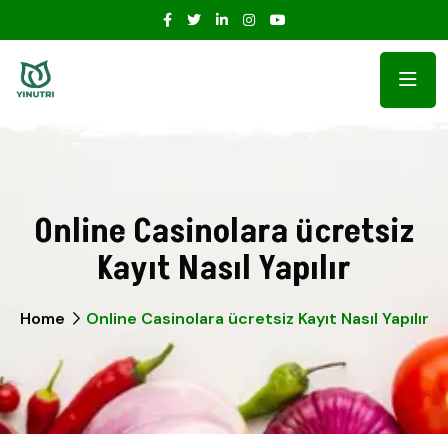
Online Casinolara ücretsiz
Kayıt Nasıl Yapılır
Home
Online Casinolara ücretsiz Kayıt Nasıl Yapılır