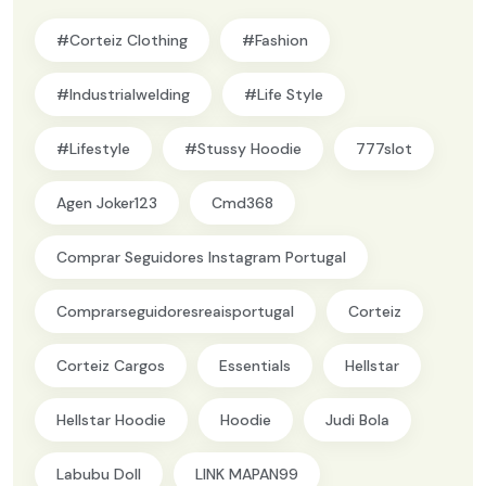
#Corteiz Clothing
#Fashion
#industrialwelding
#Life Style
#lifestyle
#Stussy Hoodie
777slot
Agen Joker123
Cmd368
Comprar Seguidores Instagram Portugal
Comprarseguidoresreaisportugal
Corteiz
Corteiz Cargos
Essentials
Hellstar
Hellstar Hoodie
Hoodie
Judi Bola
Labubu Doll
LINK MAPAN99