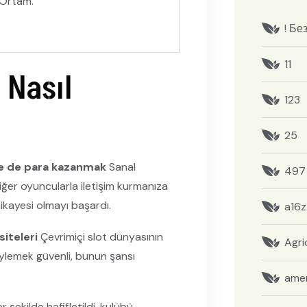
 Ortam.
! Бе
11
 Nasıl
123
25
ye de para kazanmak
Sanal
497
diğer oyuncularla iletişim kurmanıza
ikayesi olmayı başardı.
a16z
iteleri
Çevrimiçi slot dünyasının
Agri
öylemek güvenli, bunun şansı
amer
 şekilde hafifletildi, kulübü