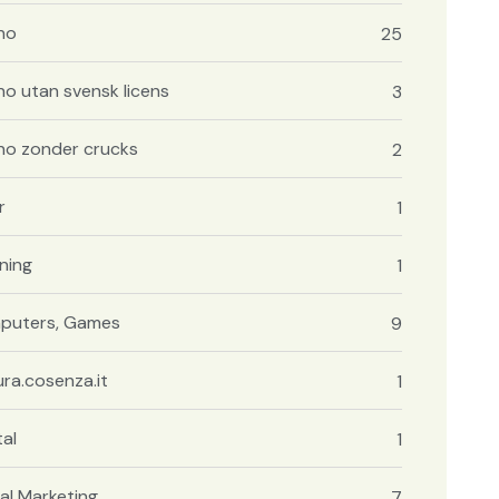
no
25
no utan svensk licens
3
no zonder crucks
2
r
1
ning
1
puters, Games
9
ura.cosenza.it
1
al
1
tal Marketing
7