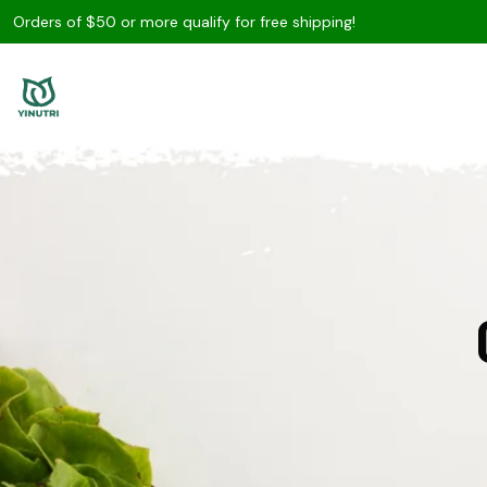
Orders of $50 or more qualify for free shipping!