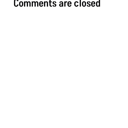
Comments are closed