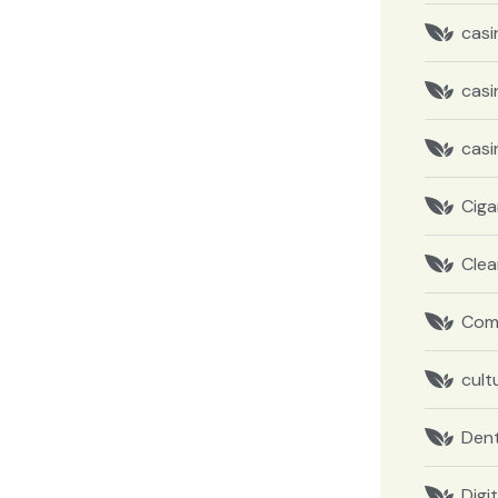
casi
casi
casi
Ciga
Clea
Com
cult
Dent
Digi