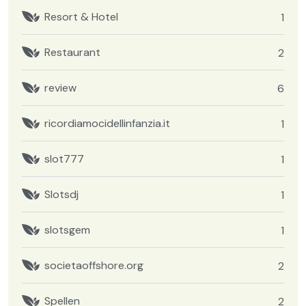
Resort & Hotel
1
Restaurant
2
review
6
ricordiamocidellinfanzia.it
1
slot777
1
Slotsdj
1
slotsgem
1
societaoffshore.org
2
Spellen
2