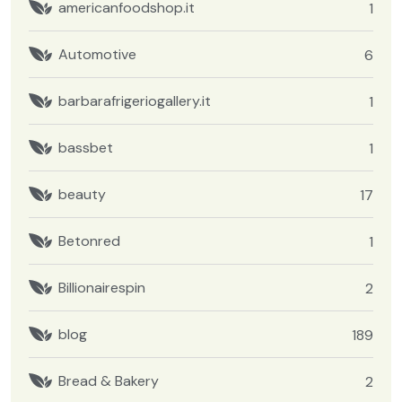
americanfoodshop.it
1
Automotive
6
barbarafrigeriogallery.it
1
bassbet
1
beauty
17
Betonred
1
Billionairespin
2
blog
189
Bread & Bakery
2