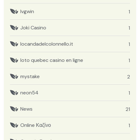
Ivgwin
1
Joki Casino
1
locandadelcolonnello.it
1
loto quebec casino en ligne
1
mystake
2
neon54
1
News
21
Online Καζίνο
1