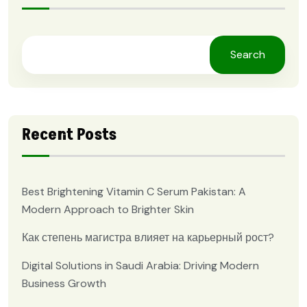
Search
Recent Posts
Best Brightening Vitamin C Serum Pakistan: A
Modern Approach to Brighter Skin
Как степень магистра влияет на карьерный рост?
Digital Solutions in Saudi Arabia: Driving Modern
Business Growth