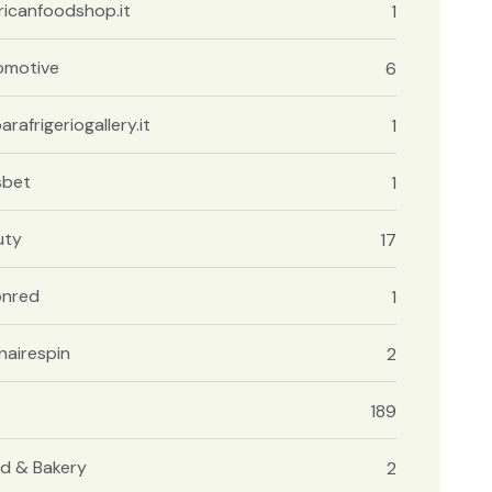
icanfoodshop.it
1
omotive
6
arafrigeriogallery.it
1
sbet
1
uty
17
onred
1
onairespin
2
189
d & Bakery
2