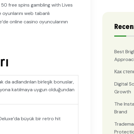
 50 free spins gambling with Lives
 oyunlarını web tabanlı
’de online casino oyuncularının
Recen
Best Bri
rı
Approach
Как степ
ak da adlandırılan birleşik bonuslar,
Digital S
osyona katılmaya uygun olduğundan
Growth
The Insta
Brand
eluxe’da büyük bir retro hit
Trademar
Protecti