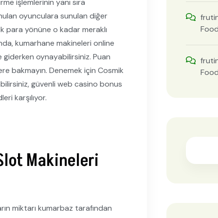
me işlemlerinin yanı sıra
unulan oyunculara sunulan diğer
fruti
Foo
ek para yönüne o kadar meraklı
şında, kumarhane makineleri online
e giderken oynayabilirsiniz. Puan
fruti
 yere bakmayın. Denemek için Cosmik
Foo
ilirsiniz, güvenli web casino bonus
eri karşılıyor.
Slot Makineleri
arın miktarı kumarbaz tarafından