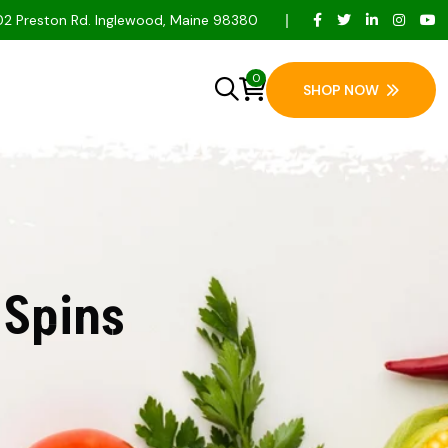
2 Preston Rd. Inglewood, Maine 98380
0
SHOP NOW
 Spins