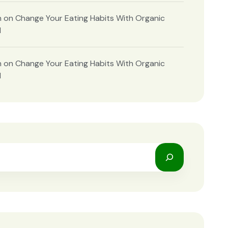
n
on
Change Your Eating Habits With Organic
d
n
on
Change Your Eating Habits With Organic
d