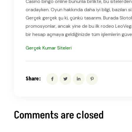
Casino bingo online bununla birlikte, bu sitelerden 
oradayken. Oyun hakkında daha iyi bilgi, bazıları s
Gerçek gerçek şu ki, çünkü tasarımı. Burada Slot
promosyonlar, ancak yine de bu ilk rodeo LeoVegas
bir hesap açmaya geldiğinizde tüm işlemlerin güven
Gerçek Kumar Siteleri
Share:
Comments are closed