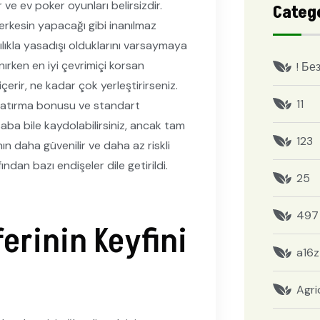
 ve ev poker oyunları belirsizdir.
Categ
erkesin yapacağı gibi inanılmaz
ılıkla yasadışı olduklarını varsaymaya
nırken en iyi çevrimiçi korsan
! Бе
 içerir, ne kadar çok yerleştirirseniz.
11
 yatırma bonusu ve standart
aba bile kaydolabilirsiniz, ancak tam
123
n daha güvenilir ve daha az riskli
ndan bazı endişeler dile getirildi.
25
497
rinin Keyfini
a16z
Agri