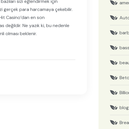
bazıları sizi eğlendirmek için
amer
izi gerçek para harcamaya çekebilir.
oHit Casino’dan en son
Aut
 değildir. Ne yazık ki, bu nedenle
barb
li olması beklenir.
bas
bea
Bet
Billi
blog
Brea