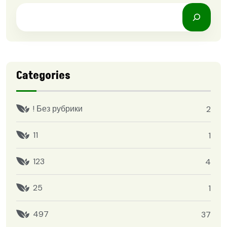
Categories
! Без рубрики
2
11
1
123
4
25
1
497
37