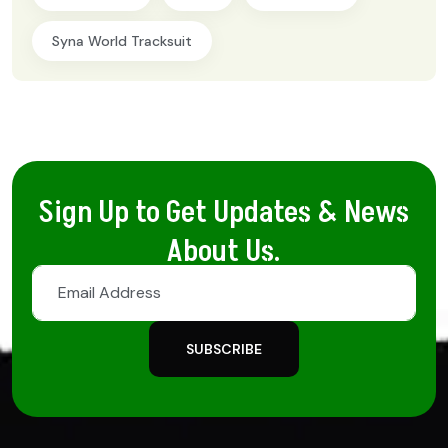
Syna World Tracksuit
Sign Up to Get Updates & News
About Us.
SUBSCRIBE