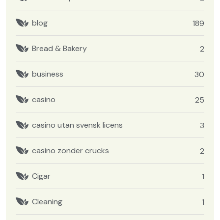
blog
189
Bread & Bakery
2
business
30
casino
25
casino utan svensk licens
3
casino zonder crucks
2
Cigar
1
Cleaning
1