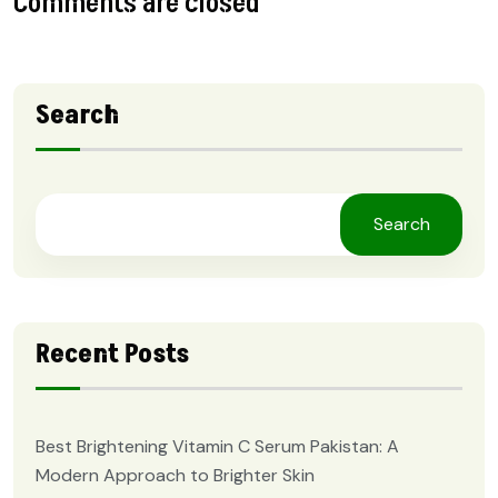
Comments are closed
Search
Search
Recent Posts
Best Brightening Vitamin C Serum Pakistan: A
Modern Approach to Brighter Skin