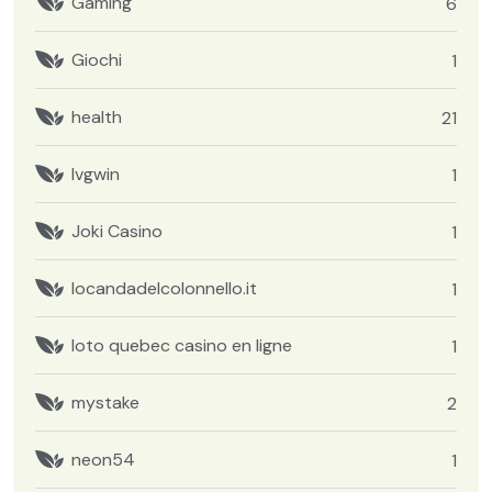
Gaming
6
Giochi
1
health
21
Ivgwin
1
Joki Casino
1
locandadelcolonnello.it
1
loto quebec casino en ligne
1
mystake
2
neon54
1