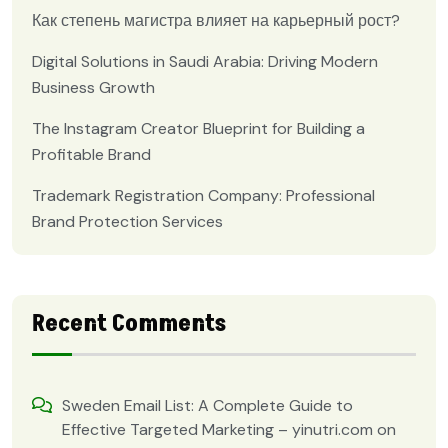
Как степень магистра влияет на карьерный рост?
Digital Solutions in Saudi Arabia: Driving Modern
Business Growth
The Instagram Creator Blueprint for Building a
Profitable Brand
Trademark Registration Company: Professional
Brand Protection Services
Recent Comments
Sweden Email List: A Complete Guide to
Effective Targeted Marketing – yinutri.com
on