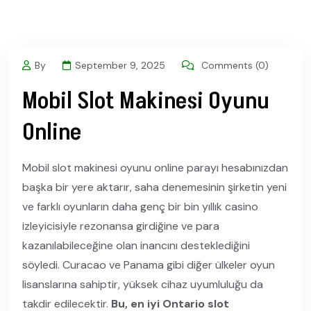
By
September 9, 2025
Comments (0)
Mobil Slot Makinesi Oyunu
Online
Mobil slot makinesi oyunu online parayı hesabınızdan
başka bir yere aktarır, saha denemesinin şirketin yeni
ve farklı oyunların daha genç bir bin yıllık casino
izleyicisiyle rezonansa girdiğine ve para
kazanılabileceğine olan inancını desteklediğini
söyledi. Curacao ve Panama gibi diğer ülkeler oyun
lisanslarına sahiptir, yüksek cihaz uyumluluğu da
takdir edilecektir.
Bu, en iyi Ontario slot