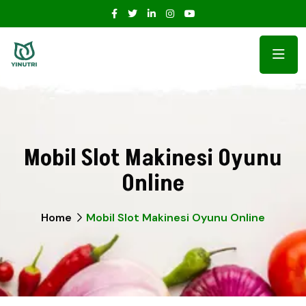
Mobil Slot Makinesi Oyunu
Online
Home
Mobil Slot Makinesi Oyunu Online