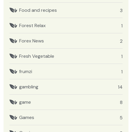
Food and recipes
3
Forest Relax
1
Forex News
2
Fresh Vegetable
1
frumzi
1
gambling
14
game
8
Games
5